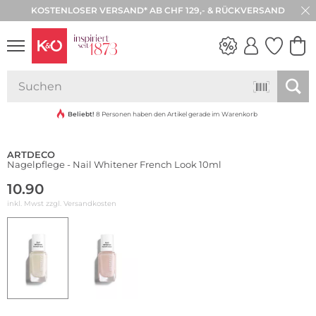
KOSTENLOSER VERSAND* AB CHF 129,- & RÜCKVERSAND
NEW IN
WEDDING
VIBES
Beliebt!
8 Personen haben den Artikel gerade im Warenkorb
ARTDECO
Nagelpflege - Nail Whitener French Look 10ml
10.90
inkl. Mwst zzgl.
Versandkosten