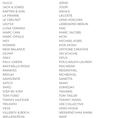
HUGO
IZIPIZI
JACK & JONES
JOOP!
KAPTEN & SON
KIEHL’S
LA PRAIRIE
LACOSTE
LE CREUSET
LENA HOSCHEK
LEVI’S®
LIEBESKIND BERLIN
LUISA CERANO
MAC
MARC CAIN
MARC JACOBS
MARC O’POLO
MCM
MEY
MICHAEL KORS
MONARI
MOS MOSH
NEW BALANCE
OFFICINE CREATIVE
OLYMP
ON SCHUHE
ONLY
OPUS
PAUL GREEN
POLO RALPH LAUREN
RAFFAELLO ROSSI
RAGWEAR
RAINKISS
REISENTHEL
REPLAY
RICHROYAL
SAMSONITE
SANETTA
SATCH
SKINY
SMEG
SOMEDAY
STEP BY STEP
TAMARIS
TOM FORD
TOM TAILOR
TOMMY HILFIGER
TOMMY JEANS
TRIUMPH
VEE COLLECTIVE
VEJA
VERO MODA
VILLEROY & BOCH
WEEKEND MAX MARA
WELLENSTEYN
WMF