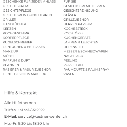
GESCHENKE FÜR JEDEN ANLASS
FÜR SIE
GESICHTSCREME
GESICHTSCREME HERREN
GESICHTSPFLEGE
GESICHTSREINIGUNG
GESICHTSREINIGUNG HERREN
GLÄSER
GRILLER
GRILLZUBEHÖR
HANDTÜCHER
HERREN PARFUM
KERZEN
KOCHBESTECK
KOCHGESCHIRR
KOCHTÖPFE
KÖRPERPFLEGE
KÜCHENGERÄTE
KUGELSCHREIBER
LAMPEN & LEUCHTEN
LEINTÜCHER & BETTLAKEN
LIPPENSTIFT
MAKE UP
MESSER & SCHNEIDWAREN
MÖBEL
NAGELLACK
PARFUM & DUFT
PEELING
PFANNEN
PORZELLAN
RASIERER & RASUR ZUBEHÖR
RAUMDÜFTE & RAUMSPRAY
TEINT | GESICHTS MAKE UP
VASEN
Hilfe & Kontakt
Alle Hilfethemen
Telefon:
+ 41 445 / 22 0 100
E-Mail:
service@kastner-oehler.ch
Mo.–Fr. 9:30 bis 18:30 Uhr