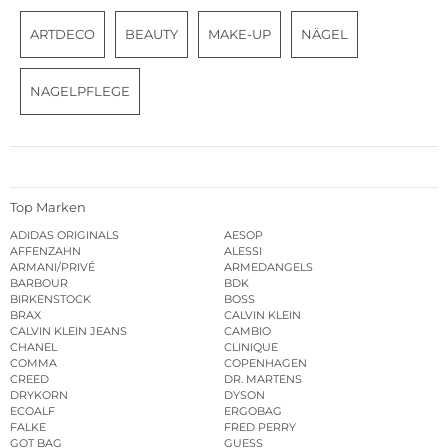
ARTDECO
BEAUTY
MAKE-UP
NÄGEL
NAGELPFLEGE
Top Marken
ADIDAS ORIGINALS
AESOP
AFFENZAHN
ALESSI
ARMANI/PRIVÉ
ARMEDANGELS
BARBOUR
BDK
BIRKENSTOCK
BOSS
BRAX
CALVIN KLEIN
CALVIN KLEIN JEANS
CAMBIO
CHANEL
CLINIQUE
COMMA
COPENHAGEN
CREED
DR. MARTENS
DRYKORN
DYSON
ECOALF
ERGOBAG
FALKE
FRED PERRY
GOT BAG
GUESS