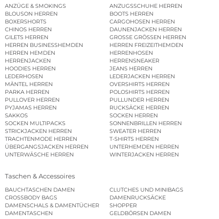
ANZÜGE & SMOKINGS
ANZUGSSCHUHE HERREN
BLOUSON HERREN
BOOTS HERREN
BOXERSHORTS
CARGOHOSEN HERREN
CHINOS HERREN
DAUNENJACKEN HERREN
GILETS HERREN
GROSSE GRÖSSEN HERREN
HERREN BUSINESSHEMDEN
HERREN FREIZEITHEMDEN
HERREN HEMDEN
HERRENHOSEN
HERRENJACKEN
HERRENSNEAKER
HOODIES HERREN
JEANS HERREN
LEDERHOSEN
LEDERJACKEN HERREN
MÄNTEL HERREN
OVERSHIRTS HERREN
PARKA HERREN
POLOSHIRTS HERREN
PULLOVER HERREN
PULLUNDER HERREN
PYJAMAS HERREN
RUCKSÄCKE HERREN
SAKKOS
SOCKEN HERREN
SOCKEN MULTIPACKS
SONNENBRILLEN HERREN
STRICKJACKEN HERREN
SWEATER HERREN
TRACHTENMODE HERREN
T-SHIRTS HERREN
ÜBERGANGSJACKEN HERREN
UNTERHEMDEN HERREN
UNTERWÄSCHE HERREN
WINTERJACKEN HERREN
Taschen & Accessoires
BAUCHTASCHEN DAMEN
CLUTCHES UND MINIBAGS
CROSSBODY BAGS
DAMENRUCKSÄCKE
DAMENSCHALS & DAMENTÜCHER
SHOPPER
DAMENTASCHEN
GELDBÖRSEN DAMEN