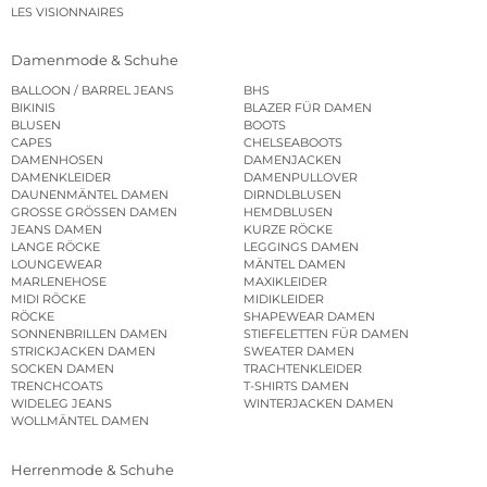
LES VISIONNAIRES
Damenmode & Schuhe
BALLOON / BARREL JEANS
BHS
BIKINIS
BLAZER FÜR DAMEN
BLUSEN
BOOTS
CAPES
CHELSEABOOTS
DAMENHOSEN
DAMENJACKEN
DAMENKLEIDER
DAMENPULLOVER
DAUNENMÄNTEL DAMEN
DIRNDLBLUSEN
GROSSE GRÖSSEN DAMEN
HEMDBLUSEN
JEANS DAMEN
KURZE RÖCKE
LANGE RÖCKE
LEGGINGS DAMEN
LOUNGEWEAR
MÄNTEL DAMEN
MARLENEHOSE
MAXIKLEIDER
MIDI RÖCKE
MIDIKLEIDER
RÖCKE
SHAPEWEAR DAMEN
SONNENBRILLEN DAMEN
STIEFELETTEN FÜR DAMEN
STRICKJACKEN DAMEN
SWEATER DAMEN
SOCKEN DAMEN
TRACHTENKLEIDER
TRENCHCOATS
T-SHIRTS DAMEN
WIDELEG JEANS
WINTERJACKEN DAMEN
WOLLMÄNTEL DAMEN
Herrenmode & Schuhe