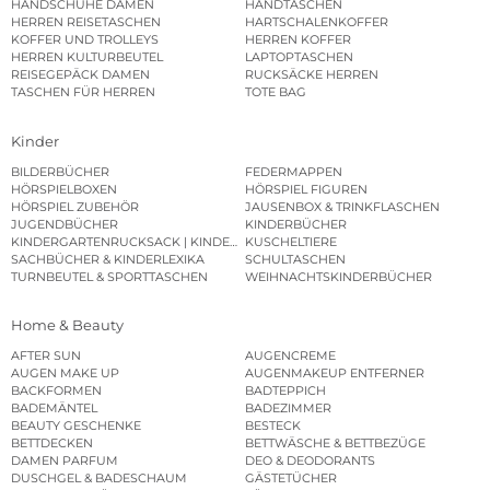
HANDSCHUHE DAMEN
HANDTASCHEN
HERREN REISETASCHEN
HARTSCHALENKOFFER
KOFFER UND TROLLEYS
HERREN KOFFER
HERREN KULTURBEUTEL
LAPTOPTASCHEN
REISEGEPÄCK DAMEN
RUCKSÄCKE HERREN
TASCHEN FÜR HERREN
TOTE BAG
Kinder
BILDERBÜCHER
FEDERMAPPEN
HÖRSPIELBOXEN
HÖRSPIEL FIGUREN
HÖRSPIEL ZUBEHÖR
JAUSENBOX & TRINKFLASCHEN
JUGENDBÜCHER
KINDERBÜCHER
KINDERGARTENRUCKSACK | KINDERGARTENBEUTEL
KUSCHELTIERE
SACHBÜCHER & KINDERLEXIKA
SCHULTASCHEN
TURNBEUTEL & SPORTTASCHEN
WEIHNACHTSKINDERBÜCHER
Home & Beauty
AFTER SUN
AUGENCREME
AUGEN MAKE UP
AUGENMAKEUP ENTFERNER
BACKFORMEN
BADTEPPICH
BADEMÄNTEL
BADEZIMMER
BEAUTY GESCHENKE
BESTECK
BETTDECKEN
BETTWÄSCHE & BETTBEZÜGE
DAMEN PARFUM
DEO & DEODORANTS
DUSCHGEL & BADESCHAUM
GÄSTETÜCHER