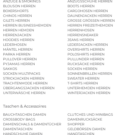
ANZÜGE & SMOKINGS
ANZUGSSCHUHE HERREN
BLOUSON HERREN
BOOTS HERREN
BOXERSHORTS
CARGOHOSEN HERREN
CHINOS HERREN
DAUNENJACKEN HERREN
GILETS HERREN
GROSSE GRÖSSEN HERREN
HERREN BUSINESSHEMDEN
HERREN FREIZEITHEMDEN
HERREN HEMDEN
HERRENHOSEN
HERRENJACKEN
HERRENSNEAKER
HOODIES HERREN
JEANS HERREN
LEDERHOSEN
LEDERJACKEN HERREN
MÄNTEL HERREN
OVERSHIRTS HERREN
PARKA HERREN
POLOSHIRTS HERREN
PULLOVER HERREN
PULLUNDER HERREN
PYJAMAS HERREN
RUCKSÄCKE HERREN
SAKKOS
SOCKEN HERREN
SOCKEN MULTIPACKS
SONNENBRILLEN HERREN
STRICKJACKEN HERREN
SWEATER HERREN
TRACHTENMODE HERREN
T-SHIRTS HERREN
ÜBERGANGSJACKEN HERREN
UNTERHEMDEN HERREN
UNTERWÄSCHE HERREN
WINTERJACKEN HERREN
Taschen & Accessoires
BAUCHTASCHEN DAMEN
CLUTCHES UND MINIBAGS
CROSSBODY BAGS
DAMENRUCKSÄCKE
DAMENSCHALS & DAMENTÜCHER
SHOPPER
DAMENTASCHEN
GELDBÖRSEN DAMEN
HANDSCHUHE DAMEN
HANDTASCHEN