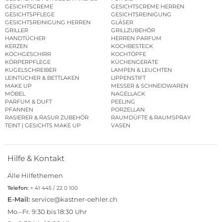
GESICHTSCREME
GESICHTSCREME HERREN
GESICHTSPFLEGE
GESICHTSREINIGUNG
GESICHTSREINIGUNG HERREN
GLÄSER
GRILLER
GRILLZUBEHÖR
HANDTÜCHER
HERREN PARFUM
KERZEN
KOCHBESTECK
KOCHGESCHIRR
KOCHTÖPFE
KÖRPERPFLEGE
KÜCHENGERÄTE
KUGELSCHREIBER
LAMPEN & LEUCHTEN
LEINTÜCHER & BETTLAKEN
LIPPENSTIFT
MAKE UP
MESSER & SCHNEIDWAREN
MÖBEL
NAGELLACK
PARFUM & DUFT
PEELING
PFANNEN
PORZELLAN
RASIERER & RASUR ZUBEHÖR
RAUMDÜFTE & RAUMSPRAY
TEINT | GESICHTS MAKE UP
VASEN
Hilfe & Kontakt
Alle Hilfethemen
Telefon:
+ 41 445 / 22 0 100
E-Mail:
service@kastner-oehler.ch
Mo.–Fr. 9:30 bis 18:30 Uhr