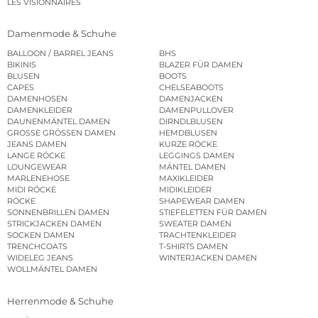
LES VISIONNAIRES
Damenmode & Schuhe
BALLOON / BARREL JEANS
BHS
BIKINIS
BLAZER FÜR DAMEN
BLUSEN
BOOTS
CAPES
CHELSEABOOTS
DAMENHOSEN
DAMENJACKEN
DAMENKLEIDER
DAMENPULLOVER
DAUNENMÄNTEL DAMEN
DIRNDLBLUSEN
GROSSE GRÖSSEN DAMEN
HEMDBLUSEN
JEANS DAMEN
KURZE RÖCKE
LANGE RÖCKE
LEGGINGS DAMEN
LOUNGEWEAR
MÄNTEL DAMEN
MARLENEHOSE
MAXIKLEIDER
MIDI RÖCKE
MIDIKLEIDER
RÖCKE
SHAPEWEAR DAMEN
SONNENBRILLEN DAMEN
STIEFELETTEN FÜR DAMEN
STRICKJACKEN DAMEN
SWEATER DAMEN
SOCKEN DAMEN
TRACHTENKLEIDER
TRENCHCOATS
T-SHIRTS DAMEN
WIDELEG JEANS
WINTERJACKEN DAMEN
WOLLMÄNTEL DAMEN
Herrenmode & Schuhe