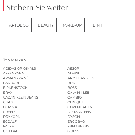
Stöbern Sie weiter
ARTDECO
BEAUTY
MAKE-UP
TEINT
Top Marken
ADIDAS ORIGINALS
AESOP
AFFENZAHN
ALESSI
ARMANI/PRIVÉ
ARMEDANGELS
BARBOUR
BDK
BIRKENSTOCK
BOSS
BRAX
CALVIN KLEIN
CALVIN KLEIN JEANS
CAMBIO
CHANEL
CLINIQUE
COMMA
COPENHAGEN
CREED
DR. MARTENS
DRYKORN
DYSON
ECOALF
ERGOBAG
FALKE
FRED PERRY
GOT BAG
GUESS