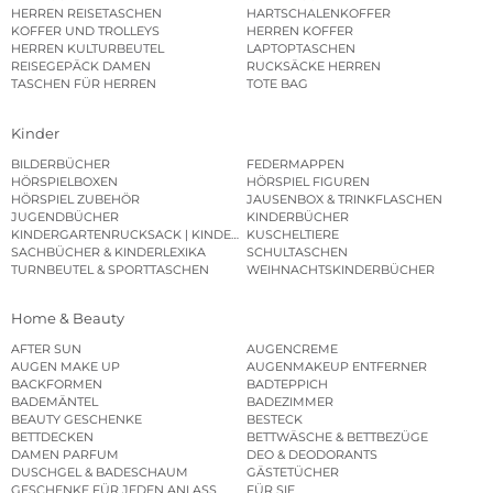
HERREN REISETASCHEN
HARTSCHALENKOFFER
KOFFER UND TROLLEYS
HERREN KOFFER
HERREN KULTURBEUTEL
LAPTOPTASCHEN
REISEGEPÄCK DAMEN
RUCKSÄCKE HERREN
TASCHEN FÜR HERREN
TOTE BAG
Kinder
BILDERBÜCHER
FEDERMAPPEN
HÖRSPIELBOXEN
HÖRSPIEL FIGUREN
HÖRSPIEL ZUBEHÖR
JAUSENBOX & TRINKFLASCHEN
JUGENDBÜCHER
KINDERBÜCHER
KINDERGARTENRUCKSACK | KINDERGARTENBEUTEL
KUSCHELTIERE
SACHBÜCHER & KINDERLEXIKA
SCHULTASCHEN
TURNBEUTEL & SPORTTASCHEN
WEIHNACHTSKINDERBÜCHER
Home & Beauty
AFTER SUN
AUGENCREME
AUGEN MAKE UP
AUGENMAKEUP ENTFERNER
BACKFORMEN
BADTEPPICH
BADEMÄNTEL
BADEZIMMER
BEAUTY GESCHENKE
BESTECK
BETTDECKEN
BETTWÄSCHE & BETTBEZÜGE
DAMEN PARFUM
DEO & DEODORANTS
DUSCHGEL & BADESCHAUM
GÄSTETÜCHER
GESCHENKE FÜR JEDEN ANLASS
FÜR SIE