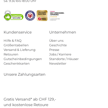
Sa. 9:30 bis 18:00 Uhr
Kundenservice
Unternehmen
Hilfe & FAQ
Über uns
Größentabellen
Geschichte
Versand & Lieferung
Presse
Retouren
Jobs / Karriere
Gutscheinbedingungen
Standorte / Häuser
Geschenkkarten
Newsletter
Unsere Zahlungsarten
Klarna
Mastercard
Visa
Diners
Applepay
Paypal
Gratis Versand* ab CHF 129,-
und kostenlose Retoure