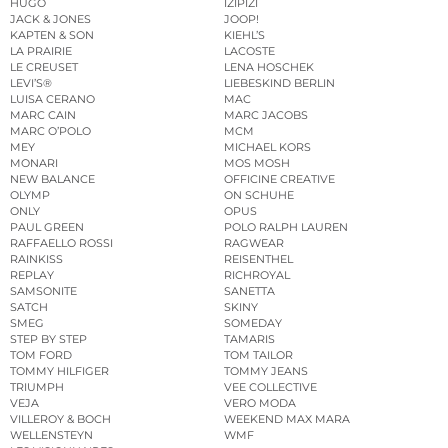
HUGO
IZIPIZI
JACK & JONES
JOOP!
KAPTEN & SON
KIEHL’S
LA PRAIRIE
LACOSTE
LE CREUSET
LENA HOSCHEK
LEVI’S®
LIEBESKIND BERLIN
LUISA CERANO
MAC
MARC CAIN
MARC JACOBS
MARC O’POLO
MCM
MEY
MICHAEL KORS
MONARI
MOS MOSH
NEW BALANCE
OFFICINE CREATIVE
OLYMP
ON SCHUHE
ONLY
OPUS
PAUL GREEN
POLO RALPH LAUREN
RAFFAELLO ROSSI
RAGWEAR
RAINKISS
REISENTHEL
REPLAY
RICHROYAL
SAMSONITE
SANETTA
SATCH
SKINY
SMEG
SOMEDAY
STEP BY STEP
TAMARIS
TOM FORD
TOM TAILOR
TOMMY HILFIGER
TOMMY JEANS
TRIUMPH
VEE COLLECTIVE
VEJA
VERO MODA
VILLEROY & BOCH
WEEKEND MAX MARA
WELLENSTEYN
WMF