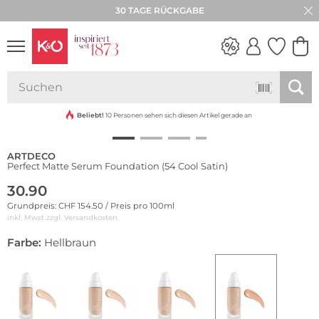
30 TAGE RÜCKGABE
NEW IN
WEDDING
VIBES
Beliebt!
10 Personen sehen sich diesen Artikel gerade an
ARTDECO
Perfect Matte Serum Foundation (54 Cool Satin)
30.90
Grundpreis: CHF 154.50 / Preis pro 100ml
inkl. Mwst zzgl.
Versandkosten
Farbe:
Hellbraun