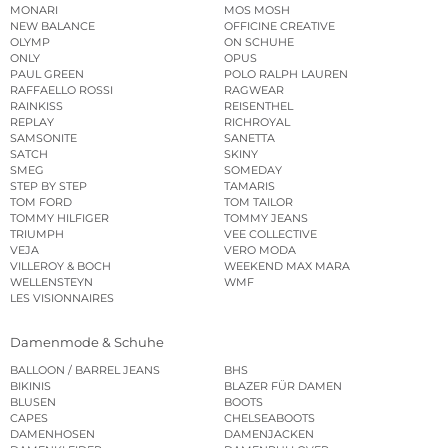
MONARI
MOS MOSH
NEW BALANCE
OFFICINE CREATIVE
OLYMP
ON SCHUHE
ONLY
OPUS
PAUL GREEN
POLO RALPH LAUREN
RAFFAELLO ROSSI
RAGWEAR
RAINKISS
REISENTHEL
REPLAY
RICHROYAL
SAMSONITE
SANETTA
SATCH
SKINY
SMEG
SOMEDAY
STEP BY STEP
TAMARIS
TOM FORD
TOM TAILOR
TOMMY HILFIGER
TOMMY JEANS
TRIUMPH
VEE COLLECTIVE
VEJA
VERO MODA
VILLEROY & BOCH
WEEKEND MAX MARA
WELLENSTEYN
WMF
LES VISIONNAIRES
Damenmode & Schuhe
BALLOON / BARREL JEANS
BHS
BIKINIS
BLAZER FÜR DAMEN
BLUSEN
BOOTS
CAPES
CHELSEABOOTS
DAMENHOSEN
DAMENJACKEN