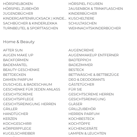
HÖRSPIELBOXEN
HÖRSPIEL FIGUREN
HÖRSPIEL ZUBEHÖR
JAUSENBOX & TRINKFLASCHEN
JUGENDBÜCHER
KINDERBÜCHER
KINDERGARTENRUCKSACK | KINDERGARTENBEUTEL
KUSCHELTIERE
SACHBÜCHER & KINDERLEXIKA
SCHULTASCHEN
TURNBEUTEL & SPORTTASCHEN
WEIHNACHTSKINDERBÜCHER
Home & Beauty
AFTER SUN
AUGENCREME
AUGEN MAKE UP
AUGENMAKEUP ENTFERNER
BACKFORMEN
BADTEPPICH
BADEMÄNTEL
BADEZIMMER
BEAUTY GESCHENKE
BESTECK
BETTDECKEN
BETTWÄSCHE & BETTBEZÜGE
DAMEN PARFUM
DEO & DEODORANTS
DUSCHGEL & BADESCHAUM
GÄSTETÜCHER
GESCHENKE FÜR JEDEN ANLASS
FÜR SIE
GESICHTSCREME
GESICHTSCREME HERREN
GESICHTSPFLEGE
GESICHTSREINIGUNG
GESICHTSREINIGUNG HERREN
GLÄSER
GRILLER
GRILLZUBEHÖR
HANDTÜCHER
HERREN PARFUM
KERZEN
KOCHBESTECK
KOCHGESCHIRR
KOCHTÖPFE
KÖRPERPFLEGE
KÜCHENGERÄTE
KUGELSCHREIBER
LAMPEN & LEUCHTEN