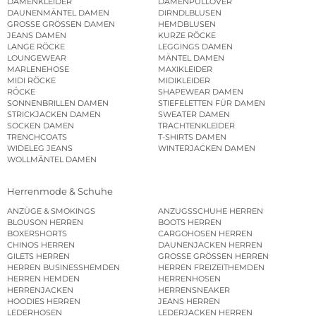
DAMENKLEIDER
DAMENPULLOVER
DAUNENMÄNTEL DAMEN
DIRNDLBLUSEN
GROSSE GRÖSSEN DAMEN
HEMDBLUSEN
JEANS DAMEN
KURZE RÖCKE
LANGE RÖCKE
LEGGINGS DAMEN
LOUNGEWEAR
MÄNTEL DAMEN
MARLENEHOSE
MAXIKLEIDER
MIDI RÖCKE
MIDIKLEIDER
RÖCKE
SHAPEWEAR DAMEN
SONNENBRILLEN DAMEN
STIEFELETTEN FÜR DAMEN
STRICKJACKEN DAMEN
SWEATER DAMEN
SOCKEN DAMEN
TRACHTENKLEIDER
TRENCHCOATS
T-SHIRTS DAMEN
WIDELEG JEANS
WINTERJACKEN DAMEN
WOLLMÄNTEL DAMEN
Herrenmode & Schuhe
ANZÜGE & SMOKINGS
ANZUGSSCHUHE HERREN
BLOUSON HERREN
BOOTS HERREN
BOXERSHORTS
CARGOHOSEN HERREN
CHINOS HERREN
DAUNENJACKEN HERREN
GILETS HERREN
GROSSE GRÖSSEN HERREN
HERREN BUSINESSHEMDEN
HERREN FREIZEITHEMDEN
HERREN HEMDEN
HERRENHOSEN
HERRENJACKEN
HERRENSNEAKER
HOODIES HERREN
JEANS HERREN
LEDERHOSEN
LEDERJACKEN HERREN