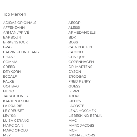
Top Marken
ADIDAS ORIGINALS
AESOP
AFFENZAHN
ALESSI
ARMANI/PRIVÉ
ARMEDANGELS
BARBOUR
BDK
BIRKENSTOCK
BOSS
BRAX
CALVIN KLEIN
CALVIN KLEIN JEANS
CAMBIO
CHANEL
CLINIQUE
COMMA
COPENHAGEN
CREED
DR. MARTENS
DRYKORN
DYSON
ECOALF
ERGOBAG
FALKE
FRED PERRY
GOT BAG
GUESS
HUGO
IZIPIZI
JACK & JONES
JOOP!
KAPTEN & SON
KIEHL’S
LA PRAIRIE
LACOSTE
LE CREUSET
LENA HOSCHEK
LEVI’S®
LIEBESKIND BERLIN
LUISA CERANO
MAC
MARC CAIN
MARC JACOBS
MARC O’POLO
MCM
MEY
MICHAEL KORS