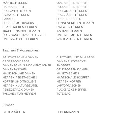
MÄNTEL HERREN
OVERSHIRTS HERREN
PARKA HERREN
POLOSHIRTS HERREN
PULLOVER HERREN
PULLUNDER HERREN
PYJAMAS HERREN
RUCKSÄCKE HERREN
SAKKOS
SOCKEN HERREN
SOCKEN MULTIPACKS
SONNENBRILLEN HERREN
STRICKJACKEN HERREN
SWEATER HERREN
TRACHTENMODE HERREN
T-SHIRTS HERREN
ÜBERGANGSJACKEN HERREN
UNTERHEMDEN HERREN
UNTERWÄSCHE HERREN
WINTERJACKEN HERREN
Taschen & Accessoires
BAUCHTASCHEN DAMEN
CLUTCHES UND MINIBAGS
CROSSBODY BAGS
DAMENRUCKSÄCKE
DAMENSCHALS & DAMENTÜCHER
SHOPPER
DAMENTASCHEN
GELDBÖRSEN DAMEN
HANDSCHUHE DAMEN
HANDTASCHEN
HERREN REISETASCHEN
HARTSCHALENKOFFER
KOFFER UND TROLLEYS
HERREN KOFFER
HERREN KULTURBEUTEL
LAPTOPTASCHEN
REISEGEPÄCK DAMEN
RUCKSÄCKE HERREN
TASCHEN FÜR HERREN
TOTE BAG
Kinder
BILDERBÜCHER
FEDERMAPPEN