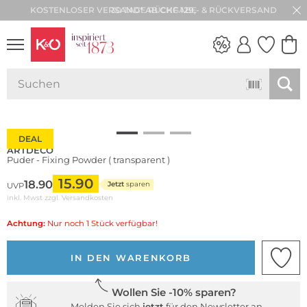
30 TAGE RÜCKGABE
Wasserfest
NEW IN
WEDDING
VIBES
DEAL
ARTDECO
Puder - Fixing Powder ( transparent )
15.90
18.90
Jetzt
sparen
UVP
inkl. Mwst zzgl.
Versandkosten
Achtung:
Nur noch 1 Stück verfügbar!
IN DEN WARENKORB
Wollen Sie -10% sparen?
Melden Sie sich
jetzt
für den Newsletter an.