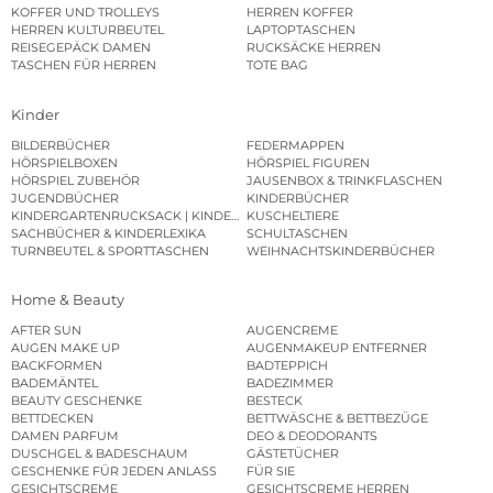
KOFFER UND TROLLEYS
HERREN KOFFER
HERREN KULTURBEUTEL
LAPTOPTASCHEN
REISEGEPÄCK DAMEN
RUCKSÄCKE HERREN
TASCHEN FÜR HERREN
TOTE BAG
Kinder
BILDERBÜCHER
FEDERMAPPEN
HÖRSPIELBOXEN
HÖRSPIEL FIGUREN
HÖRSPIEL ZUBEHÖR
JAUSENBOX & TRINKFLASCHEN
JUGENDBÜCHER
KINDERBÜCHER
KINDERGARTENRUCKSACK | KINDERGARTENBEUTEL
KUSCHELTIERE
SACHBÜCHER & KINDERLEXIKA
SCHULTASCHEN
TURNBEUTEL & SPORTTASCHEN
WEIHNACHTSKINDERBÜCHER
Home & Beauty
AFTER SUN
AUGENCREME
AUGEN MAKE UP
AUGENMAKEUP ENTFERNER
BACKFORMEN
BADTEPPICH
BADEMÄNTEL
BADEZIMMER
BEAUTY GESCHENKE
BESTECK
BETTDECKEN
BETTWÄSCHE & BETTBEZÜGE
DAMEN PARFUM
DEO & DEODORANTS
DUSCHGEL & BADESCHAUM
GÄSTETÜCHER
GESCHENKE FÜR JEDEN ANLASS
FÜR SIE
GESICHTSCREME
GESICHTSCREME HERREN