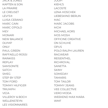
JACK & JONES
JOOP!
KAPTEN & SON
KIEHL’S
LA PRAIRIE
LACOSTE
LE CREUSET
LENA HOSCHEK
LEVI’S®
LIEBESKIND BERLIN
LUISA CERANO
MAC
MARC CAIN
MARC JACOBS
MARC O’POLO
MCM
MEY
MICHAEL KORS
MONARI
MOS MOSH
NEW BALANCE
OFFICINE CREATIVE
OLYMP
ON SCHUHE
ONLY
OPUS
PAUL GREEN
POLO RALPH LAUREN
RAFFAELLO ROSSI
RAGWEAR
RAINKISS
REISENTHEL
REPLAY
RICHROYAL
SAMSONITE
SANETTA
SATCH
SKINY
SMEG
SOMEDAY
STEP BY STEP
TAMARIS
TOM FORD
TOM TAILOR
TOMMY HILFIGER
TOMMY JEANS
TRIUMPH
VEE COLLECTIVE
VEJA
VERO MODA
VILLEROY & BOCH
WEEKEND MAX MARA
WELLENSTEYN
WMF
LES VISIONNAIRES