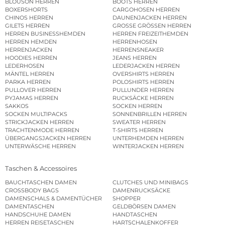
BLOUSON HERREN
BOOTS HERREN
BOXERSHORTS
CARGOHOSEN HERREN
CHINOS HERREN
DAUNENJACKEN HERREN
GILETS HERREN
GROSSE GRÖSSEN HERREN
HERREN BUSINESSHEMDEN
HERREN FREIZEITHEMDEN
HERREN HEMDEN
HERRENHOSEN
HERRENJACKEN
HERRENSNEAKER
HOODIES HERREN
JEANS HERREN
LEDERHOSEN
LEDERJACKEN HERREN
MÄNTEL HERREN
OVERSHIRTS HERREN
PARKA HERREN
POLOSHIRTS HERREN
PULLOVER HERREN
PULLUNDER HERREN
PYJAMAS HERREN
RUCKSÄCKE HERREN
SAKKOS
SOCKEN HERREN
SOCKEN MULTIPACKS
SONNENBRILLEN HERREN
STRICKJACKEN HERREN
SWEATER HERREN
TRACHTENMODE HERREN
T-SHIRTS HERREN
ÜBERGANGSJACKEN HERREN
UNTERHEMDEN HERREN
UNTERWÄSCHE HERREN
WINTERJACKEN HERREN
Taschen & Accessoires
BAUCHTASCHEN DAMEN
CLUTCHES UND MINIBAGS
CROSSBODY BAGS
DAMENRUCKSÄCKE
DAMENSCHALS & DAMENTÜCHER
SHOPPER
DAMENTASCHEN
GELDBÖRSEN DAMEN
HANDSCHUHE DAMEN
HANDTASCHEN
HERREN REISETASCHEN
HARTSCHALENKOFFER