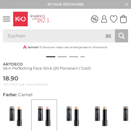
30 TAGE RÜCKGABE
NEW IN
WEDDING
VIBES
Beliebt!
10 Personen haben den Artikel gerade im Warenkorb
ARTDECO
Skin Perfecting Face Stick (20 Porcelain / Cool)
18.90
inkl. Mwst zzgl.
Versandkosten
Farbe:
Camel