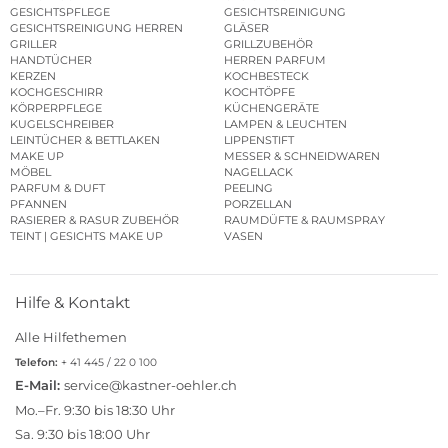
GESICHTSPFLEGE
GESICHTSREINIGUNG
GESICHTSREINIGUNG HERREN
GLÄSER
GRILLER
GRILLZUBEHÖR
HANDTÜCHER
HERREN PARFUM
KERZEN
KOCHBESTECK
KOCHGESCHIRR
KOCHTÖPFE
KÖRPERPFLEGE
KÜCHENGERÄTE
KUGELSCHREIBER
LAMPEN & LEUCHTEN
LEINTÜCHER & BETTLAKEN
LIPPENSTIFT
MAKE UP
MESSER & SCHNEIDWAREN
MÖBEL
NAGELLACK
PARFUM & DUFT
PEELING
PFANNEN
PORZELLAN
RASIERER & RASUR ZUBEHÖR
RAUMDÜFTE & RAUMSPRAY
TEINT | GESICHTS MAKE UP
VASEN
Hilfe & Kontakt
Alle Hilfethemen
Telefon:
+ 41 445 / 22 0 100
E-Mail:
service@kastner-oehler.ch
Mo.–Fr. 9:30 bis 18:30 Uhr
Sa. 9:30 bis 18:00 Uhr