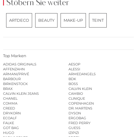
Stöbern Sie weiter
ARTDECO
BEAUTY
MAKE-UP
TEINT
Top Marken
ADIDAS ORIGINALS
AESOP
AFFENZAHN
ALESSI
ARMANI/PRIVÉ
ARMEDANGELS
BARBOUR
BDK
BIRKENSTOCK
BOSS
BRAX
CALVIN KLEIN
CALVIN KLEIN JEANS
CAMBIO
CHANEL
CLINIQUE
COMMA
COPENHAGEN
CREED
DR. MARTENS
DRYKORN
DYSON
ECOALF
ERGOBAG
FALKE
FRED PERRY
GOT BAG
GUESS
HUGO
IZIPIZI