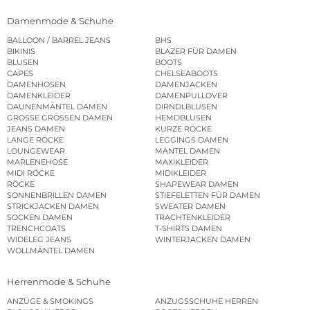
Damenmode & Schuhe
BALLOON / BARREL JEANS
BHS
BIKINIS
BLAZER FÜR DAMEN
BLUSEN
BOOTS
CAPES
CHELSEABOOTS
DAMENHOSEN
DAMENJACKEN
DAMENKLEIDER
DAMENPULLOVER
DAUNENMÄNTEL DAMEN
DIRNDLBLUSEN
GROSSE GRÖSSEN DAMEN
HEMDBLUSEN
JEANS DAMEN
KURZE RÖCKE
LANGE RÖCKE
LEGGINGS DAMEN
LOUNGEWEAR
MÄNTEL DAMEN
MARLENEHOSE
MAXIKLEIDER
MIDI RÖCKE
MIDIKLEIDER
RÖCKE
SHAPEWEAR DAMEN
SONNENBRILLEN DAMEN
STIEFELETTEN FÜR DAMEN
STRICKJACKEN DAMEN
SWEATER DAMEN
SOCKEN DAMEN
TRACHTENKLEIDER
TRENCHCOATS
T-SHIRTS DAMEN
WIDELEG JEANS
WINTERJACKEN DAMEN
WOLLMÄNTEL DAMEN
Herrenmode & Schuhe
ANZÜGE & SMOKINGS
ANZUGSSCHUHE HERREN