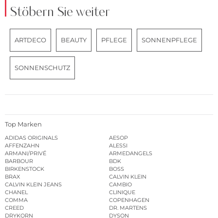
Stöbern Sie weiter
ARTDECO
BEAUTY
PFLEGE
SONNENPFLEGE
SONNENSCHUTZ
Top Marken
ADIDAS ORIGINALS
AESOP
AFFENZAHN
ALESSI
ARMANI/PRIVÉ
ARMEDANGELS
BARBOUR
BDK
BIRKENSTOCK
BOSS
BRAX
CALVIN KLEIN
CALVIN KLEIN JEANS
CAMBIO
CHANEL
CLINIQUE
COMMA
COPENHAGEN
CREED
DR. MARTENS
DRYKORN
DYSON