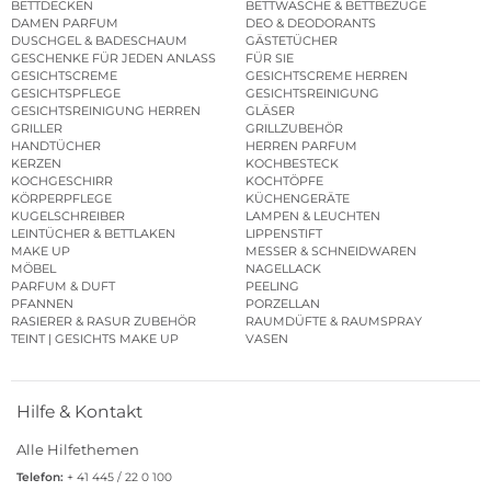
BETTDECKEN
BETTWÄSCHE & BETTBEZÜGE
DAMEN PARFUM
DEO & DEODORANTS
DUSCHGEL & BADESCHAUM
GÄSTETÜCHER
GESCHENKE FÜR JEDEN ANLASS
FÜR SIE
GESICHTSCREME
GESICHTSCREME HERREN
GESICHTSPFLEGE
GESICHTSREINIGUNG
GESICHTSREINIGUNG HERREN
GLÄSER
GRILLER
GRILLZUBEHÖR
HANDTÜCHER
HERREN PARFUM
KERZEN
KOCHBESTECK
KOCHGESCHIRR
KOCHTÖPFE
KÖRPERPFLEGE
KÜCHENGERÄTE
KUGELSCHREIBER
LAMPEN & LEUCHTEN
LEINTÜCHER & BETTLAKEN
LIPPENSTIFT
MAKE UP
MESSER & SCHNEIDWAREN
MÖBEL
NAGELLACK
PARFUM & DUFT
PEELING
PFANNEN
PORZELLAN
RASIERER & RASUR ZUBEHÖR
RAUMDÜFTE & RAUMSPRAY
TEINT | GESICHTS MAKE UP
VASEN
Hilfe & Kontakt
Alle Hilfethemen
Telefon:
+ 41 445 / 22 0 100