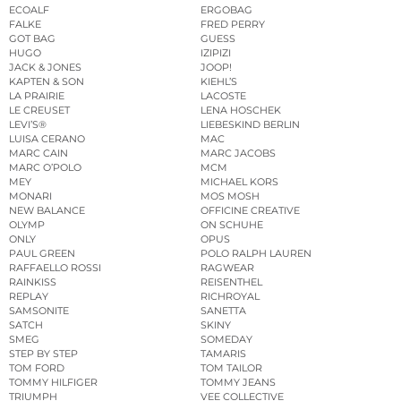
ECOALF
ERGOBAG
FALKE
FRED PERRY
GOT BAG
GUESS
HUGO
IZIPIZI
JACK & JONES
JOOP!
KAPTEN & SON
KIEHL’S
LA PRAIRIE
LACOSTE
LE CREUSET
LENA HOSCHEK
LEVI’S®
LIEBESKIND BERLIN
LUISA CERANO
MAC
MARC CAIN
MARC JACOBS
MARC O’POLO
MCM
MEY
MICHAEL KORS
MONARI
MOS MOSH
NEW BALANCE
OFFICINE CREATIVE
OLYMP
ON SCHUHE
ONLY
OPUS
PAUL GREEN
POLO RALPH LAUREN
RAFFAELLO ROSSI
RAGWEAR
RAINKISS
REISENTHEL
REPLAY
RICHROYAL
SAMSONITE
SANETTA
SATCH
SKINY
SMEG
SOMEDAY
STEP BY STEP
TAMARIS
TOM FORD
TOM TAILOR
TOMMY HILFIGER
TOMMY JEANS
TRIUMPH
VEE COLLECTIVE