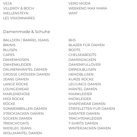
VEJA
VERO MODA
VILLEROY & BOCH
WEEKEND MAX MARA
WELLENSTEYN
WMF
LES VISIONNAIRES
Damenmode & Schuhe
BALLOON / BARREL JEANS
BHS
BIKINIS
BLAZER FÜR DAMEN
BLUSEN
BOOTS
CAPES
CHELSEABOOTS
DAMENHOSEN
DAMENJACKEN
DAMENKLEIDER
DAMENPULLOVER
DAUNENMÄNTEL DAMEN
DIRNDLBLUSEN
GROSSE GRÖSSEN DAMEN
HEMDBLUSEN
JEANS DAMEN
KURZE RÖCKE
LANGE RÖCKE
LEGGINGS DAMEN
LOUNGEWEAR
MÄNTEL DAMEN
MARLENEHOSE
MAXIKLEIDER
MIDI RÖCKE
MIDIKLEIDER
RÖCKE
SHAPEWEAR DAMEN
SONNENBRILLEN DAMEN
STIEFELETTEN FÜR DAMEN
STRICKJACKEN DAMEN
SWEATER DAMEN
SOCKEN DAMEN
TRACHTENKLEIDER
TRENCHCOATS
T-SHIRTS DAMEN
WIDELEG JEANS
WINTERJACKEN DAMEN
WOLLMÄNTEL DAMEN