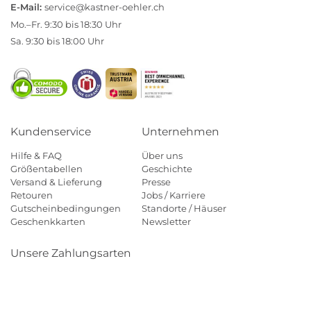
E-Mail:
service@kastner-oehler.ch
Mo.–Fr. 9:30 bis 18:30 Uhr
Sa. 9:30 bis 18:00 Uhr
Kundenservice
Unternehmen
Hilfe & FAQ
Über uns
Größentabellen
Geschichte
Versand & Lieferung
Presse
Retouren
Jobs / Karriere
Gutscheinbedingungen
Standorte / Häuser
Geschenkkarten
Newsletter
Unsere Zahlungsarten
Klarna
Mastercard
Visa
Diners
Applepay
Paypal