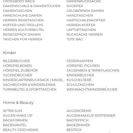
CROSSBODY BAGS
DAMENRUCKSÄCKE
DAMENSCHALS & DAMENTÜCHER
SHOPPER
DAMENTASCHEN
GELDBÖRSEN DAMEN
HANDSCHUHE DAMEN
HANDTASCHEN
HERREN REISETASCHEN
HARTSCHALENKOFFER
KOFFER UND TROLLEYS
HERREN KOFFER
HERREN KULTURBEUTEL
LAPTOPTASCHEN
REISEGEPÄCK DAMEN
RUCKSÄCKE HERREN
TASCHEN FÜR HERREN
TOTE BAG
Kinder
BILDERBÜCHER
FEDERMAPPEN
HÖRSPIELBOXEN
HÖRSPIEL FIGUREN
HÖRSPIEL ZUBEHÖR
JAUSENBOX & TRINKFLASCHEN
JUGENDBÜCHER
KINDERBÜCHER
KINDERGARTENRUCKSACK | KINDERGARTENBEUTEL
KUSCHELTIERE
SACHBÜCHER & KINDERLEXIKA
SCHULTASCHEN
TURNBEUTEL & SPORTTASCHEN
WEIHNACHTSKINDERBÜCHER
Home & Beauty
AFTER SUN
AUGENCREME
AUGEN MAKE UP
AUGENMAKEUP ENTFERNER
BACKFORMEN
BADTEPPICH
BADEMÄNTEL
BADEZIMMER
BEAUTY GESCHENKE
BESTECK