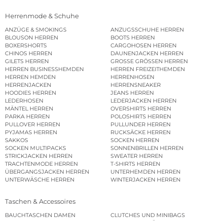
Herrenmode & Schuhe
ANZÜGE & SMOKINGS
ANZUGSSCHUHE HERREN
BLOUSON HERREN
BOOTS HERREN
BOXERSHORTS
CARGOHOSEN HERREN
CHINOS HERREN
DAUNENJACKEN HERREN
GILETS HERREN
GROSSE GRÖSSEN HERREN
HERREN BUSINESSHEMDEN
HERREN FREIZEITHEMDEN
HERREN HEMDEN
HERRENHOSEN
HERRENJACKEN
HERRENSNEAKER
HOODIES HERREN
JEANS HERREN
LEDERHOSEN
LEDERJACKEN HERREN
MÄNTEL HERREN
OVERSHIRTS HERREN
PARKA HERREN
POLOSHIRTS HERREN
PULLOVER HERREN
PULLUNDER HERREN
PYJAMAS HERREN
RUCKSÄCKE HERREN
SAKKOS
SOCKEN HERREN
SOCKEN MULTIPACKS
SONNENBRILLEN HERREN
STRICKJACKEN HERREN
SWEATER HERREN
TRACHTENMODE HERREN
T-SHIRTS HERREN
ÜBERGANGSJACKEN HERREN
UNTERHEMDEN HERREN
UNTERWÄSCHE HERREN
WINTERJACKEN HERREN
Taschen & Accessoires
BAUCHTASCHEN DAMEN
CLUTCHES UND MINIBAGS