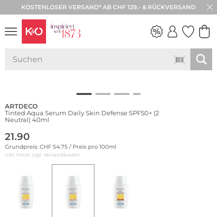
KOSTENLOSER VERSAND* AB CHF 129,- & RÜCKVERSAND
30 TAGE RÜCKGABE
Wasserfest
NEW IN
WEDDING
VIBES
ARTDECO
Tinted Aqua Serum Daily Skin Defense SPF50+ (2
Neutral) 40ml
21.90
Grundpreis: CHF 54.75 / Preis pro 100ml
inkl. Mwst zzgl.
Versandkosten