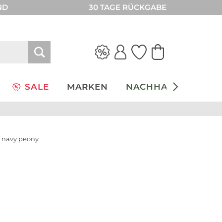
ND
30 TAGE RÜCKGABE
SALE
MARKEN
NACHHALTIGKEIT
 navy peony