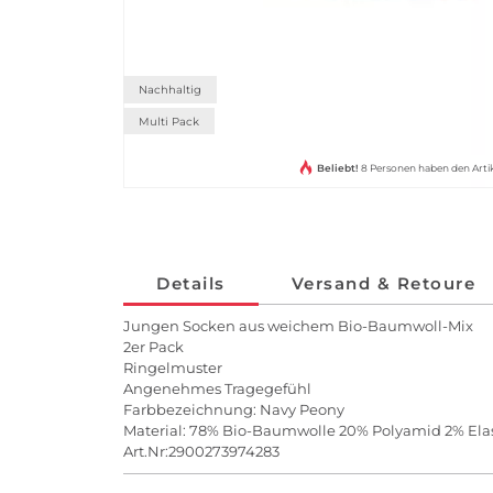
Nachhaltig
Multi Pack
Beliebt!
8 Personen haben den Arti
Details
Versand & Retoure
Jungen Socken aus weichem Bio-Baumwoll-Mix
2er Pack
Ringelmuster
Angenehmes Tragegefühl
Farbbezeichnung: Navy Peony
Material: 78% Bio-Baumwolle 20% Polyamid 2% El
Art.Nr:2900273974283