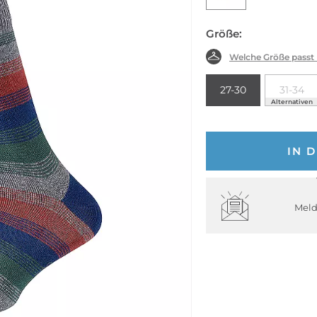
Größe:
Welche Größe passt
27-30
31-34
Alternativen
IN 
Meld