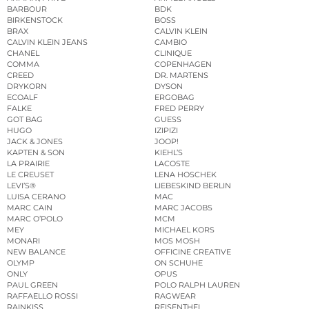
BARBOUR
BDK
BIRKENSTOCK
BOSS
BRAX
CALVIN KLEIN
CALVIN KLEIN JEANS
CAMBIO
CHANEL
CLINIQUE
COMMA
COPENHAGEN
CREED
DR. MARTENS
DRYKORN
DYSON
ECOALF
ERGOBAG
FALKE
FRED PERRY
GOT BAG
GUESS
HUGO
IZIPIZI
JACK & JONES
JOOP!
KAPTEN & SON
KIEHL’S
LA PRAIRIE
LACOSTE
LE CREUSET
LENA HOSCHEK
LEVI’S®
LIEBESKIND BERLIN
LUISA CERANO
MAC
MARC CAIN
MARC JACOBS
MARC O’POLO
MCM
MEY
MICHAEL KORS
MONARI
MOS MOSH
NEW BALANCE
OFFICINE CREATIVE
OLYMP
ON SCHUHE
ONLY
OPUS
PAUL GREEN
POLO RALPH LAUREN
RAFFAELLO ROSSI
RAGWEAR
RAINKISS
REISENTHEL