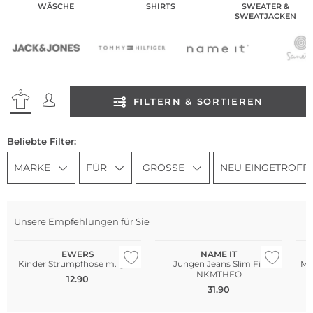
WÄSCHE
SHIRTS
SWEATER &
SWEATJACKEN
FILTERN & SORTIEREN
Beliebte Filter:
MARKE
FÜR
GRÖSSE
NEU EINGETROFF
Unsere Empfehlungen für Sie
EWERS
NAME IT
Kinder Strumpfhose m. grau
Jungen Jeans Slim Fit
Mä
NKMTHEO
12.90
31.90
Nachhaltig