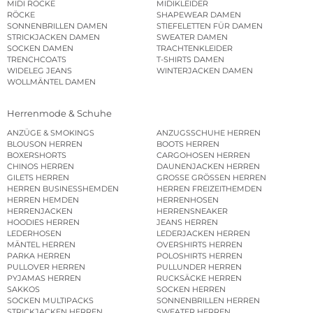
MIDI RÖCKE
MIDIKLEIDER
RÖCKE
SHAPEWEAR DAMEN
SONNENBRILLEN DAMEN
STIEFELETTEN FÜR DAMEN
STRICKJACKEN DAMEN
SWEATER DAMEN
SOCKEN DAMEN
TRACHTENKLEIDER
TRENCHCOATS
T-SHIRTS DAMEN
WIDELEG JEANS
WINTERJACKEN DAMEN
WOLLMÄNTEL DAMEN
Herrenmode & Schuhe
ANZÜGE & SMOKINGS
ANZUGSSCHUHE HERREN
BLOUSON HERREN
BOOTS HERREN
BOXERSHORTS
CARGOHOSEN HERREN
CHINOS HERREN
DAUNENJACKEN HERREN
GILETS HERREN
GROSSE GRÖSSEN HERREN
HERREN BUSINESSHEMDEN
HERREN FREIZEITHEMDEN
HERREN HEMDEN
HERRENHOSEN
HERRENJACKEN
HERRENSNEAKER
HOODIES HERREN
JEANS HERREN
LEDERHOSEN
LEDERJACKEN HERREN
MÄNTEL HERREN
OVERSHIRTS HERREN
PARKA HERREN
POLOSHIRTS HERREN
PULLOVER HERREN
PULLUNDER HERREN
PYJAMAS HERREN
RUCKSÄCKE HERREN
SAKKOS
SOCKEN HERREN
SOCKEN MULTIPACKS
SONNENBRILLEN HERREN
STRICKJACKEN HERREN
SWEATER HERREN