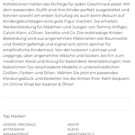
Kollektionen halten das Richtige für jeden Geschmack parat. Mit
dem passenden Outfit sind Ihre Kinder perfekt ausgestattet und
können sowohl am ersten Schultag als auch beim Besuch auf
Kindergeburtstagen eine gute Figur machen. Sie erhalten
Markenkleidung für Mädchen und Jungen von Tommy Hilfiger,
Calvin Klein, s.Oliver, Sanetta und Co. Die erstklassige Kinder-
Bekleidung wird aus angenehmen Materialien wie Baumwolle
und Stretch gefertigt und eignet sich somit optimal für
empfindliche Kinderhaut. Von der lockeren Latzhose und
Leggings, über angenehme
Wäsche und Socken
, bis hin zum
niedlichen Kleid und Anzug für besondere Veranstaltungen: Hier
bekommen Sie verschiedene Modelle in unterschiedlichen
Größen, Farben und Stilen. Wählen Sie jetzt ein passendes
Kleidungsstück und bestellen Sie die Artikel Ihrer Wahl bequem
im
Online Shop
bei Kastner & Öhler!
Top Marken
ADIDAS ORIGINALS
AESOP
AFFENZAHN
ALESSI
ARMANI/PRIVÉ
ARMEDANGELS