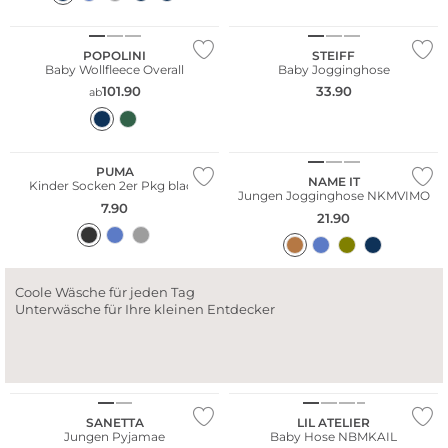
Nachhaltig
Nachhaltig
POPOLINI
STEIFF
Baby Wollfleece Overall
Baby Jogginghose
101.90
33.90
ab
Multi Pack
PUMA
NAME IT
Kinder Socken 2er Pkg black
Jungen Jogginghose NKMVIMO
7.90
21.90
Coole Wäsche für jeden Tag
Unterwäsche für Ihre kleinen Entdecker
Nachhaltig
SANETTA
LIL ATELIER
Jungen Pyjamae
Baby Hose NBMKAIL