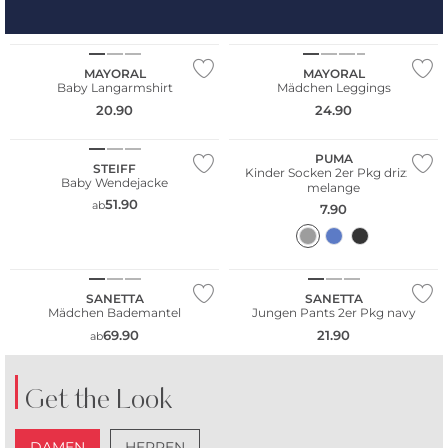
NEU
NEU
MAYORAL
MAYORAL
Baby Langarmshirt
Mädchen Leggings
20.90
24.90
Nachhaltig
Multi Pack
PUMA
STEIFF
Kinder Socken 2er Pkg drizzle
Baby Wendejacke
melange
51.90
ab
7.90
Multi Pack
SANETTA
SANETTA
Mädchen Bademantel
Jungen Pants 2er Pkg navy
69.90
21.90
ab
Get the Look
DAMEN
HERREN