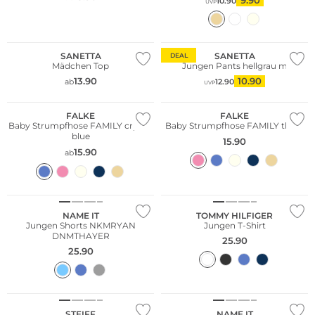
10.90
UVP
SANETTA
SANETTA
DEAL
Mädchen Top
Jungen Pants hellgrau m
13.90
10.90
ab
12.90
UVP
FALKE
FALKE
Baby Strumpfhose FAMILY crystal
Baby Strumpfhose FAMILY thulit
blue
15.90
15.90
ab
Nachhaltig
NAME IT
TOMMY HILFIGER
Jungen Shorts NKMRYAN
Jungen T-Shirt
DNMTHAYER
25.90
25.90
Nachhaltig
STEIFF
NAME IT