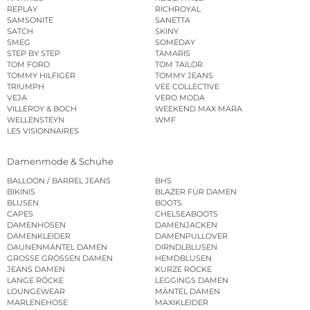
REPLAY
RICHROYAL
SAMSONITE
SANETTA
SATCH
SKINY
SMEG
SOMEDAY
STEP BY STEP
TAMARIS
TOM FORD
TOM TAILOR
TOMMY HILFIGER
TOMMY JEANS
TRIUMPH
VEE COLLECTIVE
VEJA
VERO MODA
VILLEROY & BOCH
WEEKEND MAX MARA
WELLENSTEYN
WMF
LES VISIONNAIRES
Damenmode & Schuhe
BALLOON / BARREL JEANS
BHS
BIKINIS
BLAZER FÜR DAMEN
BLUSEN
BOOTS
CAPES
CHELSEABOOTS
DAMENHOSEN
DAMENJACKEN
DAMENKLEIDER
DAMENPULLOVER
DAUNENMÄNTEL DAMEN
DIRNDLBLUSEN
GROSSE GRÖSSEN DAMEN
HEMDBLUSEN
JEANS DAMEN
KURZE RÖCKE
LANGE RÖCKE
LEGGINGS DAMEN
LOUNGEWEAR
MÄNTEL DAMEN
MARLENEHOSE
MAXIKLEIDER