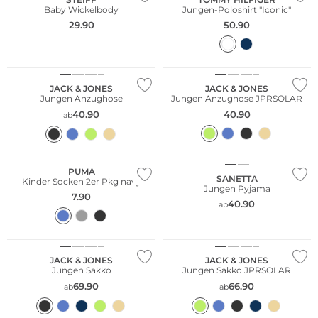
Baby Wickelbody
Jungen-Poloshirt "Iconic"
29.90
50.90
JACK & JONES
JACK & JONES
Jungen Anzughose
Jungen Anzughose JPRSOLAR
40.90
40.90
ab
Multi Pack
PUMA
SANETTA
Kinder Socken 2er Pkg navy
Jungen Pyjama
7.90
40.90
ab
JACK & JONES
JACK & JONES
Jungen Sakko
Jungen Sakko JPRSOLAR
69.90
66.90
ab
ab