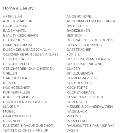
Home & Beauty
AFTER SUN
AUGENCREME
AUGEN MAKE UP
AUGENMAKEUP ENTFERNER
BACKFORMEN
BADTEPPICH
BADEMÄNTEL
BADEZIMMER
BEAUTY GESCHENKE
BESTECK
BETTDECKEN
BETTWÄSCHE & BETTBEZÜGE
DAMEN PARFUM
DEO & DEODORANTS
DUSCHGEL & BADESCHAUM
GÄSTETÜCHER
GESCHENKE FÜR JEDEN ANLASS
FÜR SIE
GESICHTSCREME
GESICHTSCREME HERREN
GESICHTSPFLEGE
GESICHTSREINIGUNG
GESICHTSREINIGUNG HERREN
GLÄSER
GRILLER
GRILLZUBEHÖR
HANDTÜCHER
HERREN PARFUM
KERZEN
KOCHBESTECK
KOCHGESCHIRR
KOCHTÖPFE
KÖRPERPFLEGE
KÜCHENGERÄTE
KUGELSCHREIBER
LAMPEN & LEUCHTEN
LEINTÜCHER & BETTLAKEN
LIPPENSTIFT
MAKE UP
MESSER & SCHNEIDWAREN
MÖBEL
NAGELLACK
PARFUM & DUFT
PEELING
PFANNEN
PORZELLAN
RASIERER & RASUR ZUBEHÖR
RAUMDÜFTE & RAUMSPRAY
TEINT | GESICHTS MAKE UP
VASEN