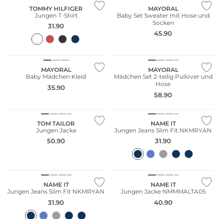
TOMMY HILFIGER
MAYORAL
Jungen T-Shirt
Baby Set Sweater mit Hose und
Socken
31.90
45.90
NEU
NEU
MAYORAL
MAYORAL
Baby Mädchen Kleid
Mädchen Set 2-teilig Pullover und
Hose
35.90
58.90
NEU
TOM TAILOR
NAME IT
Jungen Jacke
Jungen Jeans Slim Fit NKMRYAN
50.90
31.90
NEU
NAME IT
NAME IT
Jungen Jeans Slim Fit NKMRYAN
Jungen Jacke NMMMALTA05
31.90
40.90