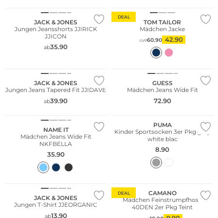
DEAL
JACK & JONES
TOM TAILOR
Jungen Jeansshorts JJIRICK
Mädchen Jacke
JJICON
42.90
60.90
UVP
35.90
ab
Nachhaltig
JACK & JONES
GUESS
Jungen Jeans Tapered Fit JJIDAVE
Mädchen Jeans Wide Fit
39.90
72.90
ab
Multi Pack
PUMA
NAME IT
Kinder Sportsocken 3er Pkg grey
Mädchen Jeans Wide Fit
white blac
NKFBELLA
8.90
35.90
Multi Pack
CAMANO
DEAL
JACK & JONES
Mädchen Feinstrumpfhose
Jungen T-Shirt JJEORGANIC
40DEN 2er Pkg Teint
13.90
ab
9.90