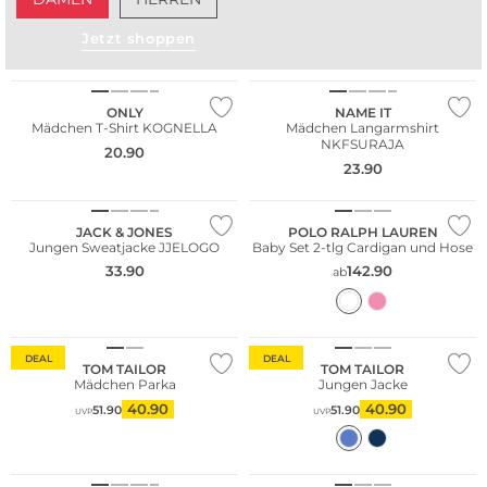
Jetzt shoppen
ONLY
NAME IT
Mädchen T-Shirt KOGNELLA
Mädchen Langarmshirt
NKFSURAJA
20.90
23.90
JACK & JONES
POLO RALPH LAUREN
Jungen Sweatjacke JJELOGO
Baby Set 2-tlg Cardigan und Hose
33.90
142.90
ab
DEAL
DEAL
TOM TAILOR
TOM TAILOR
Mädchen Parka
Jungen Jacke
40.90
40.90
51.90
51.90
UVP
UVP
NEU