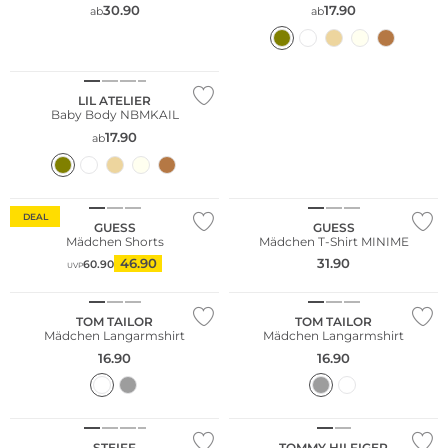
30.90
17.90
ab
ab
Nachhaltig
LIL ATELIER
Baby Body NBMKAIL
17.90
ab
Nachhaltig
DEAL
GUESS
GUESS
Mädchen Shorts
Mädchen T-Shirt MINIME
46.90
31.90
60.90
UVP
NEU
NEU
TOM TAILOR
TOM TAILOR
Mädchen Langarmshirt
Mädchen Langarmshirt
16.90
16.90
NEU
STEIFF
TOMMY HILFIGER