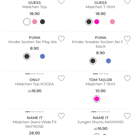
GUESS
GUESS
Mädchen Top
Mädchen T-Shirt
18.90
18.90
Multi Pack
Multi Pack
PUMA
PUMA
Kinder Socken 3er Pkg. black
Kinder Sneaker Socken 3er Pkg.
black
8.90
8.90
ONLY
TOM TAILOR
Mädchen Top KOGEA
Mädchen T-Shirt
16.90
10.90
ab
Nachhaltig
NAME IT
NAME IT
Mädchen Jeans Wide Fit
Jungen Shorts NKMVIMO
NKFROSE
16.90
ab
28.90