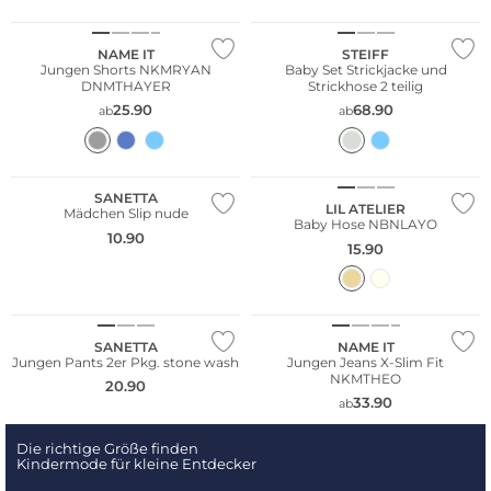
Nachhaltig
NAME IT
STEIFF
Jungen Shorts NKMRYAN
Baby Set Strickjacke und
DNMTHAYER
Strickhose 2 teilig
25.90
68.90
ab
ab
SANETTA
LIL ATELIER
Mädchen Slip nude
Baby Hose NBNLAYO
10.90
15.90
NEU
Multi Pack
SANETTA
NAME IT
Jungen Pants 2er Pkg. stone wash
Jungen Jeans X-Slim Fit
NKMTHEO
20.90
33.90
ab
Die richtige Größe finden
Kindermode für kleine Entdecker