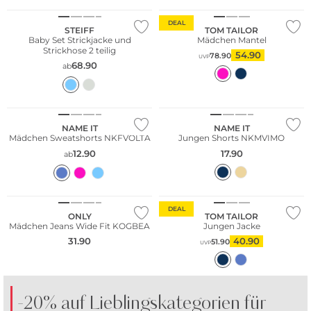
DEAL
STEIFF
TOM TAILOR
Baby Set Strickjacke und
Mädchen Mantel
Strickhose 2 teilig
54.90
78.90
UVP
68.90
ab
NAME IT
NAME IT
Mädchen Sweatshorts NKFVOLTA
Jungen Shorts NKMVIMO
12.90
17.90
ab
DEAL
ONLY
TOM TAILOR
Mädchen Jeans Wide Fit KOGBEA
Jungen Jacke
31.90
40.90
51.90
UVP
-20% auf Lieblingskategorien für