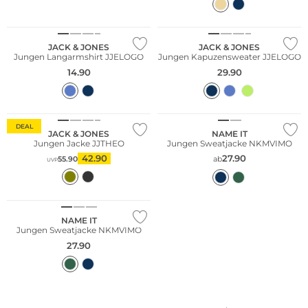
JACK & JONES
JACK & JONES
Jungen Langarmshirt JJELOGO
Jungen Kapuzensweater JJELOGO
14.90
29.90
DEAL
JACK & JONES
NAME IT
Jungen Jacke JJTHEO
Jungen Sweatjacke NKMVIMO
42.90
27.90
55.90
ab
UVP
NAME IT
Jungen Sweatjacke NKMVIMO
27.90