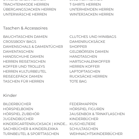
TRACHTENMODE HERREN
T-SHIRTS HERREN
ÜBERGANGSJACKEN HERREN
UNTERHEMDEN HERREN
UNTERWÄSCHE HERREN
WINTERJACKEN HERREN
Taschen & Accessoires
BAUCHTASCHEN DAMEN
CLUTCHES UND MINIBAGS
CROSSBODY BAGS
DAMENRUCKSÄCKE
DAMENSCHALS & DAMENTÜCHER
SHOPPER
DAMENTASCHEN
GELDBÖRSEN DAMEN
HANDSCHUHE DAMEN
HANDTASCHEN
HERREN REISETASCHEN
HARTSCHALENKOFFER
KOFFER UND TROLLEYS
HERREN KOFFER
HERREN KULTURBEUTEL
LAPTOPTASCHEN
REISEGEPÄCK DAMEN
RUCKSÄCKE HERREN
TASCHEN FÜR HERREN
TOTE BAG
Kinder
BILDERBÜCHER
FEDERMAPPEN
HÖRSPIELBOXEN
HÖRSPIEL FIGUREN
HÖRSPIEL ZUBEHÖR
JAUSENBOX & TRINKFLASCHEN
JUGENDBÜCHER
KINDERBÜCHER
KINDERGARTENRUCKSACK | KINDERGARTENBEUTEL
KUSCHELTIERE
SACHBÜCHER & KINDERLEXIKA
SCHULTASCHEN
TURNBEUTEL & SPORTTASCHEN
WEIHNACHTSKINDERBÜCHER