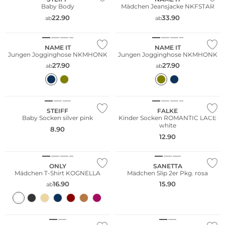
Baby Body
Mädchen Jeansjacke NKFSTAR
22.90
33.90
ab
ab
Nachhaltig
NAME IT
NAME IT
Jungen Jogginghose NKMHONK
Jungen Jogginghose NKMHONK
27.90
27.90
ab
ab
Nachhaltig
Nachhaltig
STEIFF
FALKE
Baby Socken silver pink
Kinder Socken ROMANTIC LACE
white
8.90
12.90
Multi Pack
ONLY
SANETTA
Mädchen T-Shirt KOGNELLA
Mädchen Slip 2er Pkg. rosa
16.90
15.90
ab
Nachhaltig