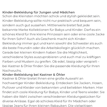
Kinder-Bekleidung für Jungen und Mädchen
Schon die Kleinsten möchten schick und stylish gekleidet sein.
Kinder-Bekleidung sollte nicht nur praktisch und bequem sein,
sondern auch gut aussehen. Mittlerweile bietet fast jede
bekannte Marke Kollektionen für Babys und Kinder. Darf es ein
schönes Kleid für Ihre kleine Prinzessin sein oder eine coole Jacke
für Ihren Sohn? Auch als Geschenk macht sich Kinder-
Bekleidung immer gut und kann sowohl die Schwester als auch
die beste Freundin oder die Arbeitskollegin glücklich machen.
Gerade bei kleinen Kindern haben Sie die Möglichkeit,
verschiedene Styles auszuprobieren und auch mal zu kräftigen
Farben und Mustern zu greifen. Ob edel, lässig oder verspielt –
bei Kastner & Öhler finden Sie die passende Kleidung für Ihren
Nachwuchs.
Kinder-Bekleidung bei Kastner & Öhler
Kastner & Öhler bietet Ihnen eine große Auswahl an
hochwertiger Kinder-Bekleidung. Entdecken Sie Jacken, Hosen,
Pullover und Kleider von bekannten und beliebten Marken. Hier
findet sich coole Kleidung für
Babys,
Kinder
und
Teens
wieder. Sie
haben die Wahl zwischen verschiedenen Kleidungsstücken für
diverse Anlässe. Egal ob schickes Kleid für Ihr Mädchen oder
lässige Jeans für Ihren kleinen Rabauken: Die vielseitigen