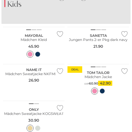
Kids
SHORTS
KLEIDER
NEU
Multi Pack
MAYORAL
SANETTA
Mädchen Kleid
Jungen Pants 2-er Pkg dark navy
45.90
21.90
NAME IT
DEAL
TOM TAILOR
Mädchen Sweatjacke NKFMILLE
Mädchen Jacke
26.90
42.90
60.90
UVP
ONLY
Mädchen Sweatjacke KOGSWEAT
30.90