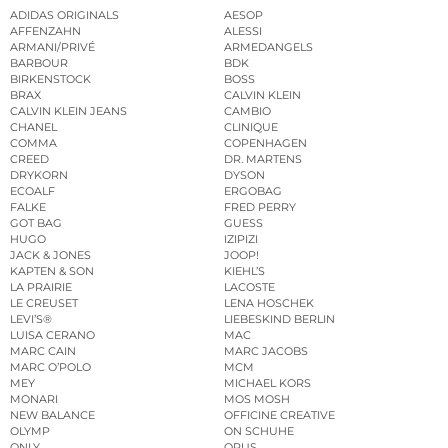
ADIDAS ORIGINALS
AESOP
AFFENZAHN
ALESSI
ARMANI/PRIVÉ
ARMEDANGELS
BARBOUR
BDK
BIRKENSTOCK
BOSS
BRAX
CALVIN KLEIN
CALVIN KLEIN JEANS
CAMBIO
CHANEL
CLINIQUE
COMMA
COPENHAGEN
CREED
DR. MARTENS
DRYKORN
DYSON
ECOALF
ERGOBAG
FALKE
FRED PERRY
GOT BAG
GUESS
HUGO
IZIPIZI
JACK & JONES
JOOP!
KAPTEN & SON
KIEHL’S
LA PRAIRIE
LACOSTE
LE CREUSET
LENA HOSCHEK
LEVI’S®
LIEBESKIND BERLIN
LUISA CERANO
MAC
MARC CAIN
MARC JACOBS
MARC O’POLO
MCM
MEY
MICHAEL KORS
MONARI
MOS MOSH
NEW BALANCE
OFFICINE CREATIVE
OLYMP
ON SCHUHE
ONLY
OPUS