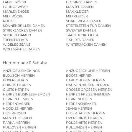
LANGE RÖCKE
LEGGINGS DAMEN
LOUNGEWEAR
MÄNTEL DAMEN
MARLENEHOSE
MAXIKLEIDER
MIDI RÖCKE
MIDIKLEIDER
RÖCKE
SHAPEWEAR DAMEN
SONNENBRILLEN DAMEN
STIEFELETTEN FÜR DAMEN
STRICKJACKEN DAMEN
SWEATER DAMEN
SOCKEN DAMEN
TRACHTENKLEIDER
TRENCHCOATS
T-SHIRTS DAMEN
WIDELEG JEANS
WINTERJACKEN DAMEN
WOLLMÄNTEL DAMEN
Herrenmode & Schuhe
ANZÜGE & SMOKINGS
ANZUGSSCHUHE HERREN
BLOUSON HERREN
BOOTS HERREN
BOXERSHORTS
CARGOHOSEN HERREN
CHINOS HERREN
DAUNENJACKEN HERREN
GILETS HERREN
GROSSE GRÖSSEN HERREN
HERREN BUSINESSHEMDEN
HERREN FREIZEITHEMDEN
HERREN HEMDEN
HERRENHOSEN
HERRENJACKEN
HERRENSNEAKER
HOODIES HERREN
JEANS HERREN
LEDERHOSEN
LEDERJACKEN HERREN
MÄNTEL HERREN
OVERSHIRTS HERREN
PARKA HERREN
POLOSHIRTS HERREN
PULLOVER HERREN
PULLUNDER HERREN
PYJAMAS HERREN
RUCKSÄCKE HERREN