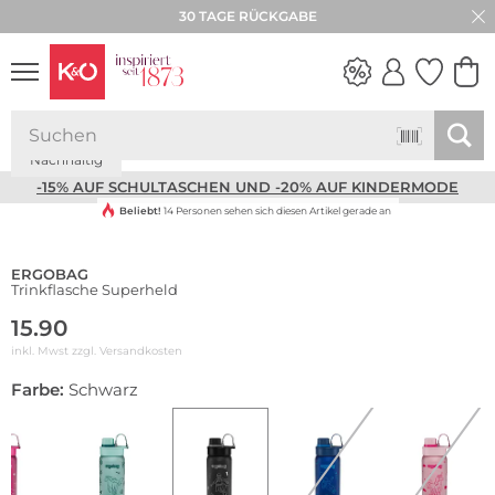
30 TAGE RÜCKGABE
Nachhaltig
NEW IN
WEDDING
VIBES
-15% AUF SCHULTASCHEN UND -20% AUF KINDERMODE
Beliebt!
14 Personen sehen sich diesen Artikel gerade an
ERGOBAG
Trinkflasche Superheld
15.90
inkl. Mwst zzgl.
Versandkosten
Farbe:
Schwarz