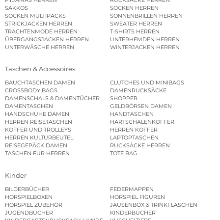
SAKKOS
SOCKEN HERREN
SOCKEN MULTIPACKS
SONNENBRILLEN HERREN
STRICKJACKEN HERREN
SWEATER HERREN
TRACHTENMODE HERREN
T-SHIRTS HERREN
ÜBERGANGSJACKEN HERREN
UNTERHEMDEN HERREN
UNTERWÄSCHE HERREN
WINTERJACKEN HERREN
Taschen & Accessoires
BAUCHTASCHEN DAMEN
CLUTCHES UND MINIBAGS
CROSSBODY BAGS
DAMENRUCKSÄCKE
DAMENSCHALS & DAMENTÜCHER
SHOPPER
DAMENTASCHEN
GELDBÖRSEN DAMEN
HANDSCHUHE DAMEN
HANDTASCHEN
HERREN REISETASCHEN
HARTSCHALENKOFFER
KOFFER UND TROLLEYS
HERREN KOFFER
HERREN KULTURBEUTEL
LAPTOPTASCHEN
REISEGEPÄCK DAMEN
RUCKSÄCKE HERREN
TASCHEN FÜR HERREN
TOTE BAG
Kinder
BILDERBÜCHER
FEDERMAPPEN
HÖRSPIELBOXEN
HÖRSPIEL FIGUREN
HÖRSPIEL ZUBEHÖR
JAUSENBOX & TRINKFLASCHEN
JUGENDBÜCHER
KINDERBÜCHER