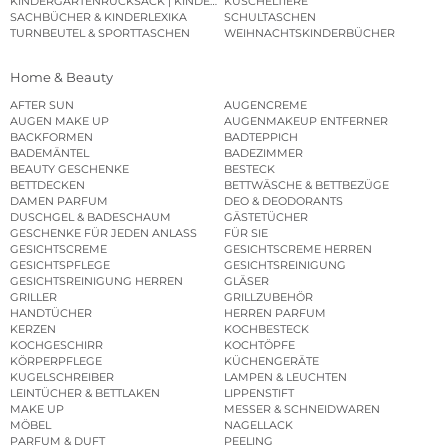
KINDERGARTENRUCKSACK | KINDERGARTENBEUTEL
KUSCHELTIERE
SACHBÜCHER & KINDERLEXIKA
SCHULTASCHEN
TURNBEUTEL & SPORTTASCHEN
WEIHNACHTSKINDERBÜCHER
Home & Beauty
AFTER SUN
AUGENCREME
AUGEN MAKE UP
AUGENMAKEUP ENTFERNER
BACKFORMEN
BADTEPPICH
BADEMÄNTEL
BADEZIMMER
BEAUTY GESCHENKE
BESTECK
BETTDECKEN
BETTWÄSCHE & BETTBEZÜGE
DAMEN PARFUM
DEO & DEODORANTS
DUSCHGEL & BADESCHAUM
GÄSTETÜCHER
GESCHENKE FÜR JEDEN ANLASS
FÜR SIE
GESICHTSCREME
GESICHTSCREME HERREN
GESICHTSPFLEGE
GESICHTSREINIGUNG
GESICHTSREINIGUNG HERREN
GLÄSER
GRILLER
GRILLZUBEHÖR
HANDTÜCHER
HERREN PARFUM
KERZEN
KOCHBESTECK
KOCHGESCHIRR
KOCHTÖPFE
KÖRPERPFLEGE
KÜCHENGERÄTE
KUGELSCHREIBER
LAMPEN & LEUCHTEN
LEINTÜCHER & BETTLAKEN
LIPPENSTIFT
MAKE UP
MESSER & SCHNEIDWAREN
MÖBEL
NAGELLACK
PARFUM & DUFT
PEELING