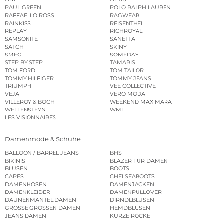
PAUL GREEN
POLO RALPH LAUREN
RAFFAELLO ROSSI
RAGWEAR
RAINKISS
REISENTHEL
REPLAY
RICHROYAL
SAMSONITE
SANETTA
SATCH
SKINY
SMEG
SOMEDAY
STEP BY STEP
TAMARIS
TOM FORD
TOM TAILOR
TOMMY HILFIGER
TOMMY JEANS
TRIUMPH
VEE COLLECTIVE
VEJA
VERO MODA
VILLEROY & BOCH
WEEKEND MAX MARA
WELLENSTEYN
WMF
LES VISIONNAIRES
Damenmode & Schuhe
BALLOON / BARREL JEANS
BHS
BIKINIS
BLAZER FÜR DAMEN
BLUSEN
BOOTS
CAPES
CHELSEABOOTS
DAMENHOSEN
DAMENJACKEN
DAMENKLEIDER
DAMENPULLOVER
DAUNENMÄNTEL DAMEN
DIRNDLBLUSEN
GROSSE GRÖSSEN DAMEN
HEMDBLUSEN
JEANS DAMEN
KURZE RÖCKE