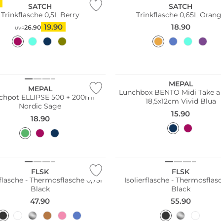
SATCH
SATCH
Trinkflasche 0,5L Berry
Trinkflasche 0,65L Oran
19.90
18.90
26.90
UVP
ltig
Nachhaltig
MEPAL
MEPAL
Lunchbox BENTO Midi Take a
chpot ELLIPSE 500 + 200ml
18,5x12cm Vivid Blua
Nordic Sage
15.90
18.90
FLSK
FLSK
rflasche - Thermosflasche 0,75l
Isolierflasche - Thermosflasc
Black
Black
47.90
55.90