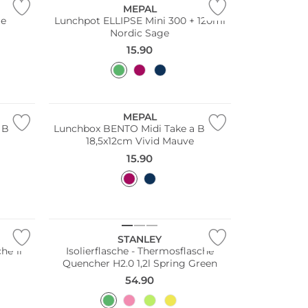
MEPAL
ge
Lunchpot ELLIPSE Mini 300 + 120ml
Nordic Sage
15.90
Nachhaltig
MEPAL
 Break
Lunchbox BENTO Midi Take a Break
18,5x12cm Vivid Mauve
15.90
STANLEY
he 1l
Isolierflasche - Thermosflasche
Quencher H2.0 1,2l Spring Green
54.90