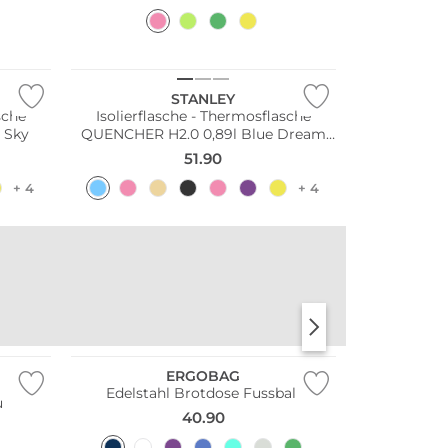
NEU
STANLEY
sche
Isolierflasche - Thermosflasche
 Sky
QUENCHER H2.0 0,89l Blue Dream
Stone
51.90
+ 4
+ 4
Nachhaltig
STANLEY
KKNEKKI
ERGOBAG
Edelstahl Brotdose Fussball
u
40.90