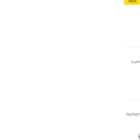
DEAL
Nachha
Lun
Isolie