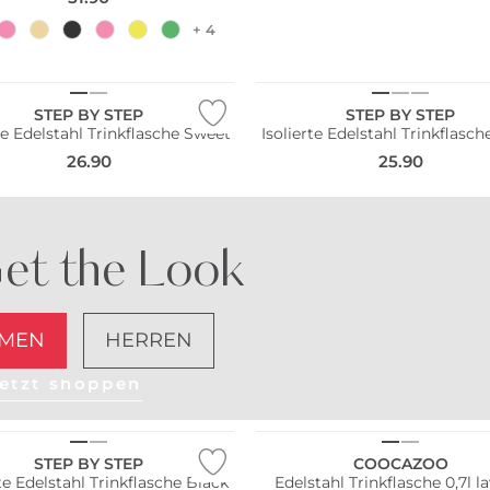
+ 4
STEP BY STEP
STEP BY STEP
te Edelstahl Trinkflasche Sweet
Isolierte Edelstahl Trinkflasche
26.90
25.90
et the Look
MEN
HERREN
etzt shoppen
STEP BY STEP
COOCAZOO
rte Edelstahl Trinkflasche Black
Edelstahl Trinkflasche 0,7l l