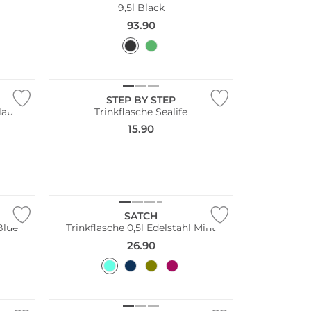
9,5l Black
93.90
STEP BY STEP
lau
Trinkflasche Sealife
15.90
Nachhaltig
SATCH
Blue
Trinkflasche 0,5l Edelstahl Mint
26.90
Nachhaltig