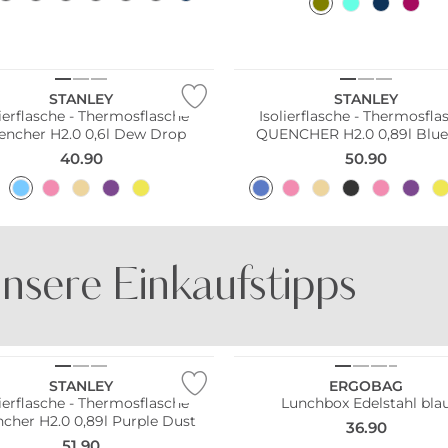
STANLEY
STANLEY
lierflasche - Thermosflasche
Isolierflasche - Thermosfla
encher H2.0 0,6l Dew Drop
QUENCHER H2.0 0,89l Blue
40.90
50.90
nsere Einkaufstipps
BE FAMOUS
DOCK AND BAY
STANLEY
ERGOBAG
lierflasche - Thermosflasche
Lunchbox Edelstahl bla
Quencher H2.0 0,89l Purple Dust
36.90
51.90