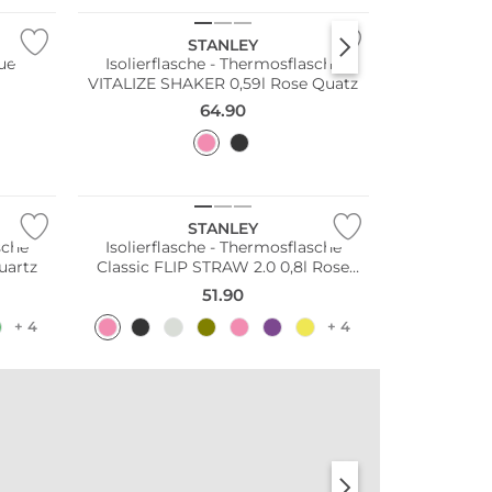
STANLEY
lue
Isolierflasche - Thermosflasche
VITALIZE SHAKER 0,59l Rose Quatz
64.90
STANLEY
sche
Isolierflasche - Thermosflasche
uartz
Classic FLIP STRAW 2.0 0,8l Rose
Quartz
51.90
+ 4
+ 4