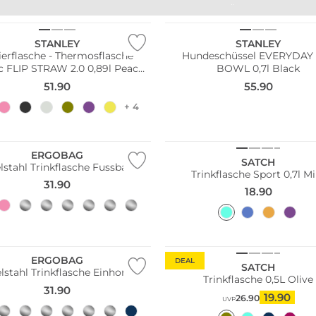
UNTES PORZELLAN
BUNTE GLÄSER
STANLEY
STANLEY
lierflasche - Thermosflasche
Hundeschüssel EVERYDAY
ic FLIP STRAW 2.0 0,89l Peach
BOWL 0,7l Black
Rose
51.90
55.90
+ 4
ltig
Nachhaltig
ERGOBAG
SATCH
lstahl Trinkflasche Fussball
Trinkflasche Sport 0,7l M
31.90
18.90
ltig
Nachhaltig
ERGOBAG
DEAL
SATCH
lstahl Trinkflasche Einhorn
Trinkflasche 0,5L Olive
31.90
19.90
26.90
UVP