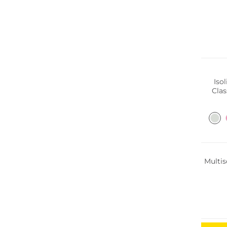
Iso
Nachha
Multis
Nachha