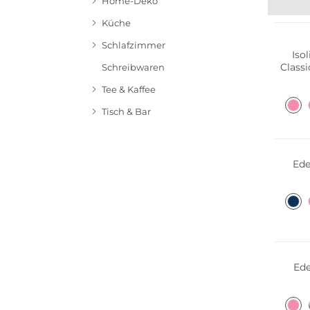
Home-Deko
B
Küche
Schlafzimmer
Iso
Class
Schreibwaren
Tee & Kaffee
Tisch & Bar
Nachha
Ede
Nachha
Ede