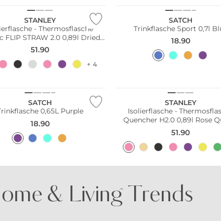
STANLEY
SATCH
lierflasche - Thermosflasche
Trinkflasche Sport 0,7l B
ic FLIP STRAW 2.0 0,89l Dried
18.90
Pine
51.90
+ 4
ltig
SATCH
STANLEY
Trinkflasche 0,65L Purple
Isolierflasche - Thermosfla
Quencher H2.0 0,89l Rose Q
18.90
51.90
ome & Living Trends