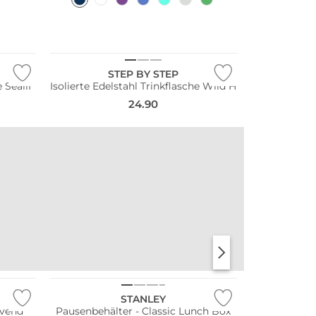
STEP BY STEP
 Sealif
Isolierte Edelstahl Trinkflasche Wild H
24.90
NEU
STANLEY
avend
Pausenbehälter - Classic Lunch Box