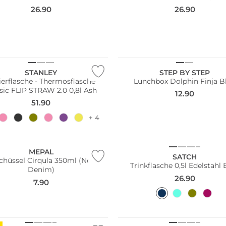
26.90
26.90
STANLEY
STEP BY STEP
lierflasche - Thermosflasche
Lunchbox Dolphin Finja B
Classic FLIP STRAW 2.0 0,8l Ash
12.90
51.90
+ 4
ltig
Nachhaltig
MEPAL
SATCH
chüssel Cirqula 350ml (Nordic
Trinkflasche 0,5l Edelstahl 
Denim)
26.90
7.90
ltig
Nachhaltig