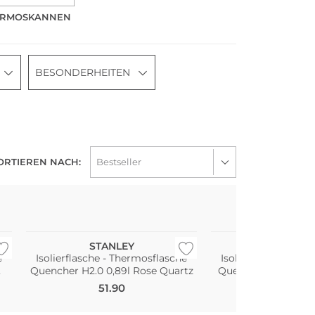
ERMOSKANNEN
BESONDERHEITEN
ORTIEREN NACH:
STANLEY
STANLE
e
Isolierflasche - Thermosflasche
Isolierflasche - Th
Quencher H2.0 0,89l Rose Quartz
Quenche
51.90
40.90