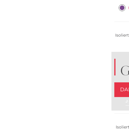
Isolier
G
DA
J
Isolie