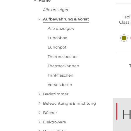
Home
Alle anzeigen
Iso
Aufbewahrung & Vorrat
Class
Alle anzeigen
Lunchbox
Nachha
Lunchpot
Thermosbecher
Thermoskannen
Trinkflaschen
Vorratsdosen
Badezimmer
Beleuchtung & Einrichtung
H
Bücher
Elektroware