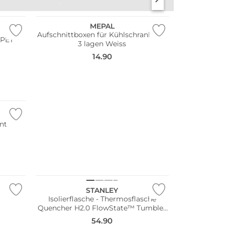
TISCHWÄSCHE
APERITIFGLÄSER
Nachhaltig
MEPAL
Aufschnittboxen für Kühlschrank mit
 PET
3 lagen Weiss
14.90
int
STANLEY
Isolierflasche - Thermosflasche
Quencher H2.0 FlowState™ Tumbler
1,2L Rose Quartz
54.90