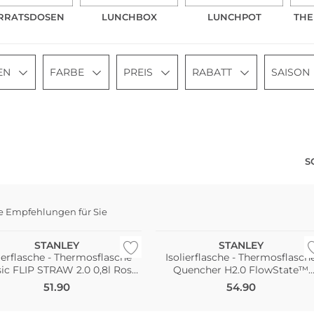
RRATSDOSEN
LUNCHBOX
LUNCHPOT
TH
EN
FARBE
PREIS
RABATT
SAISON
S
e Empfehlungen für Sie
STANLEY
STANLEY
lierflasche - Thermosflasche
Isolierflasche - Thermosflasch
ic FLIP STRAW 2.0 0,8l Rose
Quencher H2.0 FlowState™
Quartz
Tumbler 1,2L Rose Quartz
51.90
54.90
Nachhaltig