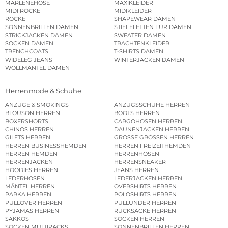
MARLENEHOSE
MAXIKLEIDER
MIDI RÖCKE
MIDIKLEIDER
RÖCKE
SHAPEWEAR DAMEN
SONNENBRILLEN DAMEN
STIEFELETTEN FÜR DAMEN
STRICKJACKEN DAMEN
SWEATER DAMEN
SOCKEN DAMEN
TRACHTENKLEIDER
TRENCHCOATS
T-SHIRTS DAMEN
WIDELEG JEANS
WINTERJACKEN DAMEN
WOLLMÄNTEL DAMEN
Herrenmode & Schuhe
ANZÜGE & SMOKINGS
ANZUGSSCHUHE HERREN
BLOUSON HERREN
BOOTS HERREN
BOXERSHORTS
CARGOHOSEN HERREN
CHINOS HERREN
DAUNENJACKEN HERREN
GILETS HERREN
GROSSE GRÖSSEN HERREN
HERREN BUSINESSHEMDEN
HERREN FREIZEITHEMDEN
HERREN HEMDEN
HERRENHOSEN
HERRENJACKEN
HERRENSNEAKER
HOODIES HERREN
JEANS HERREN
LEDERHOSEN
LEDERJACKEN HERREN
MÄNTEL HERREN
OVERSHIRTS HERREN
PARKA HERREN
POLOSHIRTS HERREN
PULLOVER HERREN
PULLUNDER HERREN
PYJAMAS HERREN
RUCKSÄCKE HERREN
SAKKOS
SOCKEN HERREN
SOCKEN MULTIPACKS
SONNENBRILLEN HERREN