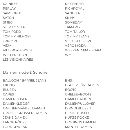
RAINKISS
REISENTHEL
REPLAY
RICHROYAL
SAMSONITE
SANETTA
SATCH
SKINY
SMEG
SOMEDAY
STEP BY STEP
TAMARIS
TOM FORD
TOM TAILOR
TOMMY HILFIGER
TOMMY JEANS
TRIUMPH
VEE COLLECTIVE
VEJA
VERO MODA
VILLEROY & BOCH
WEEKEND MAX MARA
WELLENSTEYN
WMF
LES VISIONNAIRES
Damenmode & Schuhe
BALLOON / BARREL JEANS
BHS
BIKINIS
BLAZER FÜR DAMEN
BLUSEN
BOOTS
CAPES
CHELSEABOOTS
DAMENHOSEN
DAMENJACKEN
DAMENKLEIDER
DAMENPULLOVER
DAUNENMÄNTEL DAMEN
DIRNDLBLUSEN
GROSSE GRÖSSEN DAMEN
HEMDBLUSEN
JEANS DAMEN
KURZE RÖCKE
LANGE RÖCKE
LEGGINGS DAMEN
LOUNGEWEAR
MÄNTEL DAMEN