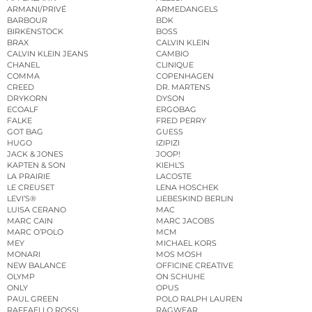
ARMANI/PRIVÉ
ARMEDANGELS
BARBOUR
BDK
BIRKENSTOCK
BOSS
BRAX
CALVIN KLEIN
CALVIN KLEIN JEANS
CAMBIO
CHANEL
CLINIQUE
COMMA
COPENHAGEN
CREED
DR. MARTENS
DRYKORN
DYSON
ECOALF
ERGOBAG
FALKE
FRED PERRY
GOT BAG
GUESS
HUGO
IZIPIZI
JACK & JONES
JOOP!
KAPTEN & SON
KIEHL’S
LA PRAIRIE
LACOSTE
LE CREUSET
LENA HOSCHEK
LEVI’S®
LIEBESKIND BERLIN
LUISA CERANO
MAC
MARC CAIN
MARC JACOBS
MARC O’POLO
MCM
MEY
MICHAEL KORS
MONARI
MOS MOSH
NEW BALANCE
OFFICINE CREATIVE
OLYMP
ON SCHUHE
ONLY
OPUS
PAUL GREEN
POLO RALPH LAUREN
RAFFAELLO ROSSI
RAGWEAR