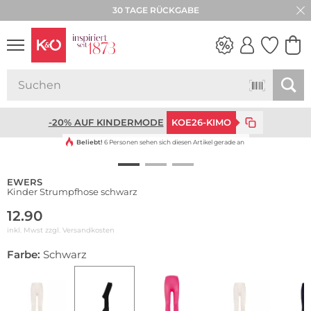
30 TAGE RÜCKGABE
WEDDING
VIBES
-20% AUF KINDERMODE
KOE26-KIMO
Beliebt!
6 Personen sehen sich diesen Artikel gerade an
EWERS
Kinder Strumpfhose schwarz
12.90
inkl. Mwst zzgl.
Versandkosten
Farbe:
Schwarz