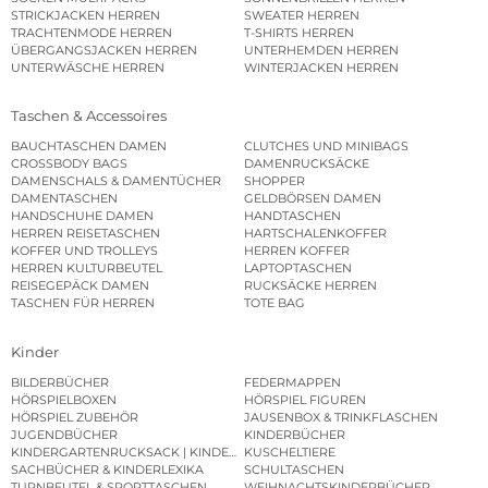
STRICKJACKEN HERREN
SWEATER HERREN
TRACHTENMODE HERREN
T-SHIRTS HERREN
ÜBERGANGSJACKEN HERREN
UNTERHEMDEN HERREN
UNTERWÄSCHE HERREN
WINTERJACKEN HERREN
Taschen & Accessoires
BAUCHTASCHEN DAMEN
CLUTCHES UND MINIBAGS
CROSSBODY BAGS
DAMENRUCKSÄCKE
DAMENSCHALS & DAMENTÜCHER
SHOPPER
DAMENTASCHEN
GELDBÖRSEN DAMEN
HANDSCHUHE DAMEN
HANDTASCHEN
HERREN REISETASCHEN
HARTSCHALENKOFFER
KOFFER UND TROLLEYS
HERREN KOFFER
HERREN KULTURBEUTEL
LAPTOPTASCHEN
REISEGEPÄCK DAMEN
RUCKSÄCKE HERREN
TASCHEN FÜR HERREN
TOTE BAG
Kinder
BILDERBÜCHER
FEDERMAPPEN
HÖRSPIELBOXEN
HÖRSPIEL FIGUREN
HÖRSPIEL ZUBEHÖR
JAUSENBOX & TRINKFLASCHEN
JUGENDBÜCHER
KINDERBÜCHER
KINDERGARTENRUCKSACK | KINDERGARTENBEUTEL
KUSCHELTIERE
SACHBÜCHER & KINDERLEXIKA
SCHULTASCHEN
TURNBEUTEL & SPORTTASCHEN
WEIHNACHTSKINDERBÜCHER