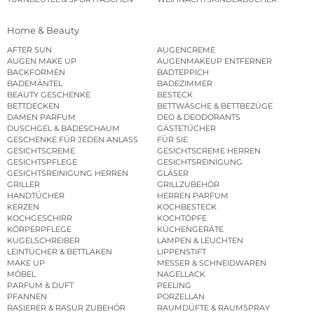
Home & Beauty
AFTER SUN
AUGENCREME
AUGEN MAKE UP
AUGENMAKEUP ENTFERNER
BACKFORMEN
BADTEPPICH
BADEMÄNTEL
BADEZIMMER
BEAUTY GESCHENKE
BESTECK
BETTDECKEN
BETTWÄSCHE & BETTBEZÜGE
DAMEN PARFUM
DEO & DEODORANTS
DUSCHGEL & BADESCHAUM
GÄSTETÜCHER
GESCHENKE FÜR JEDEN ANLASS
FÜR SIE
GESICHTSCREME
GESICHTSCREME HERREN
GESICHTSPFLEGE
GESICHTSREINIGUNG
GESICHTSREINIGUNG HERREN
GLÄSER
GRILLER
GRILLZUBEHÖR
HANDTÜCHER
HERREN PARFUM
KERZEN
KOCHBESTECK
KOCHGESCHIRR
KOCHTÖPFE
KÖRPERPFLEGE
KÜCHENGERÄTE
KUGELSCHREIBER
LAMPEN & LEUCHTEN
LEINTÜCHER & BETTLAKEN
LIPPENSTIFT
MAKE UP
MESSER & SCHNEIDWAREN
MÖBEL
NAGELLACK
PARFUM & DUFT
PEELING
PFANNEN
PORZELLAN
RASIERER & RASUR ZUBEHÖR
RAUMDÜFTE & RAUMSPRAY