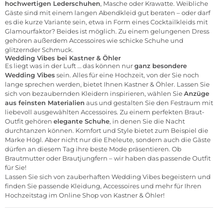
hochwertigen Lederschuhen
, Masche oder Krawatte. Weibliche
Gäste sind mit einem langen
Abendkleid
gut beraten – oder darf
es die kurze Variante sein, etwa in Form eines Cocktailkleids mit
Glamourfaktor? Beides ist möglich. Zu einem gelungenen Dress
gehören außerdem Accessoires wie schicke Schuhe und
glitzernder Schmuck.
Wedding Vibes bei Kastner & Öhler
Es liegt was in der Luft … das können nur
ganz besondere
Wedding Vibes
sein. Alles für eine Hochzeit, von der Sie noch
lange sprechen werden, bietet Ihnen Kastner & Öhler. Lassen Sie
sich von bezaubernden Kleidern inspirieren, wählen Sie
Anzüge
aus feinsten Materialien
aus und gestalten Sie den Festraum mit
liebevoll ausgewählten Accessoires. Zu einem perfekten Braut-
Outfit gehören
elegante Schuhe
, in denen Sie die Nacht
durchtanzen können. Komfort und Style bietet zum Beispiel die
Marke
Högl
. Aber nicht nur die Eheleute, sondern auch die Gäste
dürfen an diesem Tag ihre beste
Mode
präsentieren. Ob
Brautmutter oder
Brautjungfern
– wir haben das passende Outfit
für Sie!
Lassen Sie sich von zauberhaften Wedding Vibes begeistern und
finden Sie passende Kleidung,
Accessoires
und mehr für Ihren
Hochzeitstag im
Online Shop von Kastner & Öhler!