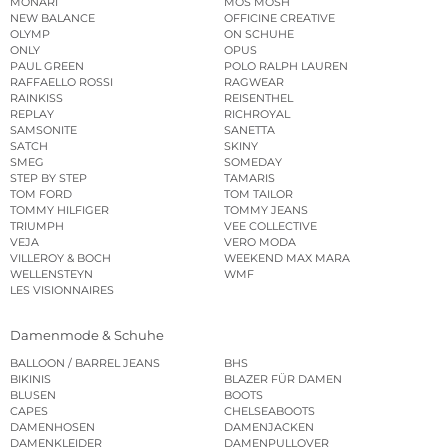
MONARI
MOS MOSH
NEW BALANCE
OFFICINE CREATIVE
OLYMP
ON SCHUHE
ONLY
OPUS
PAUL GREEN
POLO RALPH LAUREN
RAFFAELLO ROSSI
RAGWEAR
RAINKISS
REISENTHEL
REPLAY
RICHROYAL
SAMSONITE
SANETTA
SATCH
SKINY
SMEG
SOMEDAY
STEP BY STEP
TAMARIS
TOM FORD
TOM TAILOR
TOMMY HILFIGER
TOMMY JEANS
TRIUMPH
VEE COLLECTIVE
VEJA
VERO MODA
VILLEROY & BOCH
WEEKEND MAX MARA
WELLENSTEYN
WMF
LES VISIONNAIRES
Damenmode & Schuhe
BALLOON / BARREL JEANS
BHS
BIKINIS
BLAZER FÜR DAMEN
BLUSEN
BOOTS
CAPES
CHELSEABOOTS
DAMENHOSEN
DAMENJACKEN
DAMENKLEIDER
DAMENPULLOVER