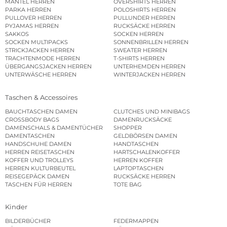
MÄNTEL HERREN
OVERSHIRTS HERREN
PARKA HERREN
POLOSHIRTS HERREN
PULLOVER HERREN
PULLUNDER HERREN
PYJAMAS HERREN
RUCKSÄCKE HERREN
SAKKOS
SOCKEN HERREN
SOCKEN MULTIPACKS
SONNENBRILLEN HERREN
STRICKJACKEN HERREN
SWEATER HERREN
TRACHTENMODE HERREN
T-SHIRTS HERREN
ÜBERGANGSJACKEN HERREN
UNTERHEMDEN HERREN
UNTERWÄSCHE HERREN
WINTERJACKEN HERREN
Taschen & Accessoires
BAUCHTASCHEN DAMEN
CLUTCHES UND MINIBAGS
CROSSBODY BAGS
DAMENRUCKSÄCKE
DAMENSCHALS & DAMENTÜCHER
SHOPPER
DAMENTASCHEN
GELDBÖRSEN DAMEN
HANDSCHUHE DAMEN
HANDTASCHEN
HERREN REISETASCHEN
HARTSCHALENKOFFER
KOFFER UND TROLLEYS
HERREN KOFFER
HERREN KULTURBEUTEL
LAPTOPTASCHEN
REISEGEPÄCK DAMEN
RUCKSÄCKE HERREN
TASCHEN FÜR HERREN
TOTE BAG
Kinder
BILDERBÜCHER
FEDERMAPPEN