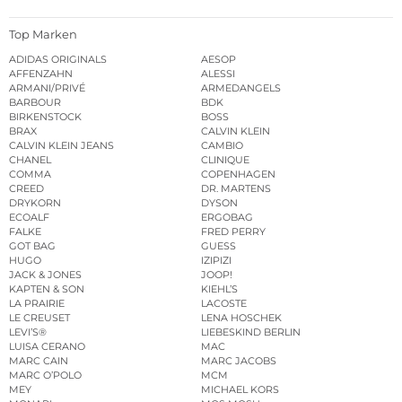
Top Marken
ADIDAS ORIGINALS
AESOP
AFFENZAHN
ALESSI
ARMANI/PRIVÉ
ARMEDANGELS
BARBOUR
BDK
BIRKENSTOCK
BOSS
BRAX
CALVIN KLEIN
CALVIN KLEIN JEANS
CAMBIO
CHANEL
CLINIQUE
COMMA
COPENHAGEN
CREED
DR. MARTENS
DRYKORN
DYSON
ECOALF
ERGOBAG
FALKE
FRED PERRY
GOT BAG
GUESS
HUGO
IZIPIZI
JACK & JONES
JOOP!
KAPTEN & SON
KIEHL’S
LA PRAIRIE
LACOSTE
LE CREUSET
LENA HOSCHEK
LEVI’S®
LIEBESKIND BERLIN
LUISA CERANO
MAC
MARC CAIN
MARC JACOBS
MARC O’POLO
MCM
MEY
MICHAEL KORS