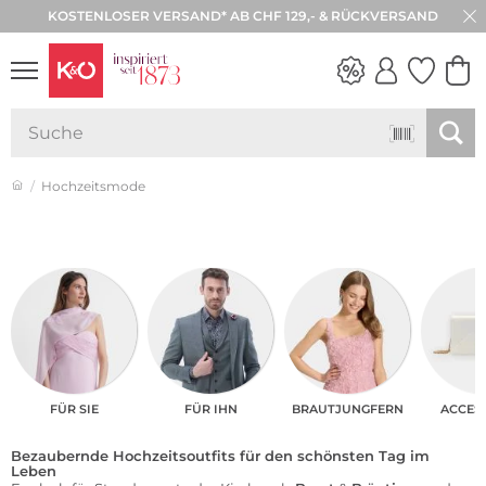
KOSTENLOSER VERSAND* AB CHF 129,- & RÜCKVERSAND
30 TAGE RÜCKGABE
NEW IN
WEDDING
VIBES
Hochzeitsmode
FÜR SIE
FÜR IHN
BRAUTJUNGFERN
ACCES
Bezaubernde Hochzeitsoutfits für den schönsten Tag im
Leben