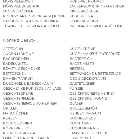
HÖRSPIELBOXEN
HÖRSPIEL FIGUREN
HÖRSPIEL ZUBEHÖR
JAUSENBOX & TRINKFLASCHEN
JUGENDBÜCHER
KINDERBÜCHER
KINDERGARTENRUCKSACK | KINDERGARTENBEUTEL
KUSCHELTIERE
SACHBÜCHER & KINDERLEXIKA
SCHULTASCHEN
TURNBEUTEL & SPORTTASCHEN
WEIHNACHTSKINDERBÜCHER
Home & Beauty
AFTER SUN
AUGENCREME
AUGEN MAKE UP
AUGENMAKEUP ENTFERNER
BACKFORMEN
BADTEPPICH
BADEMÄNTEL
BADEZIMMER
BEAUTY GESCHENKE
BESTECK
BETTDECKEN
BETTWÄSCHE & BETTBEZÜGE
DAMEN PARFUM
DEO & DEODORANTS
DUSCHGEL & BADESCHAUM
GÄSTETÜCHER
GESCHENKE FÜR JEDEN ANLASS
FÜR SIE
GESICHTSCREME
GESICHTSCREME HERREN
GESICHTSPFLEGE
GESICHTSREINIGUNG
GESICHTSREINIGUNG HERREN
GLÄSER
GRILLER
GRILLZUBEHÖR
HANDTÜCHER
HERREN PARFUM
KERZEN
KOCHBESTECK
KOCHGESCHIRR
KOCHTÖPFE
KÖRPERPFLEGE
KÜCHENGERÄTE
KUGELSCHREIBER
LAMPEN & LEUCHTEN
LEINTÜCHER & BETTLAKEN
LIPPENSTIFT