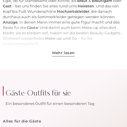
Egal, ob für Standesamt oder Kirche, als
Braut
&
Bräutigam
oder
Gast
– bei uns finden Sie alles rund ums
Heiraten
. Und das von
Kopf bis Fuß. Wunderschöne
Hochzeitskleider
, die danach
durchaus auch als Sommerkleider getragen werden können.
Anzüge
, in denen Mann immer eine gute Figur macht und das
Beste für die
Gäste
! Und damit auch beim Make-up alles dort
bleibt, wo es bleiben soll, haben wir die besten Beauty-Gadgets –
Stichwort wasserfestes
Make-up und Co
. – für Sie
zusammengestellt.
Mehr lesen
Gäste-Outfits für sie
Ein besonderes Outfit für einen besonderen Tag
Alles für die Gäste