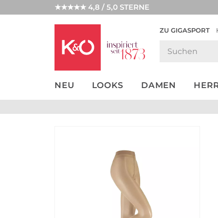
★★★★★ 4,8 / 5,0 STERNE
ZU GIGASPORT
GET THE
NEW IN
WEDDING
LOOK
VIBES
NEU
LOOKS
DAMEN
HER