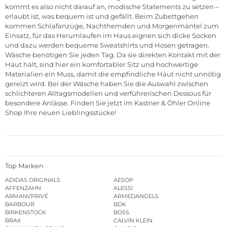
kommt es also nicht darauf an, modische Statements zu setzen –
erlaubt ist, was bequem ist und gefällt. Beim Zubettgehen
kommen Schlafanzüge, Nachthemden und Morgenmäntel zum
Einsatz, für das Herumlaufen im Haus eignen sich dicke Socken
und dazu werden bequeme Sweatshirts und Hosen getragen.
Wäsche benötigen Sie jeden Tag. Da sie direkten Kontakt mit der
Haut hält, sind hier ein komfortabler Sitz und hochwertige
Materialien ein Muss, damit die empfindliche Haut nicht unnötig
gereizt wird. Bei der
Wäsche
haben Sie die Auswahl zwischen
schlichteren Alltagsmodellen und verführerischen Dessous für
besondere Anlässe. Finden Sie jetzt im Kastner & Öhler
Online
Shop
Ihre neuen Lieblingsstücke!
Top Marken
ADIDAS ORIGINALS
AESOP
AFFENZAHN
ALESSI
ARMANI/PRIVÉ
ARMEDANGELS
BARBOUR
BDK
BIRKENSTOCK
BOSS
BRAX
CALVIN KLEIN