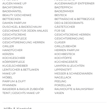
AUGEN MAKE UP
AUGENMAKEUP ENTFERNER
BACKFORMEN
BADTEPPICH
BADEMÄNTEL
BADEZIMMER
BEAUTY GESCHENKE
BESTECK
BETTDECKEN
BETTWÄSCHE & BETTBEZÜGE
DAMEN PARFUM
DEO & DEODORANTS
DUSCHGEL & BADESCHAUM
GÄSTETÜCHER
GESCHENKE FÜR JEDEN ANLASS
FÜR SIE
GESICHTSCREME
GESICHTSCREME HERREN
GESICHTSPFLEGE
GESICHTSREINIGUNG
GESICHTSREINIGUNG HERREN
GLÄSER
GRILLER
GRILLZUBEHÖR
HANDTÜCHER
HERREN PARFUM
KERZEN
KOCHBESTECK
KOCHGESCHIRR
KOCHTÖPFE
KÖRPERPFLEGE
KÜCHENGERÄTE
KUGELSCHREIBER
LAMPEN & LEUCHTEN
LEINTÜCHER & BETTLAKEN
LIPPENSTIFT
MAKE UP
MESSER & SCHNEIDWAREN
MÖBEL
NAGELLACK
PARFUM & DUFT
PEELING
PFANNEN
PORZELLAN
RASIERER & RASUR ZUBEHÖR
RAUMDÜFTE & RAUMSPRAY
TEINT | GESICHTS MAKE UP
VASEN
Hilfe & Kontakt