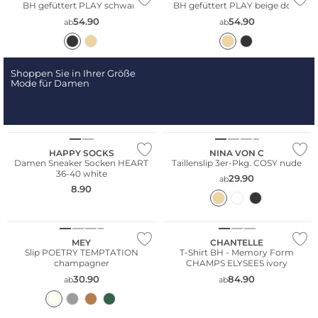
BH gefüttert PLAY schwarz
BH gefüttert PLAY beige dore
54.90
54.90
ab
ab
Shoppen Sie in Ihrer Größe
Mode für Damen
Große Größen
Multi Pack
HAPPY SOCKS
NINA VON C
Damen Sneaker Socken HEART
Taillenslip 3er-Pkg. COSY nude
36-40 white
29.90
ab
8.90
Große Größen
MEY
CHANTELLE
Slip POETRY TEMPTATION
T-Shirt BH - Memory Form
champagner
CHAMPS ELYSEES ivory
30.90
84.90
ab
ab
Große Größen
NEU