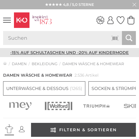
KOSTENLOSER VERSAND* AB CHF 129,- & RÜCKVERSAND
★★★★★ 4,8 / 5,0 STERNE
NEW IN
WEDDING
VIBES
-15% AUF SCHULTASCHEN UND -20% AUF KINDERMODE
DAMEN
BEKLEIDUNG
DAMEN WÄSCHE & HOMEWEAR
DAMEN WÄSCHE & HOMEWEAR
2.536 Artikel
UNTERWÄSCHE & DESSOUS
(1265)
SOCKEN & STRÜMPF
FILTERN & SORTIEREN