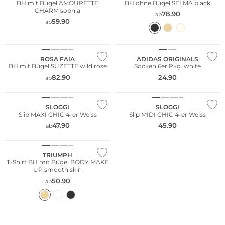
BH mit Bügel AMOURETTE
BH ohne Bügel SELMA black
CHARM sophia
78.90
ab
59.90
ab
Große Größen
Multi Pack
ROSA FAIA
ADIDAS ORIGINALS
BH mit Bügel SUZETTE wild rose
Socken 6er Pkg. white
Große Größen
82.90
24.90
ab
Multi Pack
Multi Pack
SLOGGI
SLOGGI
Slip MAXI CHIC 4-er Weiss
Slip MIDI CHIC 4-er Weiss
47.90
45.90
ab
TRIUMPH
T-Shirt BH mit Bügel BODY MAKE
UP smooth skin
50.90
ab