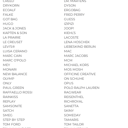
CREED
DR. MARTENS
DRYKORN
DYSON
ECOALF
ERGOBAG
FALKE
FRED PERRY
GOT BAG
GUESS
HUGO
IZIPIZI
JACK & JONES
JOOP!
KAPTEN & SON
KIEHL’S
LA PRAIRIE
LACOSTE
LE CREUSET
LENA HOSCHEK
LEVI’S®
LIEBESKIND BERLIN
LUISA CERANO
MAC
MARC CAIN
MARC JACOBS
MARC O’POLO
MCM
MEY
MICHAEL KORS
MONARI
MOS MOSH
NEW BALANCE
OFFICINE CREATIVE
OLYMP
ON SCHUHE
ONLY
OPUS
PAUL GREEN
POLO RALPH LAUREN
RAFFAELLO ROSSI
RAGWEAR
RAINKISS
REISENTHEL
REPLAY
RICHROYAL
SAMSONITE
SANETTA
SATCH
SKINY
SMEG
SOMEDAY
STEP BY STEP
TAMARIS
TOM FORD
TOM TAILOR