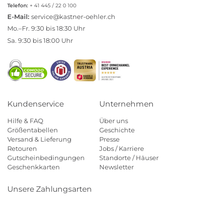
Telefon:
+ 41 445 / 22 0 100
E-Mail:
service@kastner-oehler.ch
Mo.–Fr. 9:30 bis 18:30 Uhr
Sa. 9:30 bis 18:00 Uhr
Kundenservice
Unternehmen
Hilfe & FAQ
Über uns
Größentabellen
Geschichte
Versand & Lieferung
Presse
Retouren
Jobs / Karriere
Gutscheinbedingungen
Standorte / Häuser
Geschenkkarten
Newsletter
Unsere Zahlungsarten
Klarna
Mastercard
Visa
Diners
Applepay
Paypal