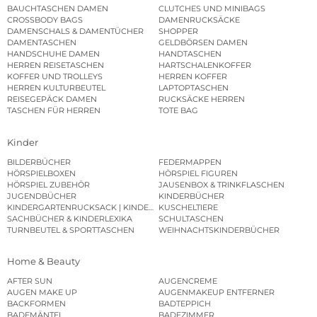
BAUCHTASCHEN DAMEN
CLUTCHES UND MINIBAGS
CROSSBODY BAGS
DAMENRUCKSÄCKE
DAMENSCHALS & DAMENTÜCHER
SHOPPER
DAMENTASCHEN
GELDBÖRSEN DAMEN
HANDSCHUHE DAMEN
HANDTASCHEN
HERREN REISETASCHEN
HARTSCHALENKOFFER
KOFFER UND TROLLEYS
HERREN KOFFER
HERREN KULTURBEUTEL
LAPTOPTASCHEN
REISEGEPÄCK DAMEN
RUCKSÄCKE HERREN
TASCHEN FÜR HERREN
TOTE BAG
Kinder
BILDERBÜCHER
FEDERMAPPEN
HÖRSPIELBOXEN
HÖRSPIEL FIGUREN
HÖRSPIEL ZUBEHÖR
JAUSENBOX & TRINKFLASCHEN
JUGENDBÜCHER
KINDERBÜCHER
KINDERGARTENRUCKSACK | KINDERGARTENBEUTEL
KUSCHELTIERE
SACHBÜCHER & KINDERLEXIKA
SCHULTASCHEN
TURNBEUTEL & SPORTTASCHEN
WEIHNACHTSKINDERBÜCHER
Home & Beauty
AFTER SUN
AUGENCREME
AUGEN MAKE UP
AUGENMAKEUP ENTFERNER
BACKFORMEN
BADTEPPICH
BADEMÄNTEL
BADEZIMMER