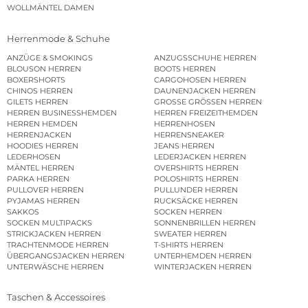
WOLLMÄNTEL DAMEN
Herrenmode & Schuhe
ANZÜGE & SMOKINGS
ANZUGSSCHUHE HERREN
BLOUSON HERREN
BOOTS HERREN
BOXERSHORTS
CARGOHOSEN HERREN
CHINOS HERREN
DAUNENJACKEN HERREN
GILETS HERREN
GROSSE GRÖSSEN HERREN
HERREN BUSINESSHEMDEN
HERREN FREIZEITHEMDEN
HERREN HEMDEN
HERRENHOSEN
HERRENJACKEN
HERRENSNEAKER
HOODIES HERREN
JEANS HERREN
LEDERHOSEN
LEDERJACKEN HERREN
MÄNTEL HERREN
OVERSHIRTS HERREN
PARKA HERREN
POLOSHIRTS HERREN
PULLOVER HERREN
PULLUNDER HERREN
PYJAMAS HERREN
RUCKSÄCKE HERREN
SAKKOS
SOCKEN HERREN
SOCKEN MULTIPACKS
SONNENBRILLEN HERREN
STRICKJACKEN HERREN
SWEATER HERREN
TRACHTENMODE HERREN
T-SHIRTS HERREN
ÜBERGANGSJACKEN HERREN
UNTERHEMDEN HERREN
UNTERWÄSCHE HERREN
WINTERJACKEN HERREN
Taschen & Accessoires