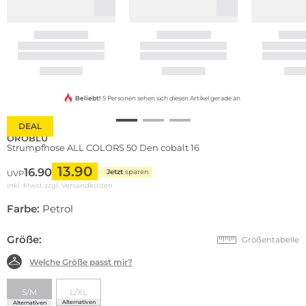
Beliebt!
5 Personen sehen sich diesen Artikel gerade an
DEAL
OROBLU
Strumpfhose ALL COLORS 50 Den cobalt 16
13.90
16.90
Jetzt
sparen
UVP
inkl. Mwst zzgl.
Versandkosten
Farbe:
Petrol
Größe:
Größentabelle
Welche Größe passt mir?
S/M
L/XL
Alternativen
Alternativen