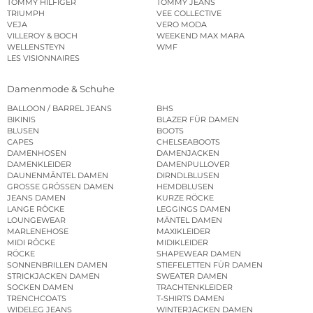
TOMMY HILFIGER
TOMMY JEANS
TRIUMPH
VEE COLLECTIVE
VEJA
VERO MODA
VILLEROY & BOCH
WEEKEND MAX MARA
WELLENSTEYN
WMF
LES VISIONNAIRES
Damenmode & Schuhe
BALLOON / BARREL JEANS
BHS
BIKINIS
BLAZER FÜR DAMEN
BLUSEN
BOOTS
CAPES
CHELSEABOOTS
DAMENHOSEN
DAMENJACKEN
DAMENKLEIDER
DAMENPULLOVER
DAUNENMÄNTEL DAMEN
DIRNDLBLUSEN
GROSSE GRÖSSEN DAMEN
HEMDBLUSEN
JEANS DAMEN
KURZE RÖCKE
LANGE RÖCKE
LEGGINGS DAMEN
LOUNGEWEAR
MÄNTEL DAMEN
MARLENEHOSE
MAXIKLEIDER
MIDI RÖCKE
MIDIKLEIDER
RÖCKE
SHAPEWEAR DAMEN
SONNENBRILLEN DAMEN
STIEFELETTEN FÜR DAMEN
STRICKJACKEN DAMEN
SWEATER DAMEN
SOCKEN DAMEN
TRACHTENKLEIDER
TRENCHCOATS
T-SHIRTS DAMEN
WIDELEG JEANS
WINTERJACKEN DAMEN