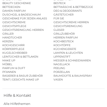
BEAUTY GESCHENKE
BESTECK
BETTDECKEN
BETTWÄSCHE & BETTBEZÜGE
DAMEN PARFUM
DEO & DEODORANTS
DUSCHGEL & BADESCHAUM
GÄSTETÜCHER
GESCHENKE FÜR JEDEN ANLASS
FÜR SIE
GESICHTSCREME
GESICHTSCREME HERREN
GESICHTSPFLEGE
GESICHTSREINIGUNG
GESICHTSREINIGUNG HERREN
GLÄSER
GRILLER
GRILLZUBEHÖR
HANDTÜCHER
HERREN PARFUM
KERZEN
KOCHBESTECK
KOCHGESCHIRR
KOCHTÖPFE
KÖRPERPFLEGE
KÜCHENGERÄTE
KUGELSCHREIBER
LAMPEN & LEUCHTEN
LEINTÜCHER & BETTLAKEN
LIPPENSTIFT
MAKE UP
MESSER & SCHNEIDWAREN
MÖBEL
NAGELLACK
PARFUM & DUFT
PEELING
PFANNEN
PORZELLAN
RASIERER & RASUR ZUBEHÖR
RAUMDÜFTE & RAUMSPRAY
TEINT | GESICHTS MAKE UP
VASEN
Hilfe & Kontakt
Alle Hilfethemen