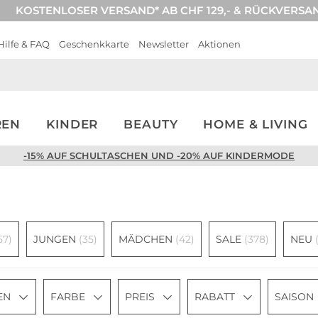
KOSTENLOSER VERSAND* AB CHF 129,- & RÜCKVERSA
Hilfe & FAQ
Geschenkkarte
Newsletter
Aktionen
REN
KINDER
BEAUTY
HOME & LIVING
-15% AUF SCHULTASCHEN UND -20% AUF KINDERMODE
57)
JUNGEN
(35)
MÄDCHEN
(42)
SALE
(378)
NEU
EN
FARBE
PREIS
RABATT
SAISON