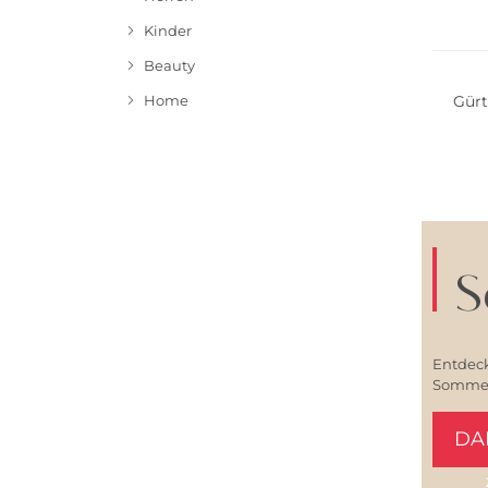
NEU
Kinder
Beauty
Gür
Home
S
Entdeck
Sommerl
DA