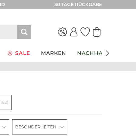
ND
30 TAGE RÜCKGABE
SALE
MARKEN
NACHHALTIGKEIT
(162)
BESONDERHEITEN