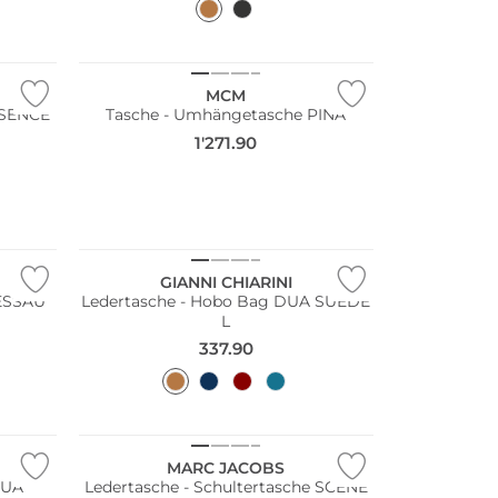
NEU
MCM
SSENCE
Tasche - Umhängetasche PINA
1'271.90
GIANNI CHIARINI
DESSAU
Ledertasche - Hobo Bag DUA SUEDE
L
337.90
MARC JACOBS
DUA
Ledertasche - Schultertasche SCENE