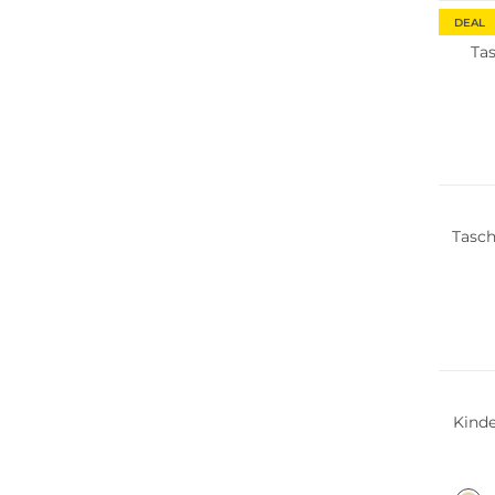
DEAL
Ta
Tasch
Nachha
Kind