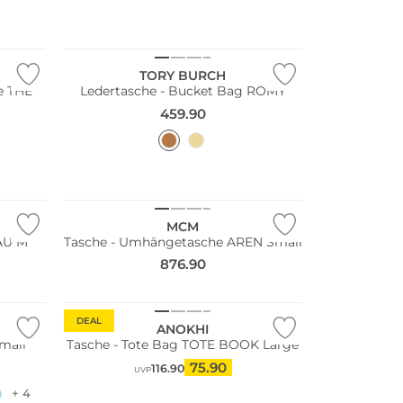
NEU
TORY BURCH
e THE
Ledertasche - Bucket Bag ROMY
459.90
MCM
AU M
Tasche - Umhängetasche AREN Small
876.90
DEAL
ANOKHI
mall
Tasche - Tote Bag TOTE BOOK Large
75.90
116.90
UVP
+ 4