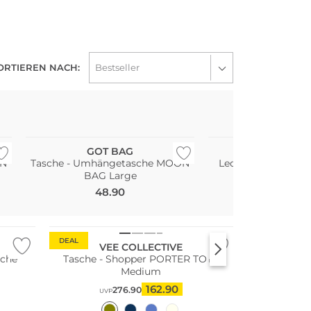
ORTIEREN NACH:
Nachhaltig
WE ♡ AUSTRIA
GOT BAG
INA KEN
ON
Tasche - Umhängetasche MOON
Ledertasche - Um
BAG Large
ORNAMENT E
48.90
188.90
Bestseller
Nachhaltig
DEAL
VEE COLLECTIVE
sche
Tasche - Shopper PORTER TOTE
Medium
162.90
276.90
UVP