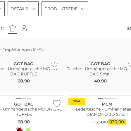
DETAILS
PRODUKTSERIE
T:
S
e Empfehlungen für Sie
haltig
Nachhaltig
GOT BAG
GOT BAG
he - Umhängetasche MOON
Tasche - Umhängetasche MO
BAG RUFFLE
BAG Small
68.90
40.90
ltig
DEAL
GOT BAG
MCM
e - Umhängetasche MOON BAG
Ledertasche - Umhängeta
RUFFLE
DIAMOND 3D Small
68.90
933.90
1'231.90
UVP