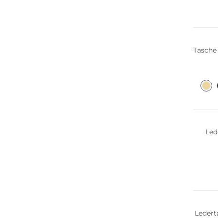
Nachha
Tasch
WE ♡ 
Led
Bestsel
Ledertasc