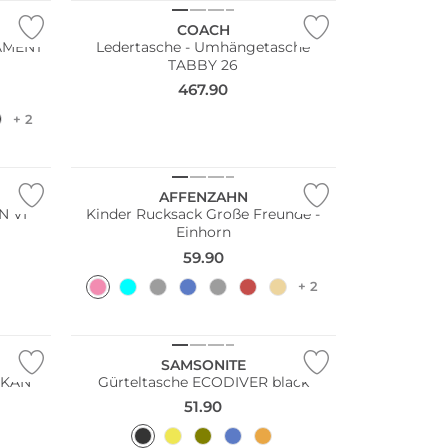
COACH
Ledertasche - Umhängetasche
TABBY 26
467.90
+ 2
Nachhaltig
AFFENZAHN
N VI
Kinder Rucksack Große Freunde -
Einhorn
59.90
+ 2
Nachhaltig
SAMSONITE
SKAN
Gürteltasche ECODIVER black
51.90