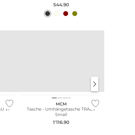
544.90
MCM
AU VI
Tasche - Umhängetasche TRACY
Small
1'116.90