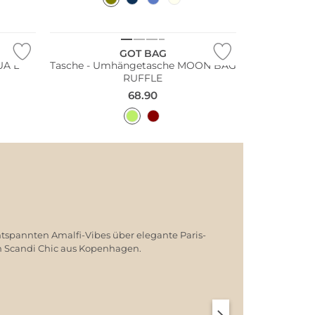
Nachhaltig
GOT BAG
UA L
Tasche - Umhängetasche MOON BAG
RUFFLE
68.90
ntspannten Amalfi-Vibes über elegante Paris-
em Scandi Chic aus Kopenhagen.