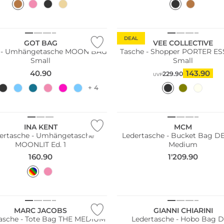
ltig
Nachhaltig
DEAL
GOT BAG
VEE COLLECTIVE
e - Umhängetasche MOON BAG
Tasche - Shopper PORTER E
Small
Small
40.90
143.90
229.90
UVP
+ 4
AUSTRIA
INA KENT
MCM
ertasche - Umhängetasche
Ledertasche - Bucket Bag 
MOONLIT Ed. 1
Medium
160.90
1'209.90
ler
MARC JACOBS
GIANNI CHIARINI
he - Tote Bag THE MEDIUM
Ledertasche - Hobo Bag 