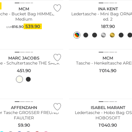
MCM
INA KENT
sche - Bucket Bag HIMMEL
Ledertasche - Mini Bag ORNAMENT
Medium
ed. 2
539.90
187.90
816.90
UVP
MARC JACOBS
MCM
e - Schultertasche THE SACK
Tasche - Henkeltasche ARE
451.90
1'014.90
ltig
NEU
AFFENZAHN
ISABEL MARANT
er Tasche GROSSER FREUND
Ledertasche - Hobo Bag O
FAULTIER
HOBOSOFT
59.90
1'040.90