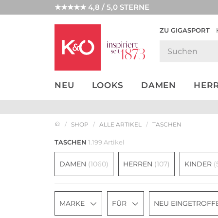
★★★★★ 4,8 / 5,0 STERNE
ZU GIGASPORT
GET THE
NEW IN
WEDDING
LOOK
VIBES
NEU
LOOKS
DAMEN
HER
SHOP
ALLE ARTIKEL
TASCHEN
TASCHEN
1.199 Artikel
DAMEN
(1060)
HERREN
(107)
KINDER
(
MARKE
FÜR
NEU EINGETROFF