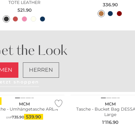
TOTE LEATHER
336.90
521.90
et the Look
MEN
HERREN
etzt shoppen
MCM
MCM
che - Umhängetasche AREN
Tasche - Bucket Bag DESS
Large
539.90
735.90
UVP
Fashion Tipp
1'116.90
WE ♡ AUSTRIA