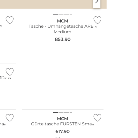
SANTORINI SOFT
PARIS CHIC
MCM
Y
Tasche - Umhängetasche AREN
Medium
853.90
AMDEN
MCM
all
Gürteltasche FURSTEN Small
617.90