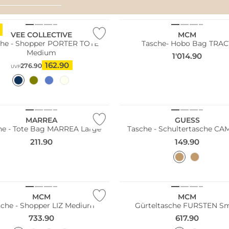
AMALFI VIBES
ltig
VEE COLLECTIVE
MCM
che - Shopper PORTER TOTE
Tasche- Hobo Bag TRAC
Medium
1'014.90
162.90
276.90
UVP
MARREA
GUESS
he - Tote Bag MARREA Large
Tasche - Schultertasche C
211.90
149.90
MCM
MCM
sche - Shopper LIZ Medium
Gürteltasche FURSTEN Sm
733.90
617.90