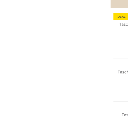
Nachha
DEAL
Tas
Tasc
Ta