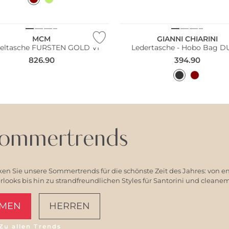
MCM
GIANNI CHIARINI
teltasche FURSTEN GOLD VI
Ledertasche - Hobo Bag D
826.90
394.90
ommertrends
en Sie unsere Sommertrends für die schönste Zeit des Jahres: von e
ooks bis hin zu strandfreundlichen Styles für Santorini und clean
MEN
HERREN
Zu allen Trends