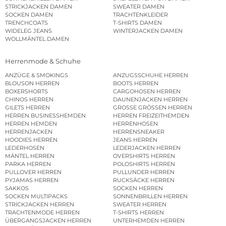
STRICKJACKEN DAMEN
SWEATER DAMEN
SOCKEN DAMEN
TRACHTENKLEIDER
TRENCHCOATS
T-SHIRTS DAMEN
WIDELEG JEANS
WINTERJACKEN DAMEN
WOLLMÄNTEL DAMEN
Herrenmode & Schuhe
ANZÜGE & SMOKINGS
ANZUGSSCHUHE HERREN
BLOUSON HERREN
BOOTS HERREN
BOXERSHORTS
CARGOHOSEN HERREN
CHINOS HERREN
DAUNENJACKEN HERREN
GILETS HERREN
GROSSE GRÖSSEN HERREN
HERREN BUSINESSHEMDEN
HERREN FREIZEITHEMDEN
HERREN HEMDEN
HERRENHOSEN
HERRENJACKEN
HERRENSNEAKER
HOODIES HERREN
JEANS HERREN
LEDERHOSEN
LEDERJACKEN HERREN
MÄNTEL HERREN
OVERSHIRTS HERREN
PARKA HERREN
POLOSHIRTS HERREN
PULLOVER HERREN
PULLUNDER HERREN
PYJAMAS HERREN
RUCKSÄCKE HERREN
SAKKOS
SOCKEN HERREN
SOCKEN MULTIPACKS
SONNENBRILLEN HERREN
STRICKJACKEN HERREN
SWEATER HERREN
TRACHTENMODE HERREN
T-SHIRTS HERREN
ÜBERGANGSJACKEN HERREN
UNTERHEMDEN HERREN