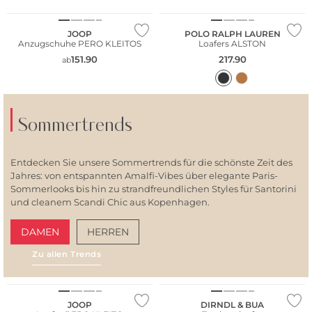
JOOP
POLO RALPH LAUREN
Anzugschuhe PERO KLEITOS
Loafers ALSTON
151.90
217.90
ab
Sommertrends
Entdecken Sie unsere Sommertrends für die schönste Zeit des
Jahres: von entspannten Amalfi-Vibes über elegante Paris-
Sommerlooks bis hin zu strandfreundlichen Styles für Santorini
und cleanem Scandi Chic aus Kopenhagen.
DAMEN
HERREN
Zu allen Trends
AMALFI VIBES
SAN
JOOP
DIRNDL & BUA