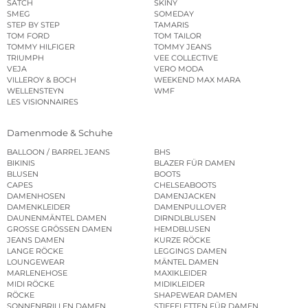
SATCH
SKINY
SMEG
SOMEDAY
STEP BY STEP
TAMARIS
TOM FORD
TOM TAILOR
TOMMY HILFIGER
TOMMY JEANS
TRIUMPH
VEE COLLECTIVE
VEJA
VERO MODA
VILLEROY & BOCH
WEEKEND MAX MARA
WELLENSTEYN
WMF
LES VISIONNAIRES
Damenmode & Schuhe
BALLOON / BARREL JEANS
BHS
BIKINIS
BLAZER FÜR DAMEN
BLUSEN
BOOTS
CAPES
CHELSEABOOTS
DAMENHOSEN
DAMENJACKEN
DAMENKLEIDER
DAMENPULLOVER
DAUNENMÄNTEL DAMEN
DIRNDLBLUSEN
GROSSE GRÖSSEN DAMEN
HEMDBLUSEN
JEANS DAMEN
KURZE RÖCKE
LANGE RÖCKE
LEGGINGS DAMEN
LOUNGEWEAR
MÄNTEL DAMEN
MARLENEHOSE
MAXIKLEIDER
MIDI RÖCKE
MIDIKLEIDER
RÖCKE
SHAPEWEAR DAMEN
SONNENBRILLEN DAMEN
STIEFELETTEN FÜR DAMEN