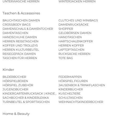
UNTERWÄSCHE HERREN
WINTERJACKEN HERREN
Taschen & Accessoires
BAUCHTASCHEN DAMEN
CLUTCHES UND MINIBAGS
CROSSBODY BAGS
DAMENRUCKSÄCKE
DAMENSCHALS & DAMENTÜCHER
SHOPPER
DAMENTASCHEN
GELDBÖRSEN DAMEN
HANDSCHUHE DAMEN
HANDTASCHEN
HERREN REISETASCHEN
HARTSCHALENKOFFER
KOFFER UND TROLLEYS
HERREN KOFFER
HERREN KULTURBEUTEL
LAPTOPTASCHEN
REISEGEPÄCK DAMEN
RUCKSÄCKE HERREN
TASCHEN FÜR HERREN
TOTE BAG
Kinder
BILDERBÜCHER
FEDERMAPPEN
HÖRSPIELBOXEN
HÖRSPIEL FIGUREN
HÖRSPIEL ZUBEHÖR
JAUSENBOX & TRINKFLASCHEN
JUGENDBÜCHER
KINDERBÜCHER
KINDERGARTENRUCKSACK | KINDERGARTENBEUTEL
KUSCHELTIERE
SACHBÜCHER & KINDERLEXIKA
SCHULTASCHEN
TURNBEUTEL & SPORTTASCHEN
WEIHNACHTSKINDERBÜCHER
Home & Beauty