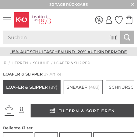
★★★★★ 4,8 / 5,0 STERNE
30 TAGE RÜCKGABE
NEW IN
WEDDING
VIBES
-15% AUF SCHULTASCHEN UND -20% AUF KINDERMODE
HERREN
SCHUHE
LOAFER & SLIPPER
LOAFER & SLIPPER
87 Artikel
LOAFER & SLIPPER
(87)
SNEAKER
(483)
SCHNÜRSC
FILTERN & SORTIEREN
Beliebte Filter: