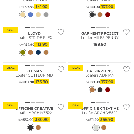
Loafer GASSIN
Loafers ADRIAN
141.90
137.90
193.90
188.90
UVP
UVP
DEAL
LLOYD
GARMENT PROJECT
Loafer STRIDE FLEX
Loafer MILES PENNY
113.90
188.90
154.90
UVP
DEAL
DEAL
KLEMAN
DR. MARTENS
Loafer COTTEUR MD
Loafers ADRIAN
135.90
137.90
183.90
188.90
UVP
UVP
Fashion Tipp
DEAL
DEAL
OFFICINE CREATIVE
OFFICINE CREATIVE
Loafer ARCHIVE522
Loafer ARCHIVE522
380.90
366.90
532.90
511.90
UVP
UVP
Nachhaltig