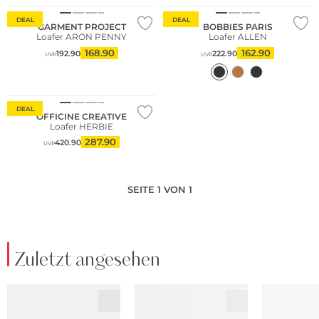
DEAL
DEAL
GARMENT PROJECT
BOBBIES PARIS
Loafer ARON PENNY
Loafer ALLEN
168.90
162.90
192.90
222.90
UVP
UVP
DEAL
OFFICINE CREATIVE
Loafer HERBIE
287.90
420.90
UVP
SEITE 1 VON 1
Zuletzt angesehen