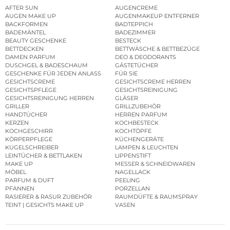
AFTER SUN
AUGENCREME
AUGEN MAKE UP
AUGENMAKEUP ENTFERNER
BACKFORMEN
BADTEPPICH
BADEMÄNTEL
BADEZIMMER
BEAUTY GESCHENKE
BESTECK
BETTDECKEN
BETTWÄSCHE & BETTBEZÜGE
DAMEN PARFUM
DEO & DEODORANTS
DUSCHGEL & BADESCHAUM
GÄSTETÜCHER
GESCHENKE FÜR JEDEN ANLASS
FÜR SIE
GESICHTSCREME
GESICHTSCREME HERREN
GESICHTSPFLEGE
GESICHTSREINIGUNG
GESICHTSREINIGUNG HERREN
GLÄSER
GRILLER
GRILLZUBEHÖR
HANDTÜCHER
HERREN PARFUM
KERZEN
KOCHBESTECK
KOCHGESCHIRR
KOCHTÖPFE
KÖRPERPFLEGE
KÜCHENGERÄTE
KUGELSCHREIBER
LAMPEN & LEUCHTEN
LEINTÜCHER & BETTLAKEN
LIPPENSTIFT
MAKE UP
MESSER & SCHNEIDWAREN
MÖBEL
NAGELLACK
PARFUM & DUFT
PEELING
PFANNEN
PORZELLAN
RASIERER & RASUR ZUBEHÖR
RAUMDÜFTE & RAUMSPRAY
TEINT | GESICHTS MAKE UP
VASEN