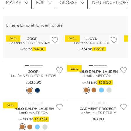
MARKE
FÜR
GRÖSSE
NEU EINGETROFF
Unsere Empfehlungen für Sie
JOOP
LLOYD
DEAL
DEAL
D
Loafers VELLUTO STAMPA
Loafer STRIDE FLEX
74.90
113.90
98.90
154.90
UVP
UVP
DEAL
JOOP
POLO RALPH LAUREN
Loafer VELLUTO KLEITOS
Loafer MERTON
135.90
138.90
ab
188.90
UVP
DEAL
POLO RALPH LAUREN
GARMENT PROJECT
Loafers MERTON
Loafer MILES PENNY
138.90
188.90
188.90
UVP