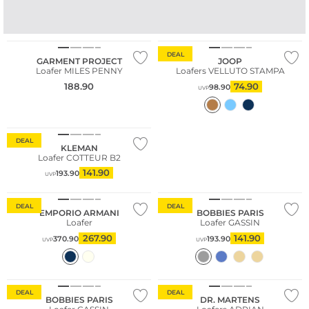
.
DEAL
GARMENT PROJECT
JOOP
Loafer MILES PENNY
Loafers VELLUTO STAMPA
188.90
74.90
98.90
UVP
DEAL
KLEMAN
Loafer COTTEUR B2
141.90
193.90
UVP
DEAL
DEAL
EMPORIO ARMANI
BOBBIES PARIS
Loafer
Loafer GASSIN
267.90
141.90
370.90
193.90
UVP
UVP
DEAL
DEAL
BOBBIES PARIS
DR. MARTENS