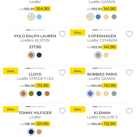
Loafer
Loafer GASSIN
104.90
141.90
165.90
193.90
UVP
UVP
Nachhaltig
DEAL
POLO RALPH LAUREN
COPENHAGEN
Loafers ALSTON
Loafer CPH162M
217.90
141.90
193.90
UVP
DEAL
DEAL
LLOYD
BOBBIES PARIS
Loafer STRIDE FLEX
Loafer GASSIN
113.90
141.90
154.90
194.90
UVP
UVP
Nachhaltig
DEAL
DEAL
TOMMY HILFIGER
KLEMAN
Loafer
Loafer DALIOR 2
101.90
112.90
136.90
154.90
UVP
UVP
Nachhaltig