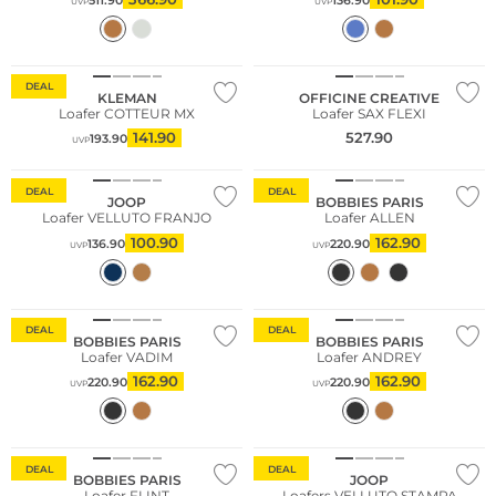
511.90
136.90
UVP
UVP
NEU
DEAL
KLEMAN
OFFICINE CREATIVE
Loafer COTTEUR MX
Loafer SAX FLEXI
141.90
527.90
193.90
UVP
DEAL
DEAL
JOOP
BOBBIES PARIS
Loafer VELLUTO FRANJO
Loafer ALLEN
100.90
162.90
136.90
220.90
UVP
UVP
DEAL
DEAL
BOBBIES PARIS
BOBBIES PARIS
Loafer VADIM
Loafer ANDREY
162.90
162.90
220.90
220.90
UVP
UVP
DEAL
DEAL
BOBBIES PARIS
JOOP
Loafer FLINT
Loafers VELLUTO STAMPA