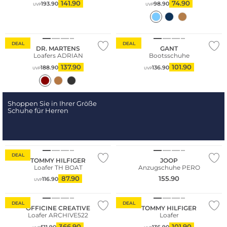
141.90
74.90
193.90
98.90
UVP
UVP
DEAL
DEAL
DR. MARTENS
GANT
Loafers ADRIAN
Bootsschuhe
137.90
101.90
188.90
136.90
UVP
UVP
Shoppen Sie in Ihrer Größe
Schuhe für Herren
DEAL
TOMMY HILFIGER
JOOP
Loafer TH BOAT
Anzugschuhe PERO
87.90
155.90
116.90
UVP
Fashion Tipp
DEAL
DEAL
OFFICINE CREATIVE
TOMMY HILFIGER
Loafer ARCHIVE522
Loafer
366.90
101.90