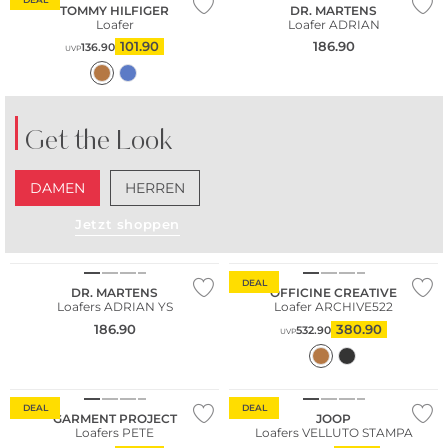
TOMMY HILFIGER
DR. MARTENS
Loafer
Loafer ADRIAN
101.90
186.90
136.90
UVP
Get the Look
DAMEN
HERREN
Jetzt shoppen
NEU
DEAL
DR. MARTENS
OFFICINE CREATIVE
Loafers ADRIAN YS
Loafer ARCHIVE522
186.90
380.90
532.90
UVP
Fashion Tipp
DEAL
DEAL
GARMENT PROJECT
JOOP
Loafers PETE
Loafers VELLUTO STAMPA