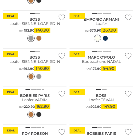
DEAL
DEAL
BOSS
EMPORIO ARMANI
Loafer SIENNE_LOAF_SD_N
Loafer
140.90
267.90
192.90
370.90
UVP
UVP
Nachhaltig
DEAL
DEAL
BOSS
MARC O'POLO
Loafer SIENNE_LOAF_SD_N
Bootsschuhe NADAL
140.90
94.90
192.90
127.90
UVP
UVP
DEAL
DEAL
BOBBIES PARIS
BOSS
Loafer VADIM
Loafer TEVAN
162.90
147.90
220.90
202.90
UVP
UVP
DEAL
DEAL
ROY ROBSON
BOBBIES PARIS