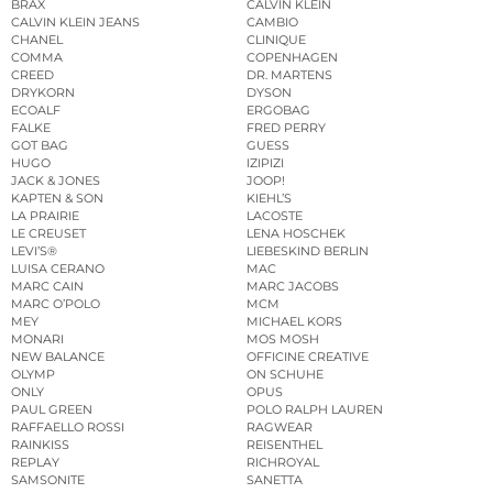
BRAX
CALVIN KLEIN
CALVIN KLEIN JEANS
CAMBIO
CHANEL
CLINIQUE
COMMA
COPENHAGEN
CREED
DR. MARTENS
DRYKORN
DYSON
ECOALF
ERGOBAG
FALKE
FRED PERRY
GOT BAG
GUESS
HUGO
IZIPIZI
JACK & JONES
JOOP!
KAPTEN & SON
KIEHL’S
LA PRAIRIE
LACOSTE
LE CREUSET
LENA HOSCHEK
LEVI’S®
LIEBESKIND BERLIN
LUISA CERANO
MAC
MARC CAIN
MARC JACOBS
MARC O’POLO
MCM
MEY
MICHAEL KORS
MONARI
MOS MOSH
NEW BALANCE
OFFICINE CREATIVE
OLYMP
ON SCHUHE
ONLY
OPUS
PAUL GREEN
POLO RALPH LAUREN
RAFFAELLO ROSSI
RAGWEAR
RAINKISS
REISENTHEL
REPLAY
RICHROYAL
SAMSONITE
SANETTA