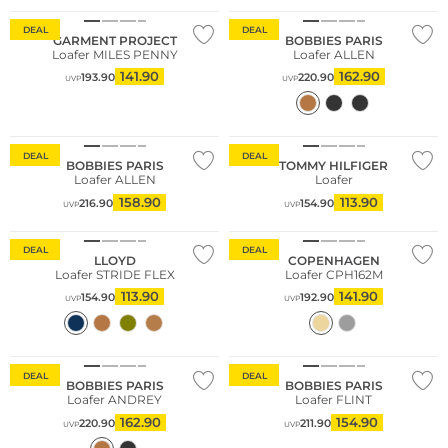
DEAL
DEAL
GARMENT PROJECT
BOBBIES PARIS
Loafer MILES PENNY
Loafer ALLEN
141.90
162.90
193.90
220.90
UVP
UVP
DEAL
DEAL
BOBBIES PARIS
TOMMY HILFIGER
Loafer ALLEN
Loafer
158.90
113.90
216.90
154.90
UVP
UVP
Nachhaltig
DEAL
DEAL
LLOYD
COPENHAGEN
Loafer STRIDE FLEX
Loafer CPH162M
113.90
141.90
154.90
192.90
UVP
UVP
DEAL
DEAL
BOBBIES PARIS
BOBBIES PARIS
Loafer ANDREY
Loafer FLINT
162.90
154.90
220.90
211.90
UVP
UVP