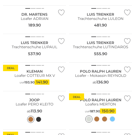
DR. MARTENS
LUIS TRENKER
Loafer ADRIAN
Trachtenschuhe LULEON
189.90
481.90
NEU
LUIS TRENKER
LUIS TRENKER
Trachtenschuhe LUPAUL
Trachtenschuhe LUTINDAROS
537.90
555.90
DEAL
KLEMAN
POLO RALPH LAUREN
Loafer COTTEUR MX V
Loafer - Mokassin REYNOLD
141.90
136.90
193.90
ab
UVP
DEAL
JOOP
POLO RALPH LAUREN
Loafer PERO KLEITO
Loafers MERTON
113.90
150.90
ab
187.90
UVP
Fashion Tipp
DEAL