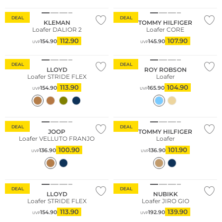
DEAL
DEAL
KLEMAN
TOMMY HILFIGER
Loafer DALIOR 2
Loafer CORE
112.90
107.90
154.90
145.90
UVP
UVP
DEAL
DEAL
LLOYD
ROY ROBSON
Loafer STRIDE FLEX
Loafer
113.90
104.90
154.90
165.90
UVP
UVP
DEAL
DEAL
JOOP
TOMMY HILFIGER
Loafer VELLUTO FRANJO
Loafer
100.90
101.90
136.90
136.90
UVP
UVP
DEAL
DEAL
LLOYD
NUBIKK
Loafer STRIDE FLEX
Loafer JIRO GIO
113.90
139.90
154.90
192.90
UVP
UVP
Nachhaltig