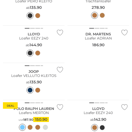
Loafer PERO KLEITO
Trachtenloafer
135.90
278.90
ab
LLOYD
DR. MARTENS
Loafer EEZY 240
Loafer ADRIAN
144.90
186.90
ab
JOOP
Loafer VELLUTO KLEITOS
135.90
ab
DEAL
POLO RALPH LAUREN
LLOYD
Loafers MERTON
Loafer EEZY 240
150.90
142.90
187.90
ab
UVP
NEU