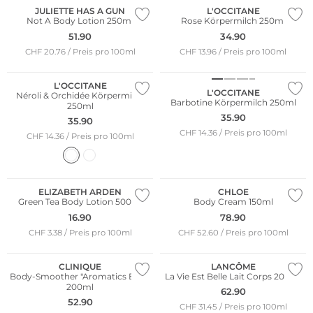
JULIETTE HAS A GUN
L'OCCITANE
Not A Body Lotion 250ml
Rose Körpermilch 250ml
51.90
34.90
CHF 20.76 / Preis pro 100ml
CHF 13.96 / Preis pro 100ml
L'OCCITANE
L'OCCITANE
Néroli & Orchidée Körpermilch
Barbotine Körpermilch 250ml
250ml
35.90
35.90
CHF 14.36 / Preis pro 100ml
CHF 14.36 / Preis pro 100ml
Bestseller
ELIZABETH ARDEN
CHLOE
Green Tea Body Lotion 500ml
Body Cream 150ml
16.90
78.90
CHF 3.38 / Preis pro 100ml
CHF 52.60 / Preis pro 100ml
CLINIQUE
LANCÔME
Body-Smoother "Aromatics Elixir"
La Vie Est Belle Lait Corps 200ml
200ml
62.90
52.90
CHF 31.45 / Preis pro 100ml