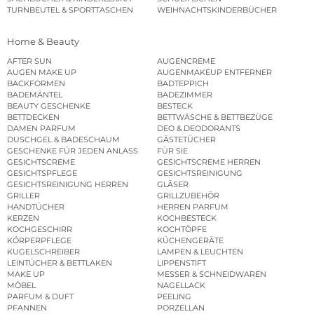
TURNBEUTEL & SPORTTASCHEN
WEIHNACHTSKINDERBÜCHER
Home & Beauty
AFTER SUN
AUGENCREME
AUGEN MAKE UP
AUGENMAKEUP ENTFERNER
BACKFORMEN
BADTEPPICH
BADEMÄNTEL
BADEZIMMER
BEAUTY GESCHENKE
BESTECK
BETTDECKEN
BETTWÄSCHE & BETTBEZÜGE
DAMEN PARFUM
DEO & DEODORANTS
DUSCHGEL & BADESCHAUM
GÄSTETÜCHER
GESCHENKE FÜR JEDEN ANLASS
FÜR SIE
GESICHTSCREME
GESICHTSCREME HERREN
GESICHTSPFLEGE
GESICHTSREINIGUNG
GESICHTSREINIGUNG HERREN
GLÄSER
GRILLER
GRILLZUBEHÖR
HANDTÜCHER
HERREN PARFUM
KERZEN
KOCHBESTECK
KOCHGESCHIRR
KOCHTÖPFE
KÖRPERPFLEGE
KÜCHENGERÄTE
KUGELSCHREIBER
LAMPEN & LEUCHTEN
LEINTÜCHER & BETTLAKEN
LIPPENSTIFT
MAKE UP
MESSER & SCHNEIDWAREN
MÖBEL
NAGELLACK
PARFUM & DUFT
PEELING
PFANNEN
PORZELLAN