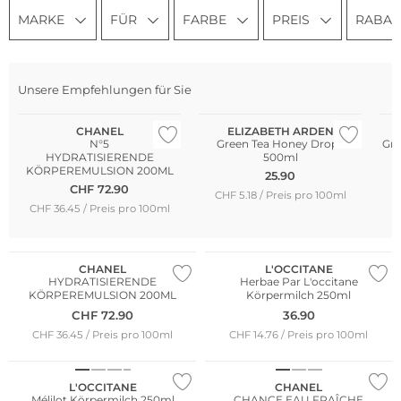
MARKE
FÜR
FARBE
PREIS
RABAT
Unsere Empfehlungen für Sie
Bestseller
Be
CHANEL
ELIZABETH ARDEN
N°5
Green Tea Honey Drops
Gre
HYDRATISIERENDE
500ml
KÖRPEREMULSION 200ML
25.90
C
CHF
72.90
CHF 5.18 / Preis pro 100ml
CHF 36.45 / Preis pro 100ml
CHANEL
L'OCCITANE
HYDRATISIERENDE
Herbae Par L'occitane
KÖRPEREMULSION 200ML
Körpermilch 250ml
CHF
72.90
36.90
CHF 36.45 / Preis pro 100ml
CHF 14.76 / Preis pro 100ml
L'OCCITANE
CHANEL
Mélilot Körpermilch 250ml
CHANCE EAU FRAÎCHE