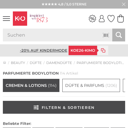
★★★★★ 4,8 / 5,0 STERNE
WEDDING
VIBES
-20% AUF KINDERMODE
KOE26-KIMO
BEAUTY
DÜFTE
DAMENDÜFTE
PARFUMIERTE BODYLOTION
PARFUMIERTE
BODYLOTION
114 Artikel
CREMEN & LOTIONS
(114)
DÜFTE & PARFUMS
(1206)
FILTERN & SORTIEREN
Beliebte Filter: