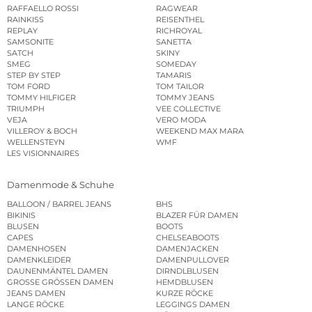
RAFFAELLO ROSSI
RAGWEAR
RAINKISS
REISENTHEL
REPLAY
RICHROYAL
SAMSONITE
SANETTA
SATCH
SKINY
SMEG
SOMEDAY
STEP BY STEP
TAMARIS
TOM FORD
TOM TAILOR
TOMMY HILFIGER
TOMMY JEANS
TRIUMPH
VEE COLLECTIVE
VEJA
VERO MODA
VILLEROY & BOCH
WEEKEND MAX MARA
WELLENSTEYN
WMF
LES VISIONNAIRES
Damenmode & Schuhe
BALLOON / BARREL JEANS
BHS
BIKINIS
BLAZER FÜR DAMEN
BLUSEN
BOOTS
CAPES
CHELSEABOOTS
DAMENHOSEN
DAMENJACKEN
DAMENKLEIDER
DAMENPULLOVER
DAUNENMÄNTEL DAMEN
DIRNDLBLUSEN
GROSSE GRÖSSEN DAMEN
HEMDBLUSEN
JEANS DAMEN
KURZE RÖCKE
LANGE RÖCKE
LEGGINGS DAMEN