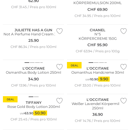
62.90
KÖRPEREMULSION 200ML
CHF 31.45 / Preis pro 100ml
CHF
69.90
CHF 34.95 / Preis pro 100ml
JULIETTE HAS A GUN
CHANEL
Not A Perfume Hand Cream 30ml
N°5
KÖRPERCREME 150G
25.90
CHF
95.90
CHF 86.34 / Preis pro 100ml
CHF 63.94 / Preis pro 100g
DEAL
L'OCCITANE
L'OCCITANE
Osmanthus Body Lotion 250ml
Osmanthus Handcreme 30ml
34.90
9.90
10.90
UVP
CHF 13.96 / Preis pro 100ml
CHF 33.00 / Preis pro 100ml
Limited Edition
L'OCCITANE
DEAL
TIFFANY
Weißer Lavendel Körpermilch
Rose Gold Body Lotion 200ml
250ml
50.90
63.90
36.90
UVP
CHF 25.45 / Preis pro 100ml
CHF 14.76 / Preis pro 100ml
Limited Edition