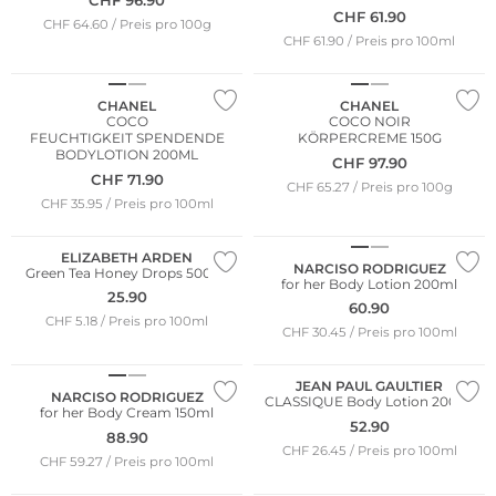
CHF
96.90
CHF
61.90
CHF 64.60 / Preis pro 100g
CHF 61.90 / Preis pro 100ml
CHANEL
CHANEL
COCO
COCO NOIR
FEUCHTIGKEIT SPENDENDE
KÖRPERCREME 150G
BODYLOTION 200ML
CHF
97.90
CHF
71.90
CHF 65.27 / Preis pro 100g
CHF 35.95 / Preis pro 100ml
Bestseller
ELIZABETH ARDEN
NARCISO RODRIGUEZ
Green Tea Honey Drops 500ml
for her Body Lotion 200ml
25.90
60.90
CHF 5.18 / Preis pro 100ml
CHF 30.45 / Preis pro 100ml
JEAN PAUL GAULTIER
NARCISO RODRIGUEZ
CLASSIQUE Body Lotion 200ml
for her Body Cream 150ml
52.90
88.90
CHF 26.45 / Preis pro 100ml
CHF 59.27 / Preis pro 100ml