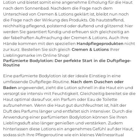
Lotion und bietet somit eine angenehme Erholung für die Haut
nach dem Sonnenbad. Nachdem die Frage nach dem
Unterschied von Cremen & Lotions geklärt ist, bleibt nun noch
die Frage nach der Wirkung des Produkts. Ob hautstraffend,
reichhaltig pflegend, polsternd oder duftend und glitzernd: hier
werden Sie garantiert fündig und erfreuen sich gleichzeitig an
der fabelhaften Aufmachung der Cremen & Lotions. Auch Ihre
Hände kommen mit den speziellen
Handpflegeprodukten
nicht
zur kurz. Bestellen Sie sich gleich
Cremen & Lotions
Ihrer
Lieblingsmarke im Online Shop!
Parfümierte Bodylotion: Der perfekte Start in die Duftpflege-
Routine
Eine parfümierte Bodylotion ist der ideale Einstieg in eine
umfassende Duftpflege-Routine.
Nach dem Duschen oder
Baden
angewendet, zieht die Lotion schnell in die Haut ein und
versorgt sie intensiv mit Feuchtigkeit. Gleichzeitig bereitet sie die
Haut optimal darauf vor, ein Parfum oder Eau de Toilette
aufzunehmen. Wenn die Haut gut durchfeuchtet ist, hält der
Duft des Parfums länger und entfaltet sich intensiver. Durch die
Anwendung einer parfümierten Bodylotion können Sie Ihren
Lieblingsduft
also länger genießen und verstärken. Zudem
hinterlassen diese Lotions ein angenehmes Gefühl auf der Haut,
sodass sich Ihre
Pflegeroutine
wie ein kleines Wellnessritual