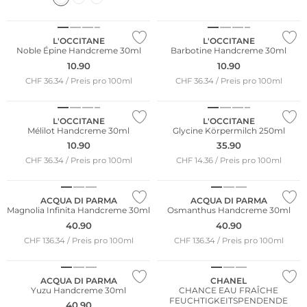
L'OCCITANE
L'OCCITANE
Noble Épine Handcreme 30ml
Barbotine Handcreme 30ml
10.90
10.90
CHF 36.34 / Preis pro 100ml
CHF 36.34 / Preis pro 100ml
L'OCCITANE
L'OCCITANE
Mélilot Handcreme 30ml
Glycine Körpermilch 250ml
10.90
35.90
CHF 36.34 / Preis pro 100ml
CHF 14.36 / Preis pro 100ml
ACQUA DI PARMA
ACQUA DI PARMA
Magnolia Infinita Handcreme 30ml
Osmanthus Handcreme 30ml
40.90
40.90
CHF 136.34 / Preis pro 100ml
CHF 136.34 / Preis pro 100ml
ACQUA DI PARMA
CHANEL
Yuzu Handcreme 30ml
CHANCE EAU FRAÎCHE
FEUCHTIGKEITSPENDENDE
40.90