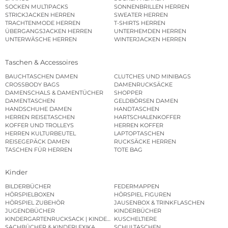
SOCKEN MULTIPACKS
SONNENBRILLEN HERREN
STRICKJACKEN HERREN
SWEATER HERREN
TRACHTENMODE HERREN
T-SHIRTS HERREN
ÜBERGANGSJACKEN HERREN
UNTERHEMDEN HERREN
UNTERWÄSCHE HERREN
WINTERJACKEN HERREN
Taschen & Accessoires
BAUCHTASCHEN DAMEN
CLUTCHES UND MINIBAGS
CROSSBODY BAGS
DAMENRUCKSÄCKE
DAMENSCHALS & DAMENTÜCHER
SHOPPER
DAMENTASCHEN
GELDBÖRSEN DAMEN
HANDSCHUHE DAMEN
HANDTASCHEN
HERREN REISETASCHEN
HARTSCHALENKOFFER
KOFFER UND TROLLEYS
HERREN KOFFER
HERREN KULTURBEUTEL
LAPTOPTASCHEN
REISEGEPÄCK DAMEN
RUCKSÄCKE HERREN
TASCHEN FÜR HERREN
TOTE BAG
Kinder
BILDERBÜCHER
FEDERMAPPEN
HÖRSPIELBOXEN
HÖRSPIEL FIGUREN
HÖRSPIEL ZUBEHÖR
JAUSENBOX & TRINKFLASCHEN
JUGENDBÜCHER
KINDERBÜCHER
KINDERGARTENRUCKSACK | KINDERGARTENBEUTEL
KUSCHELTIERE
SACHBÜCHER & KINDERLEXIKA
SCHULTASCHEN