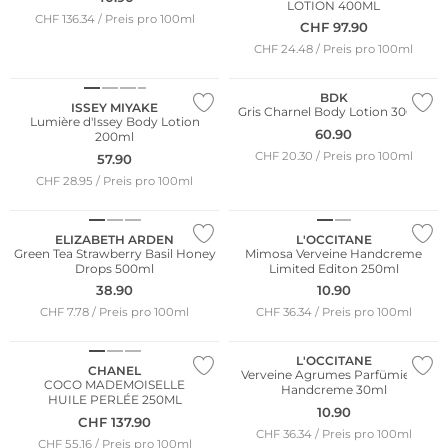
LOTION 400ML
CHF 136.34 / Preis pro 100ml
CHF
97.90
CHF 24.48 / Preis pro 100ml
BDK
ISSEY MIYAKE
Gris Charnel Body Lotion 300ml
Lumière d'Issey Body Lotion
60.90
200ml
CHF 20.30 / Preis pro 100ml
57.90
CHF 28.95 / Preis pro 100ml
Limited Edition
ELIZABETH ARDEN
L'OCCITANE
Green Tea Strawberry Basil Honey
Mimosa Verveine Handcreme
Drops 500ml
Limited Editon 250ml
38.90
10.90
CHF 7.78 / Preis pro 100ml
CHF 36.34 / Preis pro 100ml
L'OCCITANE
CHANEL
Verveine Agrumes Parfümierte
COCO MADEMOISELLE
Handcreme 30ml
HUILE PERLÉE 250ML
10.90
CHF
137.90
CHF 36.34 / Preis pro 100ml
CHF 55.16 / Preis pro 100ml