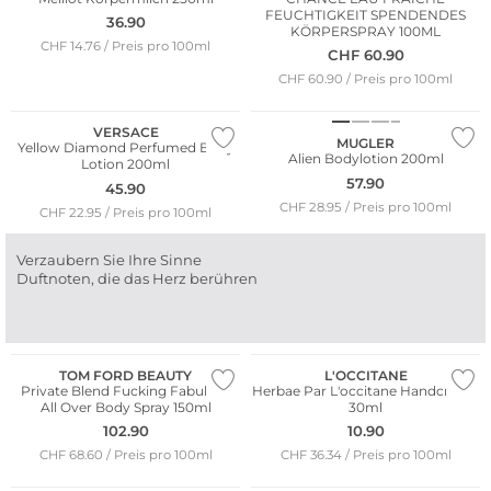
FEUCHTIGKEIT SPENDENDES
36.90
KÖRPERSPRAY 100ML
CHF 14.76 / Preis pro 100ml
CHF
60.90
CHF 60.90 / Preis pro 100ml
VERSACE
MUGLER
Yellow Diamond Perfumed Body
Alien Bodylotion 200ml
Lotion 200ml
57.90
45.90
CHF 28.95 / Preis pro 100ml
CHF 22.95 / Preis pro 100ml
Verzaubern Sie Ihre Sinne
Duftnoten, die das Herz berühren
TOM FORD BEAUTY
L'OCCITANE
Private Blend Fucking Fabulous
Herbae Par L'occitane Handcreme
All Over Body Spray 150ml
30ml
102.90
10.90
CHF 68.60 / Preis pro 100ml
CHF 36.34 / Preis pro 100ml