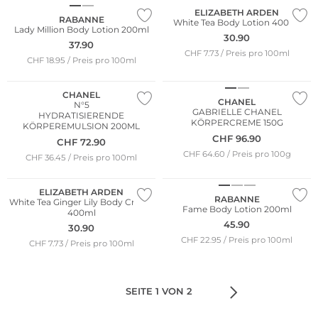
ELIZABETH ARDEN
RABANNE
White Tea Body Lotion 400ml
Lady Million Body Lotion 200ml
30.90
37.90
CHF 7.73 / Preis pro 100ml
CHF 18.95 / Preis pro 100ml
CHANEL
CHANEL
N°5
GABRIELLE CHANEL
HYDRATISIERENDE
KÖRPERCREME 150G
KÖRPEREMULSION 200ML
CHF
96.90
CHF
72.90
CHF 64.60 / Preis pro 100g
CHF 36.45 / Preis pro 100ml
ELIZABETH ARDEN
RABANNE
White Tea Ginger Lily Body Cream
Fame Body Lotion 200ml
400ml
45.90
30.90
CHF 22.95 / Preis pro 100ml
CHF 7.73 / Preis pro 100ml
SEITE 1 VON 2