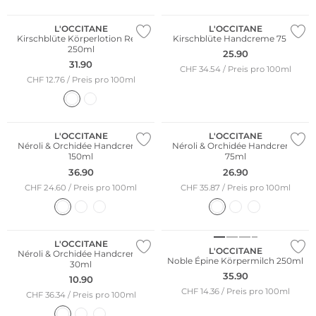
L'OCCITANE
L'OCCITANE
Kirschblüte Körperlotion Refill
Kirschblüte Handcreme 75ml
250ml
25.90
31.90
CHF 34.54 / Preis pro 100ml
CHF 12.76 / Preis pro 100ml
L'OCCITANE
L'OCCITANE
Néroli & Orchidée Handcreme
Néroli & Orchidée Handcreme
150ml
75ml
36.90
26.90
CHF 24.60 / Preis pro 100ml
CHF 35.87 / Preis pro 100ml
L'OCCITANE
L'OCCITANE
Néroli & Orchidée Handcreme
Noble Épine Körpermilch 250ml
30ml
35.90
10.90
CHF 14.36 / Preis pro 100ml
CHF 36.34 / Preis pro 100ml