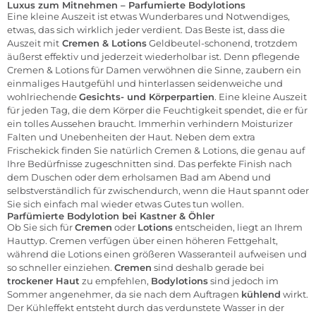
Luxus zum Mitnehmen – Parfumierte Bodylotions
Eine kleine Auszeit ist etwas Wunderbares und Notwendiges,
etwas, das sich wirklich jeder verdient. Das Beste ist, dass die
Auszeit mit
Cremen & Lotions
Geldbeutel-schonend, trotzdem
äußerst effektiv und jederzeit wiederholbar ist. Denn pflegende
Cremen & Lotions für Damen verwöhnen die Sinne, zaubern ein
einmaliges Hautgefühl und hinterlassen seidenweiche und
wohlriechende
Gesichts- und Körperpartien
. Eine kleine Auszeit
für jeden Tag, die dem Körper die Feuchtigkeit spendet, die er für
ein tolles Aussehen braucht. Immerhin verhindern Moisturizer
Falten und Unebenheiten der Haut. Neben dem extra
Frischekick finden Sie natürlich Cremen & Lotions, die genau auf
Ihre Bedürfnisse zugeschnitten sind. Das perfekte Finish nach
dem Duschen oder dem erholsamen Bad am Abend und
selbstverständlich für zwischendurch, wenn die Haut spannt oder
Sie sich einfach mal wieder etwas Gutes tun wollen.
Parfümierte Bodylotion bei Kastner & Öhler
Ob Sie sich für
Cremen
oder
Lotions
entscheiden, liegt an Ihrem
Hauttyp. Cremen verfügen über einen höheren Fettgehalt,
während die Lotions einen größeren Wasseranteil aufweisen und
so schneller einziehen.
Cremen
sind deshalb gerade bei
trockener Haut
zu empfehlen,
Bodylotions
sind jedoch im
Sommer angenehmer, da sie nach dem Auftragen
kühlend
wirkt.
Der Kühleffekt entsteht durch das verdunstete Wasser in der