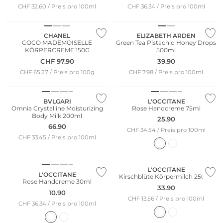
CHF 32.60 / Preis pro 100ml
CHF 36.34 / Preis pro 100ml
CHANEL
ELIZABETH ARDEN
COCO MADEMOISELLE
Green Tea Pistachio Honey Drops
KÖRPERCREME 150G
500ml
CHF
97.90
39.90
CHF 65.27 / Preis pro 100g
CHF 7.98 / Preis pro 100ml
BVLGARI
L'OCCITANE
Omnia Crystalline Moisturizing
Rose Handcreme 75ml
Body Milk 200ml
25.90
66.90
CHF 34.54 / Preis pro 100ml
CHF 33.45 / Preis pro 100ml
L'OCCITANE
L'OCCITANE
Kirschblüte Körpermilch 250ml
Rose Handcreme 30ml
33.90
10.90
CHF 13.56 / Preis pro 100ml
CHF 36.34 / Preis pro 100ml