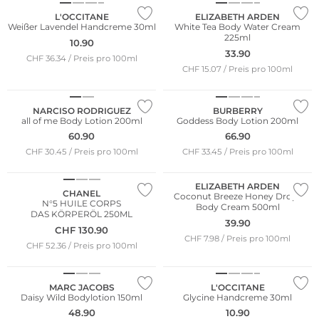
L'OCCITANE
ELIZABETH ARDEN
Weißer Lavendel Handcreme 30ml
White Tea Body Water Cream
225ml
10.90
33.90
CHF 36.34 / Preis pro 100ml
CHF 15.07 / Preis pro 100ml
NARCISO RODRIGUEZ
BURBERRY
all of me Body Lotion 200ml
Goddess Body Lotion 200ml
60.90
66.90
CHF 30.45 / Preis pro 100ml
CHF 33.45 / Preis pro 100ml
ELIZABETH ARDEN
CHANEL
Coconut Breeze Honey Drops
N°5 HUILE CORPS
Body Cream 500ml
DAS KÖRPERÖL 250ML
39.90
CHF
130.90
CHF 7.98 / Preis pro 100ml
CHF 52.36 / Preis pro 100ml
MARC JACOBS
L'OCCITANE
Daisy Wild Bodylotion 150ml
Glycine Handcreme 30ml
48.90
10.90