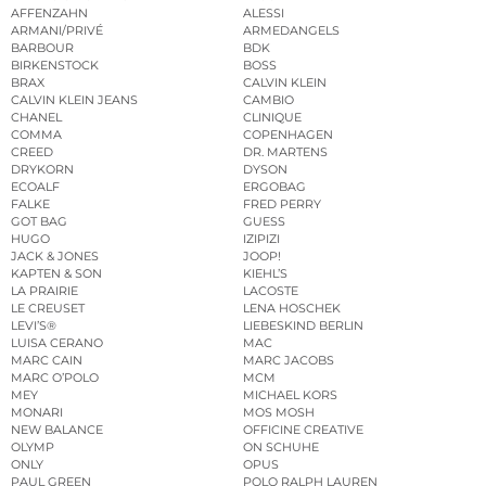
AFFENZAHN
ALESSI
ARMANI/PRIVÉ
ARMEDANGELS
BARBOUR
BDK
BIRKENSTOCK
BOSS
BRAX
CALVIN KLEIN
CALVIN KLEIN JEANS
CAMBIO
CHANEL
CLINIQUE
COMMA
COPENHAGEN
CREED
DR. MARTENS
DRYKORN
DYSON
ECOALF
ERGOBAG
FALKE
FRED PERRY
GOT BAG
GUESS
HUGO
IZIPIZI
JACK & JONES
JOOP!
KAPTEN & SON
KIEHL’S
LA PRAIRIE
LACOSTE
LE CREUSET
LENA HOSCHEK
LEVI’S®
LIEBESKIND BERLIN
LUISA CERANO
MAC
MARC CAIN
MARC JACOBS
MARC O’POLO
MCM
MEY
MICHAEL KORS
MONARI
MOS MOSH
NEW BALANCE
OFFICINE CREATIVE
OLYMP
ON SCHUHE
ONLY
OPUS
PAUL GREEN
POLO RALPH LAUREN