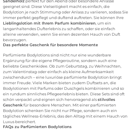
Sandelholz
perfekt für den Abend oder besondere Anlässe
geeignet sind. Diese Vielseitigkeit macht es einfach, die
Bodylotion je nach Stimmung oder Anlass zu variieren, sodass Sie
immer perfekt gepflegt und duftend auftreten. Sie können Ihre
Lieblingslotion mit Ihrem Parfum kombinieren
, um ein
langanhaltendes Dufterlebnis zu schaffen, oder sie einfach
alleine verwenden, wenn Sie einen dezenten Hauch von Duft
bevorzugen.
Das perfekte Geschenk für besondere Momente
Parfümierte Bodylotions sind nicht nur eine wunderbare
Ergänzung für die eigene Pflegeroutine, sondern auch eine
beliebte Geschenkidee. Ob zum Geburtstag, zu Weihnachten,
zum
Valentinstag
oder einfach als kleine Aufmerksamkeit
zwischendurch – eine luxuriöse parfümierte Bodylotion bringt
immer Freude. Viele Marken bieten zudem Duftsets an, die
Bodylotionen mit Parfums oder Duschgels kombinieren und so
ein rundum sinnliches Pflegeerlebnis bieten. Diese Sets sind oft
schön verpackt und eignen sich hervorragend als
stilvolles
Geschenk
für besondere Menschen. Mit einer parfümierten
Bodylotion schenken Sie nicht nur Pflege, sondern auch ein
tägliches Wellness-Erlebnis, das den Alltag mit einem Hauch von
Luxus bereichert.
FAQs zu Parfümierten Bodylotions