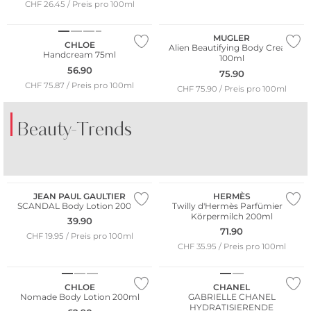
CHF 26.45 / Preis pro 100ml
MUGLER
CHLOE
Alien Beautifying Body Cream
Handcream 75ml
100ml
56.90
75.90
CHF 75.87 / Preis pro 100ml
CHF 75.90 / Preis pro 100ml
Beauty-Trends
DER DUFT VON
DER DUFT VON
AMALFI
KOPENHAGEN
JEAN PAUL GAULTIER
HERMÈS
SCANDAL Body Lotion 200ml
Twilly d'Hermès Parfümierte
Körpermilch 200ml
39.90
71.90
CHF 19.95 / Preis pro 100ml
CHF 35.95 / Preis pro 100ml
CHLOE
CHANEL
Nomade Body Lotion 200ml
GABRIELLE CHANEL
HYDRATISIERENDE