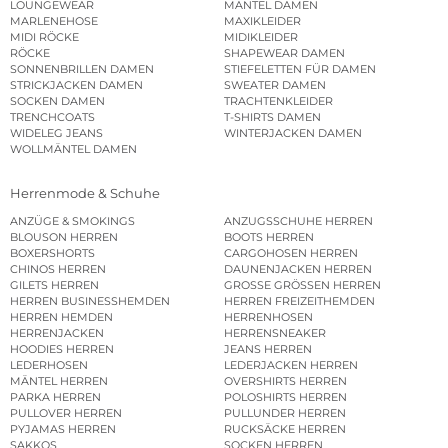
LOUNGEWEAR
MÄNTEL DAMEN
MARLENEHOSE
MAXIKLEIDER
MIDI RÖCKE
MIDIKLEIDER
RÖCKE
SHAPEWEAR DAMEN
SONNENBRILLEN DAMEN
STIEFELETTEN FÜR DAMEN
STRICKJACKEN DAMEN
SWEATER DAMEN
SOCKEN DAMEN
TRACHTENKLEIDER
TRENCHCOATS
T-SHIRTS DAMEN
WIDELEG JEANS
WINTERJACKEN DAMEN
WOLLMÄNTEL DAMEN
Herrenmode & Schuhe
ANZÜGE & SMOKINGS
ANZUGSSCHUHE HERREN
BLOUSON HERREN
BOOTS HERREN
BOXERSHORTS
CARGOHOSEN HERREN
CHINOS HERREN
DAUNENJACKEN HERREN
GILETS HERREN
GROSSE GRÖSSEN HERREN
HERREN BUSINESSHEMDEN
HERREN FREIZEITHEMDEN
HERREN HEMDEN
HERRENHOSEN
HERRENJACKEN
HERRENSNEAKER
HOODIES HERREN
JEANS HERREN
LEDERHOSEN
LEDERJACKEN HERREN
MÄNTEL HERREN
OVERSHIRTS HERREN
PARKA HERREN
POLOSHIRTS HERREN
PULLOVER HERREN
PULLUNDER HERREN
PYJAMAS HERREN
RUCKSÄCKE HERREN
SAKKOS
SOCKEN HERREN