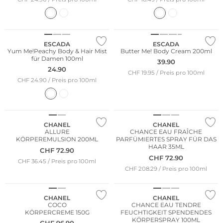
ESCADA
ESCADA
Yum Me!Peachy Body & Hair Mist
Butter Me! Body Cream 200ml
für Damen 100ml
39.90
24.90
CHF 19.95 / Preis pro 100ml
CHF 24.90 / Preis pro 100ml
CHANEL
CHANEL
ALLURE
CHANCE EAU FRAÎCHE
KÖRPEREMULSION 200ML
PARFÜMIERTES SPRAY FÜR DAS
HAAR 35ML
CHF
72.90
CHF
72.90
CHF 36.45 / Preis pro 100ml
CHF 208.29 / Preis pro 100ml
CHANEL
CHANEL
COCO
CHANCE EAU TENDRE
KÖRPERCREME 150G
FEUCHTIGKEIT SPENDENDES
KÖRPERSPRAY 100ML