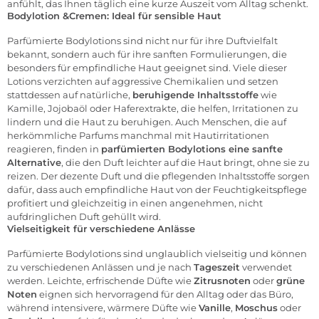
anfühlt, das Ihnen täglich eine kurze Auszeit vom Alltag schenkt.
Bodylotion &Cremen: Ideal für sensible Haut
Parfümierte Bodylotions sind nicht nur für ihre Duftvielfalt
bekannt, sondern auch für ihre sanften Formulierungen, die
besonders für empfindliche Haut geeignet sind. Viele dieser
Lotions verzichten auf aggressive Chemikalien und setzen
stattdessen auf natürliche,
beruhigende Inhaltsstoffe
wie
Kamille, Jojobaöl oder Haferextrakte, die helfen, Irritationen zu
lindern und die Haut zu beruhigen. Auch Menschen, die auf
herkömmliche Parfums manchmal mit Hautirritationen
reagieren, finden in
parfümierten Bodylotions eine sanfte
Alternative
, die den Duft leichter auf die Haut bringt, ohne sie zu
reizen. Der dezente Duft und die pflegenden Inhaltsstoffe sorgen
dafür, dass auch empfindliche Haut von der Feuchtigkeitspflege
profitiert und gleichzeitig in einen angenehmen, nicht
aufdringlichen Duft gehüllt wird.
Vielseitigkeit für verschiedene Anlässe
Parfümierte Bodylotions sind unglaublich vielseitig und können
zu verschiedenen Anlässen und je nach
Tageszeit
verwendet
werden. Leichte, erfrischende Düfte wie
Zitrusnoten
oder
grüne
Noten
eignen sich hervorragend für den Alltag oder das Büro,
während intensivere, wärmere Düfte wie
Vanille
,
Moschus
oder