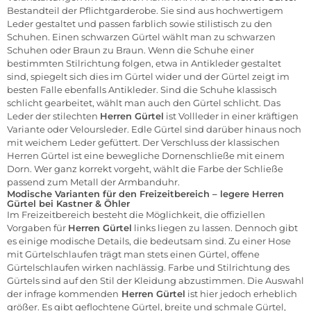
Bestandteil der Pflichtgarderobe. Sie sind aus hochwertigem
Leder gestaltet und passen farblich sowie stilistisch zu den
Schuhen. Einen schwarzen Gürtel wählt man zu schwarzen
Schuhen oder Braun zu Braun. Wenn die Schuhe einer
bestimmten Stilrichtung folgen, etwa in Antikleder gestaltet
sind, spiegelt sich dies im Gürtel wider und der Gürtel zeigt im
besten Falle ebenfalls Antikleder. Sind die Schuhe klassisch
schlicht gearbeitet, wählt man auch den Gürtel schlicht. Das
Leder der stilechten
Herren Gürtel
ist Vollleder in einer kräftigen
Variante oder Veloursleder. Edle Gürtel sind darüber hinaus noch
mit weichem Leder gefüttert. Der Verschluss der klassischen
Herren Gürtel ist eine bewegliche Dornenschließe mit einem
Dorn. Wer ganz korrekt vorgeht, wählt die Farbe der Schließe
passend zum Metall der Armbanduhr.
Modische Varianten für den Freizeitbereich – legere Herren
Gürtel bei Kastner & Öhler
Im Freizeitbereich besteht die Möglichkeit, die offiziellen
Vorgaben für
Herren Gürtel
links liegen zu lassen. Dennoch gibt
es einige modische Details, die bedeutsam sind. Zu einer Hose
mit Gürtelschlaufen trägt man stets einen Gürtel, offene
Gürtelschlaufen wirken nachlässig. Farbe und Stilrichtung des
Gürtels sind auf den Stil der Kleidung abzustimmen. Die Auswahl
der infrage kommenden
Herren Gürtel
ist hier jedoch erheblich
größer. Es gibt geflochtene Gürtel, breite und schmale Gürtel,