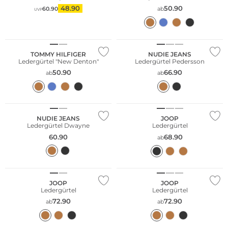
48.90
50.90
60.90
ab
UVP
Nachhaltig
TOMMY HILFIGER
NUDIE JEANS
Ledergürtel "New Denton"
Ledergürtel Pedersson
50.90
66.90
ab
ab
Nachhaltig
NUDIE JEANS
JOOP
Ledergürtel Dwayne
Ledergürtel
60.90
68.90
ab
JOOP
JOOP
Ledergürtel
Ledergürtel
72.90
72.90
ab
ab
Große Größen
Große Größen