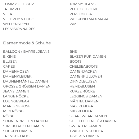
TOMMY HILFIGER
TOMMY JEANS
TRIUMPH
VEE COLLECTIVE
VEJA
VERO MODA
VILLEROY & BOCH
WEEKEND MAX MARA
WELLENSTEYN
WMF
LES VISIONNAIRES
Damenmode & Schuhe
BALLOON / BARREL JEANS
BHS
BIKINIS
BLAZER FÜR DAMEN
BLUSEN
BOOTS
CAPES
CHELSEABOOTS
DAMENHOSEN
DAMENJACKEN
DAMENKLEIDER
DAMENPULLOVER
DAUNENMÄNTEL DAMEN
DIRNDLBLUSEN
GROSSE GRÖSSEN DAMEN
HEMDBLUSEN
JEANS DAMEN
KURZE RÖCKE
LANGE RÖCKE
LEGGINGS DAMEN
LOUNGEWEAR
MÄNTEL DAMEN
MARLENEHOSE
MAXIKLEIDER
MIDI RÖCKE
MIDIKLEIDER
RÖCKE
SHAPEWEAR DAMEN
SONNENBRILLEN DAMEN
STIEFELETTEN FÜR DAMEN
STRICKJACKEN DAMEN
SWEATER DAMEN
SOCKEN DAMEN
TRACHTENKLEIDER
TRENCHCOATS
T-SHIRTS DAMEN