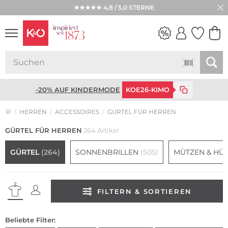
★★★★★ 4,8 / 5,0 STERNE
WEDDING
VIBES
-20% AUF KINDERMODE
KOE26-KIMO
HERREN
ACCESSOIRES
GÜRTEL FÜR HERREN
GÜRTEL FÜR HERREN
264 Artikel
GÜRTEL
(264)
SONNENBRILLEN
(505)
MÜTZEN & HÜ
FILTERN & SORTIEREN
Beliebte Filter: