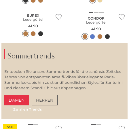
EUREX
CONDOR
Ledergürtel
Ledergürtel
41.90
41.90
Sommertrends
Entdecken Sie unsere Sommertrends für die schönste Zeit des
Jahres: von entspannten Amalfi-Vibes über elegante Paris-
Sommerlooks bis hin zu strandfreundlichen Styles für Santorini
und cleanem Scandi Chic aus Kopenhagen.
DAMEN
HERREN
Zu allen Trends
AMALFI VIBES
SAN
DEAL