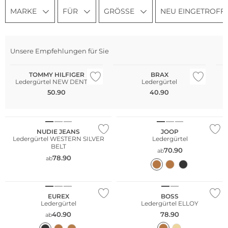
MARKE
FÜR
GRÖSSE
NEU EINGETROFF
Große Größen
Unsere Empfehlungen für Sie
Bestseller
TOMMY HILFIGER
BRAX
Ledergürtel NEW DENTON
Ledergürtel
50.90
40.90
Nachhaltig
NUDIE JEANS
JOOP
Ledergürtel WESTERN SILVER
Ledergürtel
BELT
70.90
ab
78.90
ab
Große Größen
NEU
EUREX
BOSS
Ledergürtel
Ledergürtel ELLOY
40.90
78.90
ab