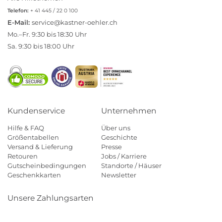
Telefon:
+ 41 445 / 22 0 100
E-Mail:
service@kastner-oehler.ch
Mo.–Fr. 9:30 bis 18:30 Uhr
Sa. 9:30 bis 18:00 Uhr
Kundenservice
Unternehmen
Hilfe & FAQ
Über uns
Größentabellen
Geschichte
Versand & Lieferung
Presse
Retouren
Jobs / Karriere
Gutscheinbedingungen
Standorte / Häuser
Geschenkkarten
Newsletter
Unsere Zahlungsarten
Klarna
Mastercard
Visa
Diners
Applepay
Paypal