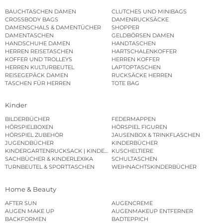
BAUCHTASCHEN DAMEN
CLUTCHES UND MINIBAGS
CROSSBODY BAGS
DAMENRUCKSÄCKE
DAMENSCHALS & DAMENTÜCHER
SHOPPER
DAMENTASCHEN
GELDBÖRSEN DAMEN
HANDSCHUHE DAMEN
HANDTASCHEN
HERREN REISETASCHEN
HARTSCHALENKOFFER
KOFFER UND TROLLEYS
HERREN KOFFER
HERREN KULTURBEUTEL
LAPTOPTASCHEN
REISEGEPÄCK DAMEN
RUCKSÄCKE HERREN
TASCHEN FÜR HERREN
TOTE BAG
Kinder
BILDERBÜCHER
FEDERMAPPEN
HÖRSPIELBOXEN
HÖRSPIEL FIGUREN
HÖRSPIEL ZUBEHÖR
JAUSENBOX & TRINKFLASCHEN
JUGENDBÜCHER
KINDERBÜCHER
KINDERGARTENRUCKSACK | KINDERGARTENBEUTEL
KUSCHELTIERE
SACHBÜCHER & KINDERLEXIKA
SCHULTASCHEN
TURNBEUTEL & SPORTTASCHEN
WEIHNACHTSKINDERBÜCHER
Home & Beauty
AFTER SUN
AUGENCREME
AUGEN MAKE UP
AUGENMAKEUP ENTFERNER
BACKFORMEN
BADTEPPICH