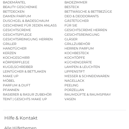
BADEMÄNTEL
BADEZIMMER
BEAUTY GESCHENKE
BESTECK
BETTDECKEN
BETTWÄSCHE & BETTBEZÜGE
DAMEN PARFUM
DEO & DEODORANTS
DUSCHGEL & BADESCHAUM
GÄSTETÜCHER
GESCHENKE FÜR JEDEN ANLASS
FÜR SIE
GESICHTSCREME
GESICHTSCREME HERREN
GESICHTSPFLEGE
GESICHTSREINIGUNG
GESICHTSREINIGUNG HERREN
GLÄSER
GRILLER
GRILLZUBEHÖR
HANDTÜCHER
HERREN PARFUM
KERZEN
KOCHBESTECK
KOCHGESCHIRR
KOCHTÖPFE
KÖRPERPFLEGE
KÜCHENGERÄTE
KUGELSCHREIBER
LAMPEN & LEUCHTEN
LEINTÜCHER & BETTLAKEN
LIPPENSTIFT
MAKE UP
MESSER & SCHNEIDWAREN
MÖBEL
NAGELLACK
PARFUM & DUFT
PEELING
PFANNEN
PORZELLAN
RASIERER & RASUR ZUBEHÖR
RAUMDÜFTE & RAUMSPRAY
TEINT | GESICHTS MAKE UP
VASEN
Hilfe & Kontakt
Alle Hilfethemen