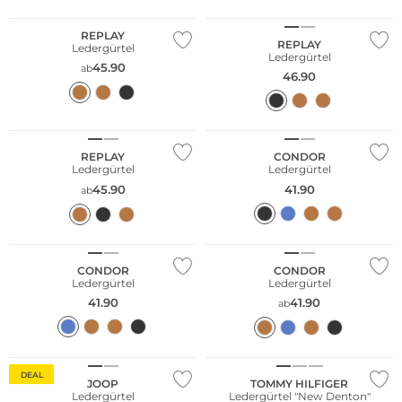
REPLAY
REPLAY
Ledergürtel
Ledergürtel
45.90
ab
46.90
REPLAY
CONDOR
Ledergürtel
Ledergürtel
45.90
41.90
ab
CONDOR
CONDOR
Ledergürtel
Ledergürtel
41.90
41.90
ab
Große Größen
Bestseller
Bestseller
DEAL
JOOP
TOMMY HILFIGER
Ledergürtel
Ledergürtel "New Denton"