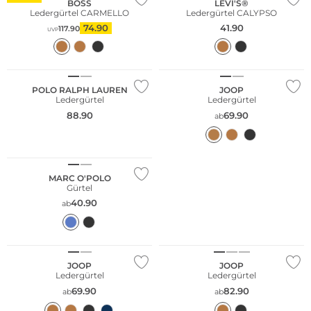
BOSS
LEVI'S®
Ledergürtel CARMELLO
Ledergürtel CALYPSO
74.90
41.90
117.90
UVP
POLO RALPH LAUREN
JOOP
Ledergürtel
Ledergürtel
88.90
69.90
ab
Nachhaltig
MARC O'POLO
Gürtel
40.90
ab
Bestseller
Bestseller
JOOP
JOOP
Ledergürtel
Ledergürtel
69.90
82.90
ab
ab