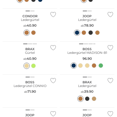
Große Größen
CONDOR
JOOP
Ledergürtel
Ledergürtel
40.90
78.90
ab
ab
Große Größen
BRAX
BOSS
Gürtel
Ledergürtel MADISON-B1
40.90
96.90
ab
Große Größen
BOSS
BRAX
Ledergrütel CONNIO
Ledergürtel
71.90
39.90
ab
ab
JOOP
JOOP