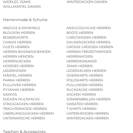
WIDELEG JEANS
WINTERJACKEN DAMEN
WOLLMÄNTEL DAMEN
Herrenmode & Schuhe
ANZÜGE & SMOKINGS
ANZUGSSCHUHE HERREN
BLOUSON HERREN
BOOTS HERREN
BOXERSHORTS
CARGOHOSEN HERREN
CHINOS HERREN
DAUNENJACKEN HERREN
GILETS HERREN
GROSSE GRÖSSEN HERREN
HERREN BUSINESSHEMDEN
HERREN FREIZEITHEMDEN
HERREN HEMDEN
HERRENHOSEN
HERRENJACKEN
HERRENSNEAKER
HOODIES HERREN
JEANS HERREN
LEDERHOSEN
LEDERJACKEN HERREN
MÄNTEL HERREN
OVERSHIRTS HERREN
PARKA HERREN
POLOSHIRTS HERREN
PULLOVER HERREN
PULLUNDER HERREN
PYJAMAS HERREN
RUCKSÄCKE HERREN
SAKKOS
SOCKEN HERREN
SOCKEN MULTIPACKS
SONNENBRILLEN HERREN
STRICKJACKEN HERREN
SWEATER HERREN
TRACHTENMODE HERREN
T-SHIRTS HERREN
ÜBERGANGSJACKEN HERREN
UNTERHEMDEN HERREN
UNTERWÄSCHE HERREN
WINTERJACKEN HERREN
Taschen & Accessoires