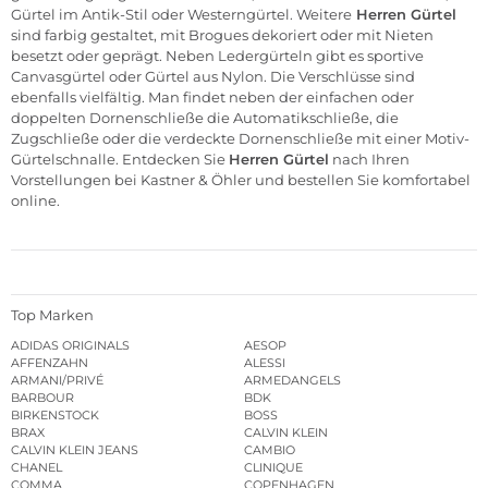
Gürtel im Antik-Stil oder Westerngürtel. Weitere
Herren Gürtel
sind farbig gestaltet, mit Brogues dekoriert oder mit Nieten
besetzt oder geprägt. Neben Ledergürteln gibt es sportive
Canvasgürtel oder Gürtel aus Nylon. Die Verschlüsse sind
ebenfalls vielfältig. Man findet neben der einfachen oder
doppelten Dornenschließe die Automatikschließe, die
Zugschließe oder die verdeckte Dornenschließe mit einer Motiv-
Gürtelschnalle. Entdecken Sie
Herren Gürtel
nach Ihren
Vorstellungen bei Kastner & Öhler und bestellen Sie komfortabel
online.
Top Marken
ADIDAS ORIGINALS
AESOP
AFFENZAHN
ALESSI
ARMANI/PRIVÉ
ARMEDANGELS
BARBOUR
BDK
BIRKENSTOCK
BOSS
BRAX
CALVIN KLEIN
CALVIN KLEIN JEANS
CAMBIO
CHANEL
CLINIQUE
COMMA
COPENHAGEN