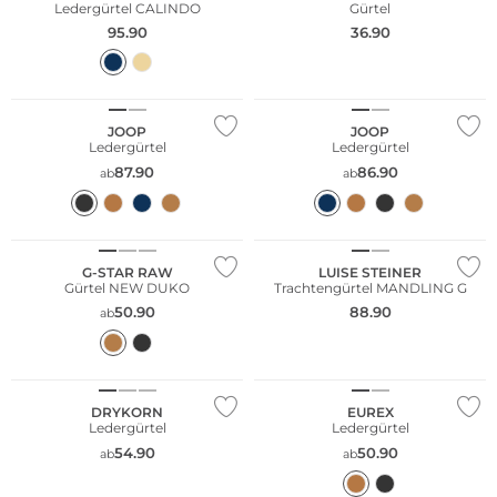
Ledergürtel CALINDO
Gürtel
95.90
36.90
Fashion Tipp
JOOP
JOOP
Ledergürtel
Ledergürtel
87.90
86.90
ab
ab
G-STAR RAW
LUISE STEINER
Gürtel NEW DUKO
Trachtengürtel MANDLING G
50.90
88.90
ab
Große Größen
DRYKORN
EUREX
Ledergürtel
Ledergürtel
54.90
50.90
ab
ab