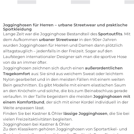
Jogginghosen für Herren – urbane Streetwear und praktische
Sportkleidung
Lange Zeit war die Jogginghose Bestandteil des
Sportoutfits
. Mit
dem Aufkommen
urbaner Streetwear
in den 90er-Jahren
wurden Jogginghosen für Herren und Damen dann plötzlich
alltagstauglich – jedenfalls in der Freizeit. Sogar auf den
Laufstegen internationaler Designer sah man die sportive Hose
von da an immer öfter.
Jogginghosen zeichnen sich durch einen
außerordentlichen
Tragekomfort
aus: Sie sind aus weichem Sweat oder leichtem
Nylon gearbeitet und in den meisten Fällen mit einem weiten
Bein geschnitten. Es gibt Modelle mit einem elastischen Saum
an den Knöcheln und solche, die bis zum Beinabschluss gerade
verlaufen. In der Taille begeistern die meisten
Jogginghosen mit
einem Komfortbund
, der sich mit einer Kordel individuell in der
Weite anpassen lässt.
Finden Sie bei Kastner & Öhler
lässige Jogginghosen
, die Sie bei
vielen Freizeitaktivitäten begleiten.
Jogginghosen bei Kastner & Öhler
Zu den Klassikern gehören Jogginghosen von Sportartikel- und