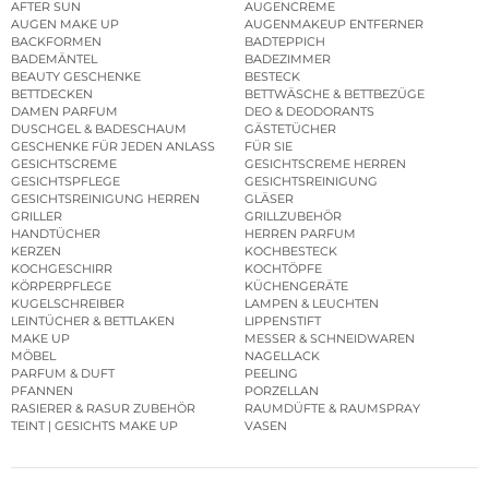
AFTER SUN
AUGENCREME
AUGEN MAKE UP
AUGENMAKEUP ENTFERNER
BACKFORMEN
BADTEPPICH
BADEMÄNTEL
BADEZIMMER
BEAUTY GESCHENKE
BESTECK
BETTDECKEN
BETTWÄSCHE & BETTBEZÜGE
DAMEN PARFUM
DEO & DEODORANTS
DUSCHGEL & BADESCHAUM
GÄSTETÜCHER
GESCHENKE FÜR JEDEN ANLASS
FÜR SIE
GESICHTSCREME
GESICHTSCREME HERREN
GESICHTSPFLEGE
GESICHTSREINIGUNG
GESICHTSREINIGUNG HERREN
GLÄSER
GRILLER
GRILLZUBEHÖR
HANDTÜCHER
HERREN PARFUM
KERZEN
KOCHBESTECK
KOCHGESCHIRR
KOCHTÖPFE
KÖRPERPFLEGE
KÜCHENGERÄTE
KUGELSCHREIBER
LAMPEN & LEUCHTEN
LEINTÜCHER & BETTLAKEN
LIPPENSTIFT
MAKE UP
MESSER & SCHNEIDWAREN
MÖBEL
NAGELLACK
PARFUM & DUFT
PEELING
PFANNEN
PORZELLAN
RASIERER & RASUR ZUBEHÖR
RAUMDÜFTE & RAUMSPRAY
TEINT | GESICHTS MAKE UP
VASEN