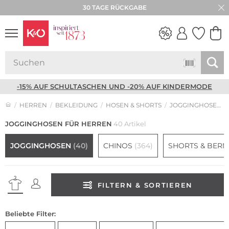
30 TAGE RÜCKGABE
NEW IN
WEDDING
VIBES
-15% AUF SCHULTASCHEN UND -20% AUF KINDERMODE
HERREN
BEKLEIDUNG
HOSEN & SHORTS
JOGGINGHOSEN FÜR HERREN
JOGGINGHOSEN FÜR HERREN
40 Artikel
JOGGINGHOSEN
(40)
CHINOS
(364)
SHORTS & BER
FILTERN & SORTIEREN
Beliebte Filter: