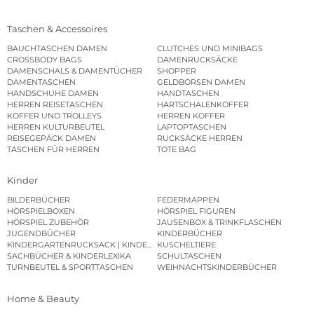
Taschen & Accessoires
BAUCHTASCHEN DAMEN
CLUTCHES UND MINIBAGS
CROSSBODY BAGS
DAMENRUCKSÄCKE
DAMENSCHALS & DAMENTÜCHER
SHOPPER
DAMENTASCHEN
GELDBÖRSEN DAMEN
HANDSCHUHE DAMEN
HANDTASCHEN
HERREN REISETASCHEN
HARTSCHALENKOFFER
KOFFER UND TROLLEYS
HERREN KOFFER
HERREN KULTURBEUTEL
LAPTOPTASCHEN
REISEGEPÄCK DAMEN
RUCKSÄCKE HERREN
TASCHEN FÜR HERREN
TOTE BAG
Kinder
BILDERBÜCHER
FEDERMAPPEN
HÖRSPIELBOXEN
HÖRSPIEL FIGUREN
HÖRSPIEL ZUBEHÖR
JAUSENBOX & TRINKFLASCHEN
JUGENDBÜCHER
KINDERBÜCHER
KINDERGARTENRUCKSACK | KINDERGARTENBEUTEL
KUSCHELTIERE
SACHBÜCHER & KINDERLEXIKA
SCHULTASCHEN
TURNBEUTEL & SPORTTASCHEN
WEIHNACHTSKINDERBÜCHER
Home & Beauty