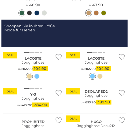
68.90
63.90
ab
ab
Shoppen Sie in Ihrer Größe
Mode für Herren
DEAL
DEAL
LACOSTE
LACOSTE
Jogginghose
Jogginghose
104.90
104.90
165.90
165.90
UVP
UVP
DSQUARED2
DEAL
DEAL
Y-3
Jogginghose
Jogginghose
399.90
653.90
UVP
284.90
427.90
UVP
DEAL
PROHIBITED
HUGO
Jogginghose
Jogginghose Doak212