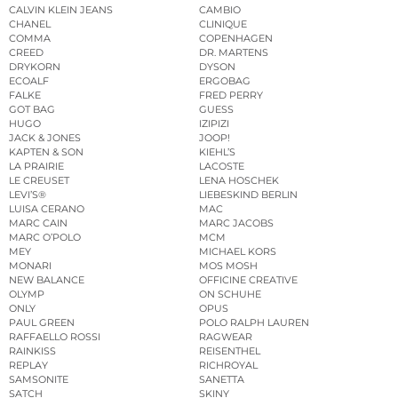
CALVIN KLEIN JEANS
CAMBIO
CHANEL
CLINIQUE
COMMA
COPENHAGEN
CREED
DR. MARTENS
DRYKORN
DYSON
ECOALF
ERGOBAG
FALKE
FRED PERRY
GOT BAG
GUESS
HUGO
IZIPIZI
JACK & JONES
JOOP!
KAPTEN & SON
KIEHL’S
LA PRAIRIE
LACOSTE
LE CREUSET
LENA HOSCHEK
LEVI’S®
LIEBESKIND BERLIN
LUISA CERANO
MAC
MARC CAIN
MARC JACOBS
MARC O’POLO
MCM
MEY
MICHAEL KORS
MONARI
MOS MOSH
NEW BALANCE
OFFICINE CREATIVE
OLYMP
ON SCHUHE
ONLY
OPUS
PAUL GREEN
POLO RALPH LAUREN
RAFFAELLO ROSSI
RAGWEAR
RAINKISS
REISENTHEL
REPLAY
RICHROYAL
SAMSONITE
SANETTA
SATCH
SKINY