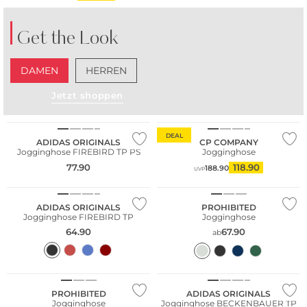
Get the Look
DAMEN
HERREN
Jetzt shoppen
DEAL
ADIDAS ORIGINALS
CP COMPANY
Jogginghose FIREBIRD TP PS
Jogginghose
77.90
118.90
188.90
UVP
ADIDAS ORIGINALS
PROHIBITED
Jogginghose FIREBIRD TP
Jogginghose
64.90
67.90
ab
PROHIBITED
ADIDAS ORIGINALS
Jogginghose
Jogginghose BECKENBAUER TP