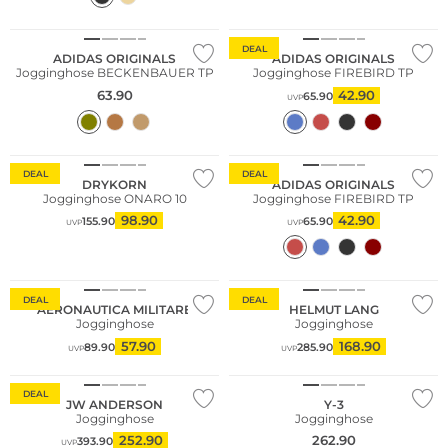
Nachhaltig
DEAL
ADIDAS ORIGINALS
ADIDAS ORIGINALS
Jogginghose BECKENBAUER TP
Jogginghose FIREBIRD TP
63.90
42.90
65.90
UVP
Nachhaltig
DEAL
DEAL
DRYKORN
ADIDAS ORIGINALS
Jogginghose ONARO 10
Jogginghose FIREBIRD TP
98.90
42.90
155.90
65.90
UVP
UVP
DEAL
DEAL
AERONAUTICA MILITARE
HELMUT LANG
Jogginghose
Jogginghose
57.90
168.90
89.90
285.90
UVP
UVP
DEAL
JW ANDERSON
Y-3
Jogginghose
Jogginghose
252.90
262.90
393.90
UVP