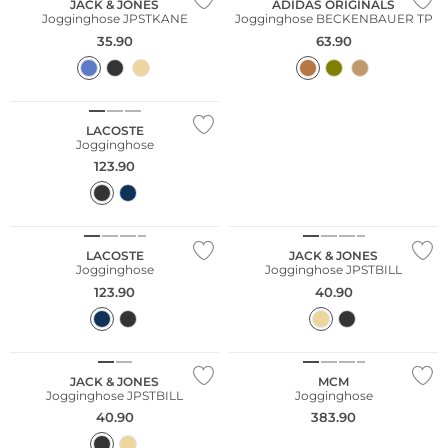
JACK & JONES
ADIDAS ORIGINALS
Jogginghose JPSTKANE
Jogginghose BECKENBAUER TP
35.90
63.90
NEU
LACOSTE
Jogginghose
123.90
NEU
NEU
LACOSTE
JACK & JONES
Jogginghose
Jogginghose JPSTBILL
123.90
40.90
NEU
JACK & JONES
MCM
Jogginghose JPSTBILL
Jogginghose
40.90
383.90