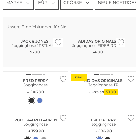
MARKE
FÜR
GRÖSSE
NEU EINGETROFF
Unsere Empfehlungen für Sie
Nachhaltig
JACK & JONES
ADIDAS ORIGINALS
Jogginghose JPSTKANE
Jogginghose FIREBIRD TP
36.90
64.90
Nachhaltig
DEAL
FRED PERRY
ADIDAS ORIGINALS
Jogginghose
Jogginghose TP
106.90
51.90
ab
79.90
UVP
POLO RALPH LAUREN
FRED PERRY
Jogginghose
Jogginghose
159.90
106.90
ab
ab