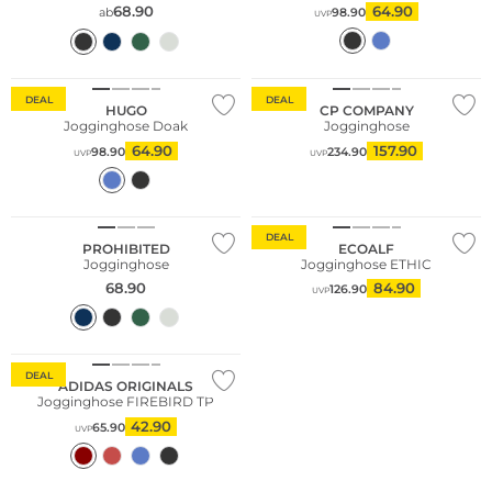
68.90
64.90
ab
98.90
UVP
DEAL
DEAL
HUGO
CP COMPANY
Jogginghose Doak
Jogginghose
64.90
157.90
98.90
234.90
UVP
UVP
Nachhaltig
DEAL
PROHIBITED
ECOALF
Jogginghose
Jogginghose ETHIC
68.90
84.90
126.90
UVP
Nachhaltig
DEAL
ADIDAS ORIGINALS
Jogginghose FIREBIRD TP
42.90
65.90
UVP