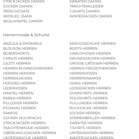
STRICKJACKEN DAMEN
SWEATER DAMEN
SOCKEN DAMEN
TRACHTENKLEIDER
TRENCHCOATS
T-SHIRTS DAMEN
WIDELEG JEANS
WINTERJACKEN DAMEN
WOLLMÄNTEL DAMEN
Herrenmode & Schuhe
ANZÜGE & SMOKINGS
ANZUGSSCHUHE HERREN
BLOUSON HERREN
BOOTS HERREN
BOXERSHORTS
CARGOHOSEN HERREN
CHINOS HERREN
DAUNENJACKEN HERREN
GILETS HERREN
GROSSE GRÖSSEN HERREN
HERREN BUSINESSHEMDEN
HERREN FREIZEITHEMDEN
HERREN HEMDEN
HERRENHOSEN
HERRENJACKEN
HERRENSNEAKER
HOODIES HERREN
JEANS HERREN
LEDERHOSEN
LEDERJACKEN HERREN
MÄNTEL HERREN
OVERSHIRTS HERREN
PARKA HERREN
POLOSHIRTS HERREN
PULLOVER HERREN
PULLUNDER HERREN
PYJAMAS HERREN
RUCKSÄCKE HERREN
SAKKOS
SOCKEN HERREN
SOCKEN MULTIPACKS
SONNENBRILLEN HERREN
STRICKJACKEN HERREN
SWEATER HERREN
TRACHTENMODE HERREN
T-SHIRTS HERREN
ÜBERGANGSJACKEN HERREN
UNTERHEMDEN HERREN
UNTERWÄSCHE HERREN
WINTERJACKEN HERREN