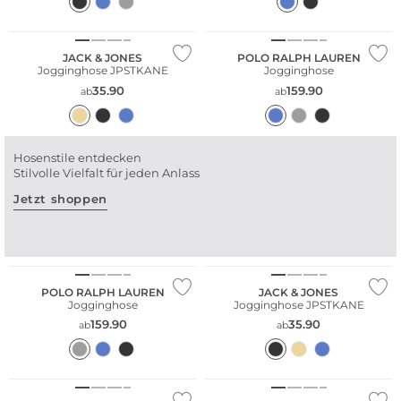
Nachhaltig
JACK & JONES
POLO RALPH LAUREN
Jogginghose JPSTKANE
Jogginghose
35.90
159.90
ab
ab
Hosenstile entdecken
Stilvolle Vielfalt für jeden Anlass
Jetzt shoppen
Fashion Tipp
Nachhaltig
POLO RALPH LAUREN
JACK & JONES
Jogginghose
Jogginghose JPSTKANE
159.90
35.90
ab
ab
NEU
Nachhaltig
NEU