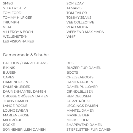
SMEG
SOMEDAY
STEP BY STEP
TAMARIS
TOM FORD
TOM TAILOR
TOMMY HILFIGER
TOMMY JEANS
TRIUMPH
VEE COLLECTIVE
VEJA
VERO MODA
VILLEROY & BOCH
WEEKEND MAX MARA
WELLENSTEYN
WMF
LES VISIONNAIRES
Damenmode & Schuhe
BALLOON / BARREL JEANS
BHS
BIKINIS
BLAZER FÜR DAMEN
BLUSEN
BOOTS
CAPES
CHELSEABOOTS
DAMENHOSEN
DAMENJACKEN
DAMENKLEIDER
DAMENPULLOVER
DAUNENMÄNTEL DAMEN
DIRNDLBLUSEN
GROSSE GRÖSSEN DAMEN
HEMDBLUSEN
JEANS DAMEN
KURZE RÖCKE
LANGE RÖCKE
LEGGINGS DAMEN
LOUNGEWEAR
MÄNTEL DAMEN
MARLENEHOSE
MAXIKLEIDER
MIDI RÖCKE
MIDIKLEIDER
RÖCKE
SHAPEWEAR DAMEN
SONNENBRILLEN DAMEN
STIEFELETTEN FÜR DAMEN