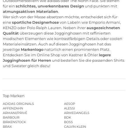
Outdoorherstellern wie
adidas
oder
The North Face
. Sie stehen
für ein
schlichtes, unverkennbares Design
und punkten mit
atmungsaktiven Materialien
.
Wer sich von der Masse absetzen möchte, entscheidet sich für
eine
sportliche
Designerhose
von Labeln wie
Emporio Armani
,
KENZO
oder
Polo Ralph Laure
n. Neben ihrer
ausgezeichneten
Qualität
überzeugen diese Jogginghosen mit raffinierten
modischen Elementen wie kontrastfärbigen Details oder coolen
Materialeinsätzen. Auch auf diesen Jogginghosen hat das
jeweilige
Markenlogo
natürlich einen prominenten Platz.
Entdecken Sie im Online Shop von Kastner & Öhler
legere
Jogginghosen für Herren
und bestellen Sie die passenden Shirts
und Sweater gleich dazu!
Top Marken
ADIDAS ORIGINALS
AESOP
AFFENZAHN
ALESSI
ARMANI/PRIVÉ
ARMEDANGELS
BARBOUR
BDK
BIRKENSTOCK
BOSS
BRAX
CALVIN KLEIN