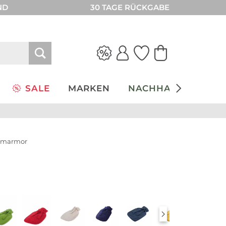
ND
30 TAGE RÜCKGABE
SALE
MARKEN
NACHHALTIGKEIT
l marmor