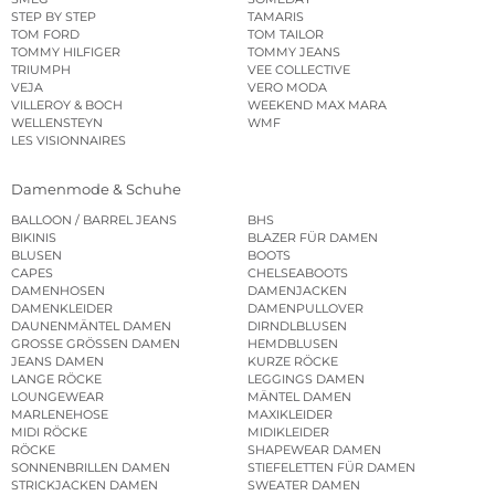
STEP BY STEP
TAMARIS
TOM FORD
TOM TAILOR
TOMMY HILFIGER
TOMMY JEANS
TRIUMPH
VEE COLLECTIVE
VEJA
VERO MODA
VILLEROY & BOCH
WEEKEND MAX MARA
WELLENSTEYN
WMF
LES VISIONNAIRES
Damenmode & Schuhe
BALLOON / BARREL JEANS
BHS
BIKINIS
BLAZER FÜR DAMEN
BLUSEN
BOOTS
CAPES
CHELSEABOOTS
DAMENHOSEN
DAMENJACKEN
DAMENKLEIDER
DAMENPULLOVER
DAUNENMÄNTEL DAMEN
DIRNDLBLUSEN
GROSSE GRÖSSEN DAMEN
HEMDBLUSEN
JEANS DAMEN
KURZE RÖCKE
LANGE RÖCKE
LEGGINGS DAMEN
LOUNGEWEAR
MÄNTEL DAMEN
MARLENEHOSE
MAXIKLEIDER
MIDI RÖCKE
MIDIKLEIDER
RÖCKE
SHAPEWEAR DAMEN
SONNENBRILLEN DAMEN
STIEFELETTEN FÜR DAMEN
STRICKJACKEN DAMEN
SWEATER DAMEN