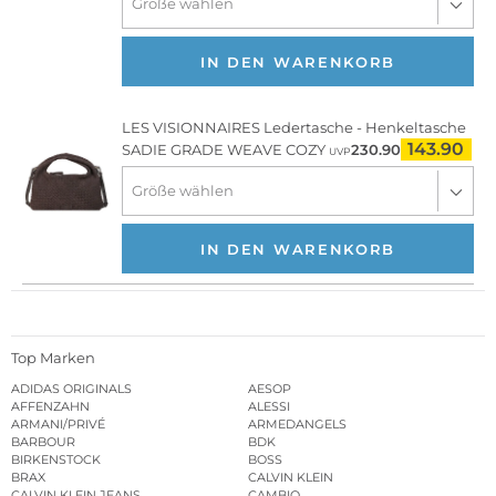
IN DEN WARENKORB
LES VISIONNAIRES
Ledertasche - Henkeltasche
143.90
SADIE GRADE WEAVE COZY
230.90
UVP
IN DEN WARENKORB
Top Marken
ADIDAS ORIGINALS
AESOP
AFFENZAHN
ALESSI
ARMANI/PRIVÉ
ARMEDANGELS
BARBOUR
BDK
BIRKENSTOCK
BOSS
BRAX
CALVIN KLEIN
CALVIN KLEIN JEANS
CAMBIO