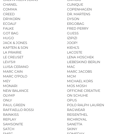
CHANEL
CLINIQUE
COMMA
COPENHAGEN
CREED
DR. MARTENS
DRYKORN
DYSON
ECOALF
ERGOBAG
FALKE
FRED PERRY
GOT BAG
GUESS
HUGO
IZIPIZI
JACK & JONES
JOOP!
KAPTEN & SON
KIEHL’S
LA PRAIRIE
LACOSTE
LE CREUSET
LENA HOSCHEK
LEVI’S®
LIEBESKIND BERLIN
LUISA CERANO
MAC
MARC CAIN
MARC JACOBS
MARC O’POLO
MCM
MEY
MICHAEL KORS
MONARI
MOS MOSH
NEW BALANCE
OFFICINE CREATIVE
OLYMP
ON SCHUHE
ONLY
OPUS
PAUL GREEN
POLO RALPH LAUREN
RAFFAELLO ROSSI
RAGWEAR
RAINKISS
REISENTHEL
REPLAY
RICHROYAL
SAMSONITE
SANETTA
SATCH
SKINY
SMEG
SOMEDAY