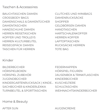
Taschen & Accessoires
BAUCHTASCHEN DAMEN
CLUTCHES UND MINIBAGS
CROSSBODY BAGS
DAMENRUCKSÄCKE
DAMENSCHALS & DAMENTÜCHER
SHOPPER
DAMENTASCHEN
GELDBÖRSEN DAMEN
HANDSCHUHE DAMEN
HANDTASCHEN
HERREN REISETASCHEN
HARTSCHALENKOFFER
KOFFER UND TROLLEYS
HERREN KOFFER
HERREN KULTURBEUTEL
LAPTOPTASCHEN
REISEGEPÄCK DAMEN
RUCKSÄCKE HERREN
TASCHEN FÜR HERREN
TOTE BAG
Kinder
BILDERBÜCHER
FEDERMAPPEN
HÖRSPIELBOXEN
HÖRSPIEL FIGUREN
HÖRSPIEL ZUBEHÖR
JAUSENBOX & TRINKFLASCHEN
JUGENDBÜCHER
KINDERBÜCHER
KINDERGARTENRUCKSACK | KINDERGARTENBEUTEL
KUSCHELTIERE
SACHBÜCHER & KINDERLEXIKA
SCHULTASCHEN
TURNBEUTEL & SPORTTASCHEN
WEIHNACHTSKINDERBÜCHER
Home & Beauty
AFTER SUN
AUGENCREME