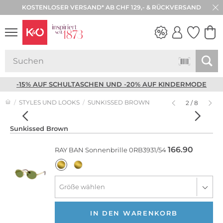
KOSTENLOSER VERSAND* AB CHF 129,- & RÜCKVERSAND
NEW IN
WEDDING
VIBES
-15% AUF SCHULTASCHEN UND -20% AUF KINDERMODE
STYLES UND LOOKS
SUNKISSED BROWN
2 / 8
Sunkissed Brown
166.90
RAY BAN
Sonnenbrille 0RB3931/54
IN DEN WARENKORB