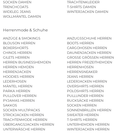
SOCKEN DAMEN
TRACHTENKLEIDER
TRENCHCOATS
T-SHIRTS DAMEN
WIDELEG JEANS
WINTERJACKEN DAMEN
WOLLMÄNTEL DAMEN
Herrenmode & Schuhe
ANZÜGE & SMOKINGS
ANZUGSSCHUHE HERREN
BLOUSON HERREN
BOOTS HERREN
BOXERSHORTS
CARGOHOSEN HERREN
CHINOS HERREN
DAUNENJACKEN HERREN
GILETS HERREN
GROSSE GRÖSSEN HERREN
HERREN BUSINESSHEMDEN
HERREN FREIZEITHEMDEN
HERREN HEMDEN
HERRENHOSEN
HERRENJACKEN
HERRENSNEAKER
HOODIES HERREN
JEANS HERREN
LEDERHOSEN
LEDERJACKEN HERREN
MÄNTEL HERREN
OVERSHIRTS HERREN
PARKA HERREN
POLOSHIRTS HERREN
PULLOVER HERREN
PULLUNDER HERREN
PYJAMAS HERREN
RUCKSÄCKE HERREN
SAKKOS
SOCKEN HERREN
SOCKEN MULTIPACKS
SONNENBRILLEN HERREN
STRICKJACKEN HERREN
SWEATER HERREN
TRACHTENMODE HERREN
T-SHIRTS HERREN
ÜBERGANGSJACKEN HERREN
UNTERHEMDEN HERREN
UNTERWÄSCHE HERREN
WINTERJACKEN HERREN