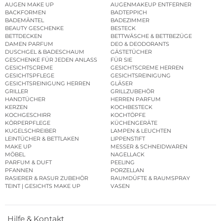
AUGEN MAKE UP
AUGENMAKEUP ENTFERNER
BACKFORMEN
BADTEPPICH
BADEMÄNTEL
BADEZIMMER
BEAUTY GESCHENKE
BESTECK
BETTDECKEN
BETTWÄSCHE & BETTBEZÜGE
DAMEN PARFUM
DEO & DEODORANTS
DUSCHGEL & BADESCHAUM
GÄSTETÜCHER
GESCHENKE FÜR JEDEN ANLASS
FÜR SIE
GESICHTSCREME
GESICHTSCREME HERREN
GESICHTSPFLEGE
GESICHTSREINIGUNG
GESICHTSREINIGUNG HERREN
GLÄSER
GRILLER
GRILLZUBEHÖR
HANDTÜCHER
HERREN PARFUM
KERZEN
KOCHBESTECK
KOCHGESCHIRR
KOCHTÖPFE
KÖRPERPFLEGE
KÜCHENGERÄTE
KUGELSCHREIBER
LAMPEN & LEUCHTEN
LEINTÜCHER & BETTLAKEN
LIPPENSTIFT
MAKE UP
MESSER & SCHNEIDWAREN
MÖBEL
NAGELLACK
PARFUM & DUFT
PEELING
PFANNEN
PORZELLAN
RASIERER & RASUR ZUBEHÖR
RAUMDÜFTE & RAUMSPRAY
TEINT | GESICHTS MAKE UP
VASEN
Hilfe & Kontakt