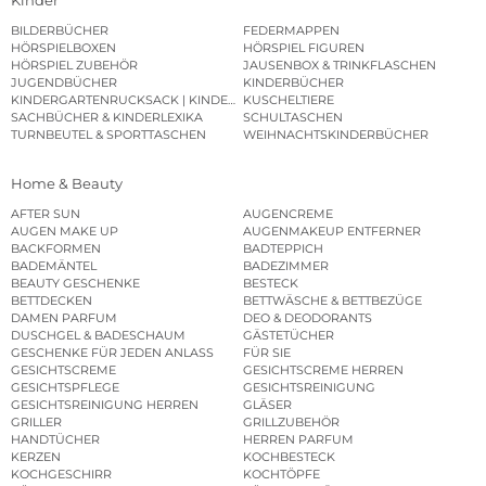
Kinder
BILDERBÜCHER
FEDERMAPPEN
HÖRSPIELBOXEN
HÖRSPIEL FIGUREN
HÖRSPIEL ZUBEHÖR
JAUSENBOX & TRINKFLASCHEN
JUGENDBÜCHER
KINDERBÜCHER
KINDERGARTENRUCKSACK | KINDERGARTENBEUTEL
KUSCHELTIERE
SACHBÜCHER & KINDERLEXIKA
SCHULTASCHEN
TURNBEUTEL & SPORTTASCHEN
WEIHNACHTSKINDERBÜCHER
Home & Beauty
AFTER SUN
AUGENCREME
AUGEN MAKE UP
AUGENMAKEUP ENTFERNER
BACKFORMEN
BADTEPPICH
BADEMÄNTEL
BADEZIMMER
BEAUTY GESCHENKE
BESTECK
BETTDECKEN
BETTWÄSCHE & BETTBEZÜGE
DAMEN PARFUM
DEO & DEODORANTS
DUSCHGEL & BADESCHAUM
GÄSTETÜCHER
GESCHENKE FÜR JEDEN ANLASS
FÜR SIE
GESICHTSCREME
GESICHTSCREME HERREN
GESICHTSPFLEGE
GESICHTSREINIGUNG
GESICHTSREINIGUNG HERREN
GLÄSER
GRILLER
GRILLZUBEHÖR
HANDTÜCHER
HERREN PARFUM
KERZEN
KOCHBESTECK
KOCHGESCHIRR
KOCHTÖPFE