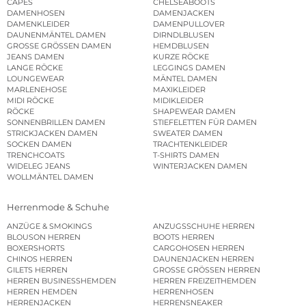
CAPES
CHELSEABOOTS
DAMENHOSEN
DAMENJACKEN
DAMENKLEIDER
DAMENPULLOVER
DAUNENMÄNTEL DAMEN
DIRNDLBLUSEN
GROSSE GRÖSSEN DAMEN
HEMDBLUSEN
JEANS DAMEN
KURZE RÖCKE
LANGE RÖCKE
LEGGINGS DAMEN
LOUNGEWEAR
MÄNTEL DAMEN
MARLENEHOSE
MAXIKLEIDER
MIDI RÖCKE
MIDIKLEIDER
RÖCKE
SHAPEWEAR DAMEN
SONNENBRILLEN DAMEN
STIEFELETTEN FÜR DAMEN
STRICKJACKEN DAMEN
SWEATER DAMEN
SOCKEN DAMEN
TRACHTENKLEIDER
TRENCHCOATS
T-SHIRTS DAMEN
WIDELEG JEANS
WINTERJACKEN DAMEN
WOLLMÄNTEL DAMEN
Herrenmode & Schuhe
ANZÜGE & SMOKINGS
ANZUGSSCHUHE HERREN
BLOUSON HERREN
BOOTS HERREN
BOXERSHORTS
CARGOHOSEN HERREN
CHINOS HERREN
DAUNENJACKEN HERREN
GILETS HERREN
GROSSE GRÖSSEN HERREN
HERREN BUSINESSHEMDEN
HERREN FREIZEITHEMDEN
HERREN HEMDEN
HERRENHOSEN
HERRENJACKEN
HERRENSNEAKER