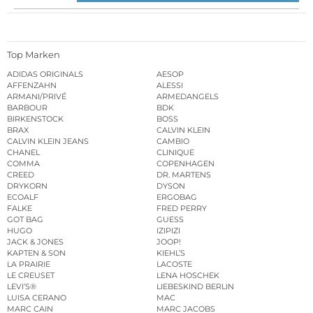
Top Marken
ADIDAS ORIGINALS
AESOP
AFFENZAHN
ALESSI
ARMANI/PRIVÉ
ARMEDANGELS
BARBOUR
BDK
BIRKENSTOCK
BOSS
BRAX
CALVIN KLEIN
CALVIN KLEIN JEANS
CAMBIO
CHANEL
CLINIQUE
COMMA
COPENHAGEN
CREED
DR. MARTENS
DRYKORN
DYSON
ECOALF
ERGOBAG
FALKE
FRED PERRY
GOT BAG
GUESS
HUGO
IZIPIZI
JACK & JONES
JOOP!
KAPTEN & SON
KIEHL’S
LA PRAIRIE
LACOSTE
LE CREUSET
LENA HOSCHEK
LEVI’S®
LIEBESKIND BERLIN
LUISA CERANO
MAC
MARC CAIN
MARC JACOBS