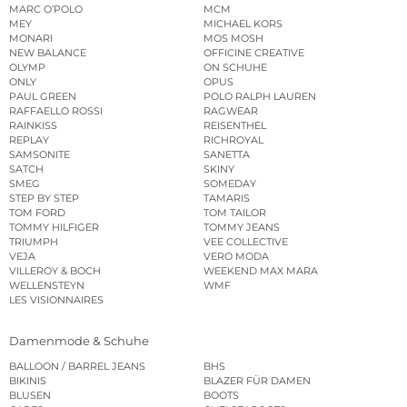
MARC O’POLO
MCM
MEY
MICHAEL KORS
MONARI
MOS MOSH
NEW BALANCE
OFFICINE CREATIVE
OLYMP
ON SCHUHE
ONLY
OPUS
PAUL GREEN
POLO RALPH LAUREN
RAFFAELLO ROSSI
RAGWEAR
RAINKISS
REISENTHEL
REPLAY
RICHROYAL
SAMSONITE
SANETTA
SATCH
SKINY
SMEG
SOMEDAY
STEP BY STEP
TAMARIS
TOM FORD
TOM TAILOR
TOMMY HILFIGER
TOMMY JEANS
TRIUMPH
VEE COLLECTIVE
VEJA
VERO MODA
VILLEROY & BOCH
WEEKEND MAX MARA
WELLENSTEYN
WMF
LES VISIONNAIRES
Damenmode & Schuhe
BALLOON / BARREL JEANS
BHS
BIKINIS
BLAZER FÜR DAMEN
BLUSEN
BOOTS