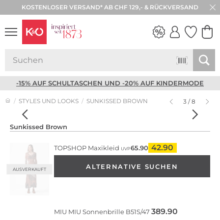
KOSTENLOSER VERSAND* AB CHF 129,- & RÜCKVERSAND
NEW IN
WEDDING
VIBES
-15% AUF SCHULTASCHEN UND -20% AUF KINDERMODE
STYLES UND LOOKS
SUNKISSED BROWN
3 / 8
Sunkissed Brown
42.90
TOPSHOP
Maxikleid
65.90
UVP
ALTERNATIVE SUCHEN
AUSVERKAUFT
389.90
MIU MIU
Sonnenbrille B51S/47