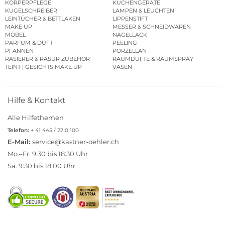
KÖRPERPFLEGE
KÜCHENGERÄTE
KUGELSCHREIBER
LAMPEN & LEUCHTEN
LEINTÜCHER & BETTLAKEN
LIPPENSTIFT
MAKE UP
MESSER & SCHNEIDWAREN
MÖBEL
NAGELLACK
PARFUM & DUFT
PEELING
PFANNEN
PORZELLAN
RASIERER & RASUR ZUBEHÖR
RAUMDÜFTE & RAUMSPRAY
TEINT | GESICHTS MAKE UP
VASEN
Hilfe & Kontakt
Alle Hilfethemen
Telefon:
+ 41 445 / 22 0 100
E-Mail:
service@kastner-oehler.ch
Mo.–Fr. 9:30 bis 18:30 Uhr
Sa. 9:30 bis 18:00 Uhr