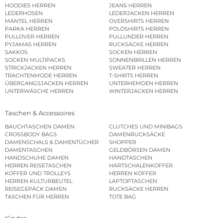
HOODIES HERREN
JEANS HERREN
LEDERHOSEN
LEDERJACKEN HERREN
MÄNTEL HERREN
OVERSHIRTS HERREN
PARKA HERREN
POLOSHIRTS HERREN
PULLOVER HERREN
PULLUNDER HERREN
PYJAMAS HERREN
RUCKSÄCKE HERREN
SAKKOS
SOCKEN HERREN
SOCKEN MULTIPACKS
SONNENBRILLEN HERREN
STRICKJACKEN HERREN
SWEATER HERREN
TRACHTENMODE HERREN
T-SHIRTS HERREN
ÜBERGANGSJACKEN HERREN
UNTERHEMDEN HERREN
UNTERWÄSCHE HERREN
WINTERJACKEN HERREN
Taschen & Accessoires
BAUCHTASCHEN DAMEN
CLUTCHES UND MINIBAGS
CROSSBODY BAGS
DAMENRUCKSÄCKE
DAMENSCHALS & DAMENTÜCHER
SHOPPER
DAMENTASCHEN
GELDBÖRSEN DAMEN
HANDSCHUHE DAMEN
HANDTASCHEN
HERREN REISETASCHEN
HARTSCHALENKOFFER
KOFFER UND TROLLEYS
HERREN KOFFER
HERREN KULTURBEUTEL
LAPTOPTASCHEN
REISEGEPÄCK DAMEN
RUCKSÄCKE HERREN
TASCHEN FÜR HERREN
TOTE BAG