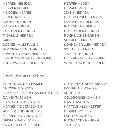
HERREN HEMDEN
HERRENHOSEN
HERRENJACKEN
HERRENSNEAKER
HOODIES HERREN
JEANS HERREN
LEDERHOSEN
LEDERJACKEN HERREN
MÄNTEL HERREN
OVERSHIRTS HERREN
PARKA HERREN
POLOSHIRTS HERREN
PULLOVER HERREN
PULLUNDER HERREN
PYJAMAS HERREN
RUCKSÄCKE HERREN
SAKKOS
SOCKEN HERREN
SOCKEN MULTIPACKS
SONNENBRILLEN HERREN
STRICKJACKEN HERREN
SWEATER HERREN
TRACHTENMODE HERREN
T-SHIRTS HERREN
ÜBERGANGSJACKEN HERREN
UNTERHEMDEN HERREN
UNTERWÄSCHE HERREN
WINTERJACKEN HERREN
Taschen & Accessoires
BAUCHTASCHEN DAMEN
CLUTCHES UND MINIBAGS
CROSSBODY BAGS
DAMENRUCKSÄCKE
DAMENSCHALS & DAMENTÜCHER
SHOPPER
DAMENTASCHEN
GELDBÖRSEN DAMEN
HANDSCHUHE DAMEN
HANDTASCHEN
HERREN REISETASCHEN
HARTSCHALENKOFFER
KOFFER UND TROLLEYS
HERREN KOFFER
HERREN KULTURBEUTEL
LAPTOPTASCHEN
REISEGEPÄCK DAMEN
RUCKSÄCKE HERREN
TASCHEN FÜR HERREN
TOTE BAG