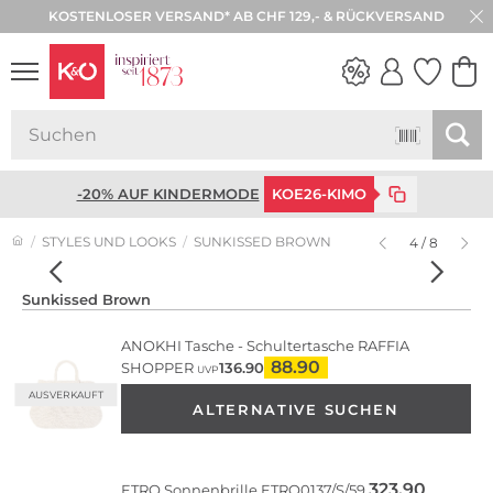
KOSTENLOSER VERSAND* AB CHF 129,- & RÜCKVERSAND
WEDDING
VIBES
-20% AUF KINDERMODE
KOE26-KIMO
STYLES UND LOOKS
SUNKISSED BROWN
4 / 8
Sunkissed Brown
ANOKHI
Tasche - Schultertasche RAFFIA
88.90
SHOPPER
136.90
UVP
AUSVERKAUFT
ALTERNATIVE SUCHEN
323.90
ETRO
Sonnenbrille ETRO0137/S/59