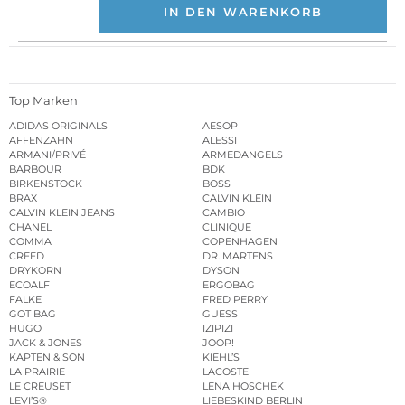
IN DEN WARENKORB
Top Marken
ADIDAS ORIGINALS
AESOP
AFFENZAHN
ALESSI
ARMANI/PRIVÉ
ARMEDANGELS
BARBOUR
BDK
BIRKENSTOCK
BOSS
BRAX
CALVIN KLEIN
CALVIN KLEIN JEANS
CAMBIO
CHANEL
CLINIQUE
COMMA
COPENHAGEN
CREED
DR. MARTENS
DRYKORN
DYSON
ECOALF
ERGOBAG
FALKE
FRED PERRY
GOT BAG
GUESS
HUGO
IZIPIZI
JACK & JONES
JOOP!
KAPTEN & SON
KIEHL’S
LA PRAIRIE
LACOSTE
LE CREUSET
LENA HOSCHEK
LEVI’S®
LIEBESKIND BERLIN