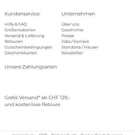
Kundenservice
Unternehmen
Hilfe & FAQ
Über uns
Größentabellen
Geschichte
Versand & Lieferung
Presse
Retouren
Jobs / Karriere
Gutscheinbedingungen
Standorte / Häuser
Geschenkkarten
Newsletter
Unsere Zahlungsarten
Klarna
Mastercard
Visa
Diners
Applepay
Paypal
Gratis Versand* ab CHF 129,-
und kostenlose Retoure
Schweizer Post
Gebrüder Weiss