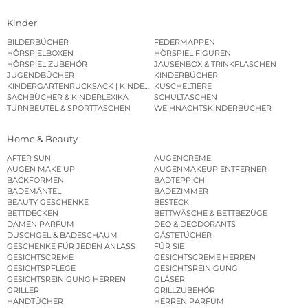
Kinder
BILDERBÜCHER
FEDERMAPPEN
HÖRSPIELBOXEN
HÖRSPIEL FIGUREN
HÖRSPIEL ZUBEHÖR
JAUSENBOX & TRINKFLASCHEN
JUGENDBÜCHER
KINDERBÜCHER
KINDERGARTENRUCKSACK | KINDERGARTENBEUTEL
KUSCHELTIERE
SACHBÜCHER & KINDERLEXIKA
SCHULTASCHEN
TURNBEUTEL & SPORTTASCHEN
WEIHNACHTSKINDERBÜCHER
Home & Beauty
AFTER SUN
AUGENCREME
AUGEN MAKE UP
AUGENMAKEUP ENTFERNER
BACKFORMEN
BADTEPPICH
BADEMÄNTEL
BADEZIMMER
BEAUTY GESCHENKE
BESTECK
BETTDECKEN
BETTWÄSCHE & BETTBEZÜGE
DAMEN PARFUM
DEO & DEODORANTS
DUSCHGEL & BADESCHAUM
GÄSTETÜCHER
GESCHENKE FÜR JEDEN ANLASS
FÜR SIE
GESICHTSCREME
GESICHTSCREME HERREN
GESICHTSPFLEGE
GESICHTSREINIGUNG
GESICHTSREINIGUNG HERREN
GLÄSER
GRILLER
GRILLZUBEHÖR
HANDTÜCHER
HERREN PARFUM