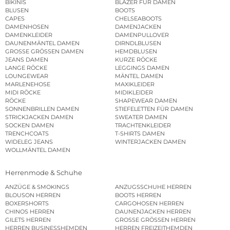
BIKINIS
BLAZER FÜR DAMEN
BLUSEN
BOOTS
CAPES
CHELSEABOOTS
DAMENHOSEN
DAMENJACKEN
DAMENKLEIDER
DAMENPULLOVER
DAUNENMÄNTEL DAMEN
DIRNDLBLUSEN
GROSSE GRÖSSEN DAMEN
HEMDBLUSEN
JEANS DAMEN
KURZE RÖCKE
LANGE RÖCKE
LEGGINGS DAMEN
LOUNGEWEAR
MÄNTEL DAMEN
MARLENEHOSE
MAXIKLEIDER
MIDI RÖCKE
MIDIKLEIDER
RÖCKE
SHAPEWEAR DAMEN
SONNENBRILLEN DAMEN
STIEFELETTEN FÜR DAMEN
STRICKJACKEN DAMEN
SWEATER DAMEN
SOCKEN DAMEN
TRACHTENKLEIDER
TRENCHCOATS
T-SHIRTS DAMEN
WIDELEG JEANS
WINTERJACKEN DAMEN
WOLLMÄNTEL DAMEN
Herrenmode & Schuhe
ANZÜGE & SMOKINGS
ANZUGSSCHUHE HERREN
BLOUSON HERREN
BOOTS HERREN
BOXERSHORTS
CARGOHOSEN HERREN
CHINOS HERREN
DAUNENJACKEN HERREN
GILETS HERREN
GROSSE GRÖSSEN HERREN
HERREN BUSINESSHEMDEN
HERREN FREIZEITHEMDEN