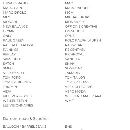
LUISA CERANO
MAC
MARC CAIN
MARC JACOBS
MARC O’POLO
MCM
MEY
MICHAEL KORS
MONARI
MOS MOSH
NEW BALANCE
OFFICINE CREATIVE
OLYMP
ON SCHUHE
ONLY
OPUS
PAUL GREEN
POLO RALPH LAUREN
RAFFAELLO ROSSI
RAGWEAR
RAINKISS
REISENTHEL
REPLAY
RICHROYAL
SAMSONITE
SANETTA
SATCH
SKINY
SMEG
SOMEDAY
STEP BY STEP
TAMARIS
TOM FORD
TOM TAILOR
TOMMY HILFIGER
TOMMY JEANS
TRIUMPH
VEE COLLECTIVE
VEJA
VERO MODA
VILLEROY & BOCH
WEEKEND MAX MARA
WELLENSTEYN
WMF
LES VISIONNAIRES
Damenmode & Schuhe
BALLOON / BARREL JEANS
BHS