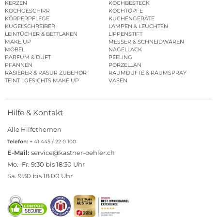
KERZEN
KOCHBESTECK
KOCHGESCHIRR
KOCHTÖPFE
KÖRPERPFLEGE
KÜCHENGERÄTE
KUGELSCHREIBER
LAMPEN & LEUCHTEN
LEINTÜCHER & BETTLAKEN
LIPPENSTIFT
MAKE UP
MESSER & SCHNEIDWAREN
MÖBEL
NAGELLACK
PARFUM & DUFT
PEELING
PFANNEN
PORZELLAN
RASIERER & RASUR ZUBEHÖR
RAUMDÜFTE & RAUMSPRAY
TEINT | GESICHTS MAKE UP
VASEN
Hilfe & Kontakt
Alle Hilfethemen
Telefon:
+ 41 445 / 22 0 100
E-Mail:
service@kastner-oehler.ch
Mo.–Fr. 9:30 bis 18:30 Uhr
Sa. 9:30 bis 18:00 Uhr