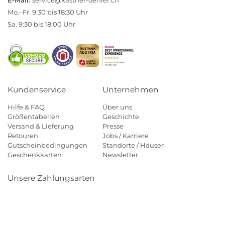
E-Mail:
service@kastner-oehler.ch
Mo.–Fr. 9:30 bis 18:30 Uhr
Sa. 9:30 bis 18:00 Uhr
Kundenservice
Unternehmen
Hilfe & FAQ
Über uns
Größentabellen
Geschichte
Versand & Lieferung
Presse
Retouren
Jobs / Karriere
Gutscheinbedingungen
Standorte / Häuser
Geschenkkarten
Newsletter
Unsere Zahlungsarten
Klarna
Mastercard
Visa
Diners
Applepay
Paypal