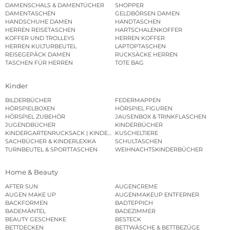
DAMENSCHALS & DAMENTÜCHER
SHOPPER
DAMENTASCHEN
GELDBÖRSEN DAMEN
HANDSCHUHE DAMEN
HANDTASCHEN
HERREN REISETASCHEN
HARTSCHALENKOFFER
KOFFER UND TROLLEYS
HERREN KOFFER
HERREN KULTURBEUTEL
LAPTOPTASCHEN
REISEGEPÄCK DAMEN
RUCKSÄCKE HERREN
TASCHEN FÜR HERREN
TOTE BAG
Kinder
BILDERBÜCHER
FEDERMAPPEN
HÖRSPIELBOXEN
HÖRSPIEL FIGUREN
HÖRSPIEL ZUBEHÖR
JAUSENBOX & TRINKFLASCHEN
JUGENDBÜCHER
KINDERBÜCHER
KINDERGARTENRUCKSACK | KINDERGARTENBEUTEL
KUSCHELTIERE
SACHBÜCHER & KINDERLEXIKA
SCHULTASCHEN
TURNBEUTEL & SPORTTASCHEN
WEIHNACHTSKINDERBÜCHER
Home & Beauty
AFTER SUN
AUGENCREME
AUGEN MAKE UP
AUGENMAKEUP ENTFERNER
BACKFORMEN
BADTEPPICH
BADEMÄNTEL
BADEZIMMER
BEAUTY GESCHENKE
BESTECK
BETTDECKEN
BETTWÄSCHE & BETTBEZÜGE