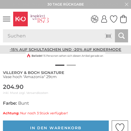
30 TAGE RÜCKGABE
NEW IN
WEDDING
VIBES
-15% AUF SCHULTASCHEN UND -20% AUF KINDERMODE
Beliebt!
15 Personen sehen sich diesen Artikel gerade an
VILLEROY & BOCH SIGNATURE
Vase hoch "Amazonia" 29cm
204.90
inkl. Mwst zzgl.
Versandkosten
Farbe:
Bunt
Achtung:
Nur noch 3 Stück verfügbar!
IN DEN WARENKORB