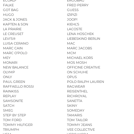
ECOALF
ERGOBAG
FALKE
FRED PERRY
GOT BAG
GUESS
HUGO
IZIPIZI
JACK & JONES
JOOP!
KAPTEN & SON
KIEHL’S
LA PRAIRIE
LACOSTE
LE CREUSET
LENA HOSCHEK
LEVI’S®
LIEBESKIND BERLIN
LUISA CERANO
MAC
MARC CAIN
MARC JACOBS
MARC O’POLO
MCM
MEY
MICHAEL KORS
MONARI
MOS MOSH
NEW BALANCE
OFFICINE CREATIVE
OLYMP
ON SCHUHE
ONLY
OPUS
PAUL GREEN
POLO RALPH LAUREN
RAFFAELLO ROSSI
RAGWEAR
RAINKISS
REISENTHEL
REPLAY
RICHROYAL
SAMSONITE
SANETTA
SATCH
SKINY
SMEG
SOMEDAY
STEP BY STEP
TAMARIS
TOM FORD
TOM TAILOR
TOMMY HILFIGER
TOMMY JEANS
TRIUMPH
VEE COLLECTIVE