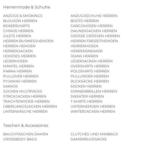
Herrenmode & Schuhe
ANZÜGE & SMOKINGS
ANZUGSSCHUHE HERREN
BLOUSON HERREN
BOOTS HERREN
BOXERSHORTS
CARGOHOSEN HERREN
CHINOS HERREN
DAUNENJACKEN HERREN
GILETS HERREN
GROSSE GRÖSSEN HERREN
HERREN BUSINESSHEMDEN
HERREN FREIZEITHEMDEN
HERREN HEMDEN
HERRENHOSEN
HERRENJACKEN
HERRENSNEAKER
HOODIES HERREN
JEANS HERREN
LEDERHOSEN
LEDERJACKEN HERREN
MÄNTEL HERREN
OVERSHIRTS HERREN
PARKA HERREN
POLOSHIRTS HERREN
PULLOVER HERREN
PULLUNDER HERREN
PYJAMAS HERREN
RUCKSÄCKE HERREN
SAKKOS
SOCKEN HERREN
SOCKEN MULTIPACKS
SONNENBRILLEN HERREN
STRICKJACKEN HERREN
SWEATER HERREN
TRACHTENMODE HERREN
T-SHIRTS HERREN
ÜBERGANGSJACKEN HERREN
UNTERHEMDEN HERREN
UNTERWÄSCHE HERREN
WINTERJACKEN HERREN
Taschen & Accessoires
BAUCHTASCHEN DAMEN
CLUTCHES UND MINIBAGS
CROSSBODY BAGS
DAMENRUCKSÄCKE