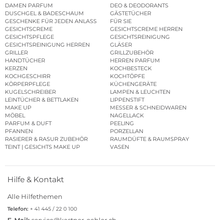
DAMEN PARFUM
DEO & DEODORANTS
DUSCHGEL & BADESCHAUM
GÄSTETÜCHER
GESCHENKE FÜR JEDEN ANLASS
FÜR SIE
GESICHTSCREME
GESICHTSCREME HERREN
GESICHTSPFLEGE
GESICHTSREINIGUNG
GESICHTSREINIGUNG HERREN
GLÄSER
GRILLER
GRILLZUBEHÖR
HANDTÜCHER
HERREN PARFUM
KERZEN
KOCHBESTECK
KOCHGESCHIRR
KOCHTÖPFE
KÖRPERPFLEGE
KÜCHENGERÄTE
KUGELSCHREIBER
LAMPEN & LEUCHTEN
LEINTÜCHER & BETTLAKEN
LIPPENSTIFT
MAKE UP
MESSER & SCHNEIDWAREN
MÖBEL
NAGELLACK
PARFUM & DUFT
PEELING
PFANNEN
PORZELLAN
RASIERER & RASUR ZUBEHÖR
RAUMDÜFTE & RAUMSPRAY
TEINT | GESICHTS MAKE UP
VASEN
Hilfe & Kontakt
Alle Hilfethemen
Telefon:
+ 41 445 / 22 0 100