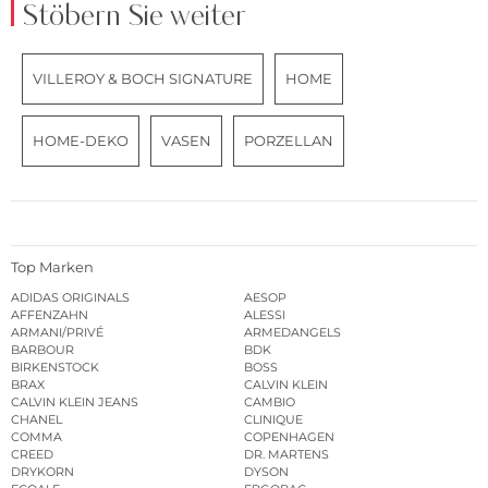
Stöbern Sie weiter
VILLEROY & BOCH SIGNATURE
HOME
HOME-DEKO
VASEN
PORZELLAN
Top Marken
ADIDAS ORIGINALS
AESOP
AFFENZAHN
ALESSI
ARMANI/PRIVÉ
ARMEDANGELS
BARBOUR
BDK
BIRKENSTOCK
BOSS
BRAX
CALVIN KLEIN
CALVIN KLEIN JEANS
CAMBIO
CHANEL
CLINIQUE
COMMA
COPENHAGEN
CREED
DR. MARTENS
DRYKORN
DYSON