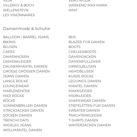
VEJA
VERO MODA
VILLEROY & BOCH
WEEKEND MAX MARA
WELLENSTEYN
WMF
LES VISIONNAIRES
Damenmode & Schuhe
BALLOON / BARREL JEANS
BHS
BIKINIS
BLAZER FÜR DAMEN
BLUSEN
BOOTS
CAPES
CHELSEABOOTS
DAMENHOSEN
DAMENJACKEN
DAMENKLEIDER
DAMENPULLOVER
DAUNENMÄNTEL DAMEN
DIRNDLBLUSEN
GROSSE GRÖSSEN DAMEN
HEMDBLUSEN
JEANS DAMEN
KURZE RÖCKE
LANGE RÖCKE
LEGGINGS DAMEN
LOUNGEWEAR
MÄNTEL DAMEN
MARLENEHOSE
MAXIKLEIDER
MIDI RÖCKE
MIDIKLEIDER
RÖCKE
SHAPEWEAR DAMEN
SONNENBRILLEN DAMEN
STIEFELETTEN FÜR DAMEN
STRICKJACKEN DAMEN
SWEATER DAMEN
SOCKEN DAMEN
TRACHTENKLEIDER
TRENCHCOATS
T-SHIRTS DAMEN
WIDELEG JEANS
WINTERJACKEN DAMEN
WOLLMÄNTEL DAMEN