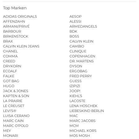
Top Marken
ADIDAS ORIGINALS
AESOP
AFFENZAHN
ALESSI
ARMANI/PRIVÉ
ARMEDANGELS
BARBOUR
BDK
BIRKENSTOCK
BOSS
BRAX
CALVIN KLEIN
CALVIN KLEIN JEANS
CAMBIO
CHANEL
CLINIQUE
COMMA
COPENHAGEN
CREED
DR. MARTENS
DRYKORN
DYSON
ECOALF
ERGOBAG
FALKE
FRED PERRY
GOT BAG
GUESS
HUGO
IZIPIZI
JACK & JONES
JOOP!
KAPTEN & SON
KIEHL’S
LA PRAIRIE
LACOSTE
LE CREUSET
LENA HOSCHEK
LEVI’S®
LIEBESKIND BERLIN
LUISA CERANO
MAC
MARC CAIN
MARC JACOBS
MARC O’POLO
MCM
MEY
MICHAEL KORS
MONARI
MOS MOSH