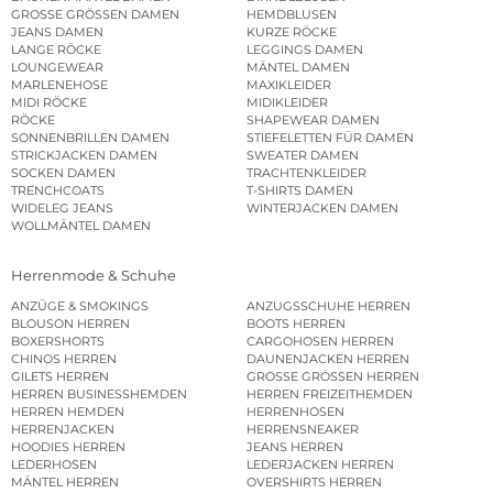
GROSSE GRÖSSEN DAMEN
HEMDBLUSEN
JEANS DAMEN
KURZE RÖCKE
LANGE RÖCKE
LEGGINGS DAMEN
LOUNGEWEAR
MÄNTEL DAMEN
MARLENEHOSE
MAXIKLEIDER
MIDI RÖCKE
MIDIKLEIDER
RÖCKE
SHAPEWEAR DAMEN
SONNENBRILLEN DAMEN
STIEFELETTEN FÜR DAMEN
STRICKJACKEN DAMEN
SWEATER DAMEN
SOCKEN DAMEN
TRACHTENKLEIDER
TRENCHCOATS
T-SHIRTS DAMEN
WIDELEG JEANS
WINTERJACKEN DAMEN
WOLLMÄNTEL DAMEN
Herrenmode & Schuhe
ANZÜGE & SMOKINGS
ANZUGSSCHUHE HERREN
BLOUSON HERREN
BOOTS HERREN
BOXERSHORTS
CARGOHOSEN HERREN
CHINOS HERREN
DAUNENJACKEN HERREN
GILETS HERREN
GROSSE GRÖSSEN HERREN
HERREN BUSINESSHEMDEN
HERREN FREIZEITHEMDEN
HERREN HEMDEN
HERRENHOSEN
HERRENJACKEN
HERRENSNEAKER
HOODIES HERREN
JEANS HERREN
LEDERHOSEN
LEDERJACKEN HERREN
MÄNTEL HERREN
OVERSHIRTS HERREN