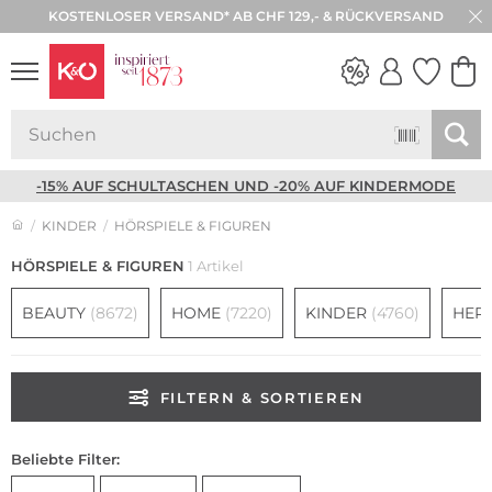
KOSTENLOSER VERSAND* AB CHF 129,- & RÜCKVERSAND
NEW IN
WEDDING
VIBES
-15% AUF SCHULTASCHEN UND -20% AUF KINDERMODE
KINDER
HÖRSPIELE & FIGUREN
HÖRSPIELE & FIGUREN
1 Artikel
BEAUTY
(8672)
HOME
(7220)
KINDER
(4760)
HER
FILTERN & SORTIEREN
Beliebte Filter: