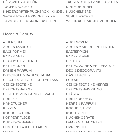
HÖRSPIEL ZUBEHÖR
JAUSENBOX & TRINKFLASCHEN
JUGENDBÜCHER
KINDERBÜCHER
KINDERGARTENRUCKSACK | KINDERGARTENBEUTEL
KUSCHELTIERE
SACHBÜCHER & KINDERLEXIKA
SCHULTASCHEN
TURNBEUTEL & SPORTTASCHEN
WEIHNACHTSKINDERBÜCHER
Home & Beauty
AFTER SUN
AUGENCREME
AUGEN MAKE UP
AUGENMAKEUP ENTFERNER
BACKFORMEN
BADTEPPICH
BADEMÄNTEL
BADEZIMMER
BEAUTY GESCHENKE
BESTECK
BETTDECKEN
BETTWÄSCHE & BETTBEZÜGE
DAMEN PARFUM
DEO & DEODORANTS
DUSCHGEL & BADESCHAUM
GÄSTETÜCHER
GESCHENKE FÜR JEDEN ANLASS
FÜR SIE
GESICHTSCREME
GESICHTSCREME HERREN
GESICHTSPFLEGE
GESICHTSREINIGUNG
GESICHTSREINIGUNG HERREN
GLÄSER
GRILLER
GRILLZUBEHÖR
HANDTÜCHER
HERREN PARFUM
KERZEN
KOCHBESTECK
KOCHGESCHIRR
KOCHTÖPFE
KÖRPERPFLEGE
KÜCHENGERÄTE
KUGELSCHREIBER
LAMPEN & LEUCHTEN
LEINTÜCHER & BETTLAKEN
LIPPENSTIFT
MAKE UP
MESSER & SCHNEIDWAREN