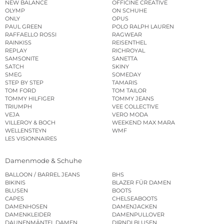
NEW BALANCE
OFFICINE CREATIVE
OLYMP
ON SCHUHE
ONLY
OPUS
PAUL GREEN
POLO RALPH LAUREN
RAFFAELLO ROSSI
RAGWEAR
RAINKISS
REISENTHEL
REPLAY
RICHROYAL
SAMSONITE
SANETTA
SATCH
SKINY
SMEG
SOMEDAY
STEP BY STEP
TAMARIS
TOM FORD
TOM TAILOR
TOMMY HILFIGER
TOMMY JEANS
TRIUMPH
VEE COLLECTIVE
VEJA
VERO MODA
VILLEROY & BOCH
WEEKEND MAX MARA
WELLENSTEYN
WMF
LES VISIONNAIRES
Damenmode & Schuhe
BALLOON / BARREL JEANS
BHS
BIKINIS
BLAZER FÜR DAMEN
BLUSEN
BOOTS
CAPES
CHELSEABOOTS
DAMENHOSEN
DAMENJACKEN
DAMENKLEIDER
DAMENPULLOVER
DAUNENMÄNTEL DAMEN
DIRNDLBLUSEN