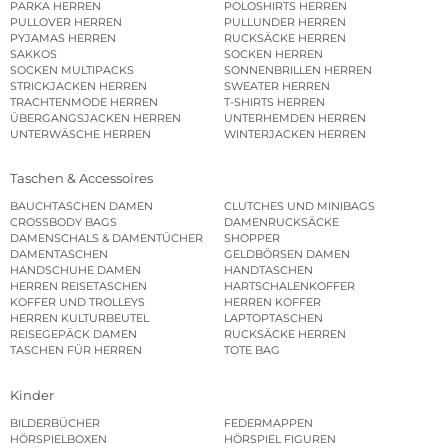
PARKA HERREN
POLOSHIRTS HERREN
PULLOVER HERREN
PULLUNDER HERREN
PYJAMAS HERREN
RUCKSÄCKE HERREN
SAKKOS
SOCKEN HERREN
SOCKEN MULTIPACKS
SONNENBRILLEN HERREN
STRICKJACKEN HERREN
SWEATER HERREN
TRACHTENMODE HERREN
T-SHIRTS HERREN
ÜBERGANGSJACKEN HERREN
UNTERHEMDEN HERREN
UNTERWÄSCHE HERREN
WINTERJACKEN HERREN
Taschen & Accessoires
BAUCHTASCHEN DAMEN
CLUTCHES UND MINIBAGS
CROSSBODY BAGS
DAMENRUCKSÄCKE
DAMENSCHALS & DAMENTÜCHER
SHOPPER
DAMENTASCHEN
GELDBÖRSEN DAMEN
HANDSCHUHE DAMEN
HANDTASCHEN
HERREN REISETASCHEN
HARTSCHALENKOFFER
KOFFER UND TROLLEYS
HERREN KOFFER
HERREN KULTURBEUTEL
LAPTOPTASCHEN
REISEGEPÄCK DAMEN
RUCKSÄCKE HERREN
TASCHEN FÜR HERREN
TOTE BAG
Kinder
BILDERBÜCHER
FEDERMAPPEN
HÖRSPIELBOXEN
HÖRSPIEL FIGUREN