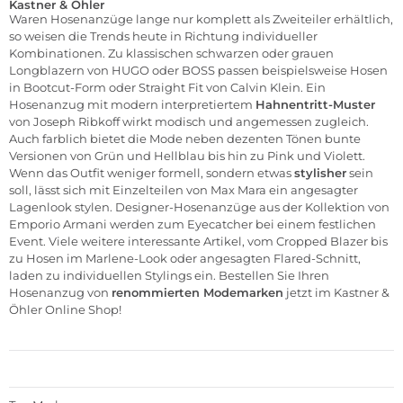
Kastner & Öhler
Waren Hosenanzüge lange nur komplett als Zweiteiler erhältlich,
so weisen die Trends heute in Richtung individueller
Kombinationen. Zu klassischen schwarzen oder grauen
Longblazern von
HUGO
oder
BOSS
passen beispielsweise Hosen
in Bootcut-Form oder Straight Fit von
Calvin Klein
. Ein
Hosenanzug mit modern interpretiertem
Hahnentritt-Muster
von
Joseph Ribkoff
wirkt modisch und angemessen zugleich.
Auch farblich bietet die Mode neben dezenten Tönen bunte
Versionen von Grün und Hellblau bis hin zu Pink und Violett.
Wenn das Outfit weniger formell, sondern etwas
stylisher
sein
soll, lässt sich mit Einzelteilen von Max Mara ein angesagter
Lagenlook stylen. Designer-Hosenanzüge aus der Kollektion von
Emporio Armani
werden zum Eyecatcher bei einem festlichen
Event. Viele weitere interessante Artikel, vom Cropped Blazer bis
zu Hosen im Marlene-Look oder angesagten Flared-Schnitt,
laden zu individuellen Stylings ein. Bestellen Sie Ihren
Hosenanzug von
renommierten Modemarken
jetzt im
Kastner &
Öhler Online Shop!