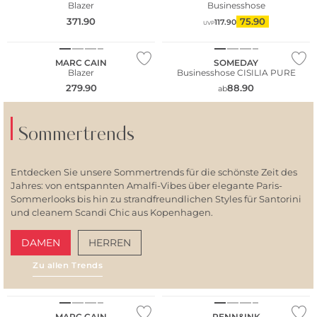
Blazer
Businesshose
371.90
75.90
117.90
UVP
NEU
MARC CAIN
SOMEDAY
Blazer
Businesshose CISILIA PURE
279.90
88.90
ab
Sommertrends
Entdecken Sie unsere Sommertrends für die schönste Zeit des
Jahres: von entspannten Amalfi-Vibes über elegante Paris-
Sommerlooks bis hin zu strandfreundlichen Styles für Santorini
und cleanem Scandi Chic aus Kopenhagen.
DAMEN
HERREN
Zu allen Trends
AMALFI VIBES
SAN
MARC CAIN
PENN&INK