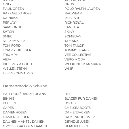
ONLY
OPUS
PAUL GREEN
POLO RALPH LAUREN
RAFFAELLO ROSSI
RAGWEAR
RAINKISS
REISENTHEL
REPLAY
RICHROYAL
SAMSONITE
SANETTA
SATCH
SKINY
SMEG
SOMEDAY
STEP BY STEP
TAMARIS
TOM FORD
TOM TAILOR
TOMMY HILFIGER
TOMMY JEANS
TRIUMPH
VEE COLLECTIVE
VEJA
VERO MODA
VILLEROY & BOCH
WEEKEND MAX MARA
WELLENSTEYN
WMF
LES VISIONNAIRES
Damenmode & Schuhe
BALLOON / BARREL JEANS
BHS
BIKINIS
BLAZER FÜR DAMEN
BLUSEN
BOOTS
CAPES
CHELSEABOOTS
DAMENHOSEN
DAMENJACKEN
DAMENKLEIDER
DAMENPULLOVER
DAUNENMÄNTEL DAMEN
DIRNDLBLUSEN
GROSSE GRÖSSEN DAMEN
HEMDBLUSEN