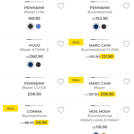
PENN&INK
PENN&INK
Blazer LISA
Businesshose
169.90
152.90
ab
Nachhaltig
DEAL
HUGO
MARC CAIN
Blazer ATANA-2
Businesshose FUSSA
260.90
121.90
ab
192.90
UVP
NEU
DEAL
PENN&INK
MARC CAIN
Blazer CLYDE
Blazer
208.90
206.90
331.90
UVP
Nachhaltig
DEAL
COMMA
MOS MOSH
Businesshose
Businesshose
MMMYLAMILEYPANT
58.90
88.90
UVP
116.90
ab
Große Größen