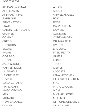
Top Marken
ADIDAS ORIGINALS
AESOP
AFFENZAHN
ALESSI
ARMANI/PRIVÉ
ARMEDANGELS
BARBOUR
BDK
BIRKENSTOCK
BOSS
BRAX
CALVIN KLEIN
CALVIN KLEIN JEANS
CAMBIO
CHANEL
CLINIQUE
COMMA
COPENHAGEN
CREED
DR. MARTENS
DRYKORN
DYSON
ECOALF
ERGOBAG
FALKE
FRED PERRY
GOT BAG
GUESS
HUGO
IZIPIZI
JACK & JONES
JOOP!
KAPTEN & SON
KIEHL’S
LA PRAIRIE
LACOSTE
LE CREUSET
LENA HOSCHEK
LEVI’S®
LIEBESKIND BERLIN
LUISA CERANO
MAC
MARC CAIN
MARC JACOBS
MARC O’POLO
MCM
MEY
MICHAEL KORS
MONARI
MOS MOSH
NEW BALANCE
OFFICINE CREATIVE
OLYMP
ON SCHUHE