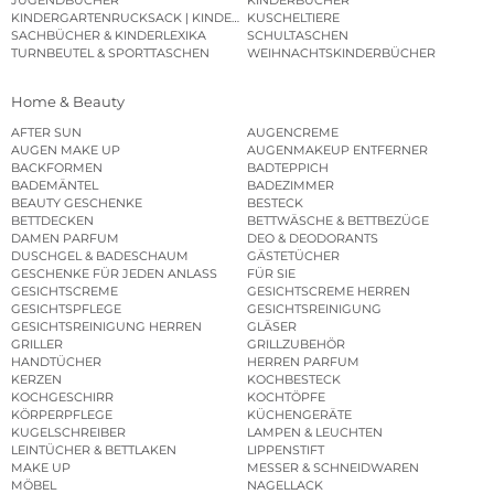
KINDERGARTENRUCKSACK | KINDERGARTENBEUTEL
KUSCHELTIERE
SACHBÜCHER & KINDERLEXIKA
SCHULTASCHEN
TURNBEUTEL & SPORTTASCHEN
WEIHNACHTSKINDERBÜCHER
Home & Beauty
AFTER SUN
AUGENCREME
AUGEN MAKE UP
AUGENMAKEUP ENTFERNER
BACKFORMEN
BADTEPPICH
BADEMÄNTEL
BADEZIMMER
BEAUTY GESCHENKE
BESTECK
BETTDECKEN
BETTWÄSCHE & BETTBEZÜGE
DAMEN PARFUM
DEO & DEODORANTS
DUSCHGEL & BADESCHAUM
GÄSTETÜCHER
GESCHENKE FÜR JEDEN ANLASS
FÜR SIE
GESICHTSCREME
GESICHTSCREME HERREN
GESICHTSPFLEGE
GESICHTSREINIGUNG
GESICHTSREINIGUNG HERREN
GLÄSER
GRILLER
GRILLZUBEHÖR
HANDTÜCHER
HERREN PARFUM
KERZEN
KOCHBESTECK
KOCHGESCHIRR
KOCHTÖPFE
KÖRPERPFLEGE
KÜCHENGERÄTE
KUGELSCHREIBER
LAMPEN & LEUCHTEN
LEINTÜCHER & BETTLAKEN
LIPPENSTIFT
MAKE UP
MESSER & SCHNEIDWAREN
MÖBEL
NAGELLACK