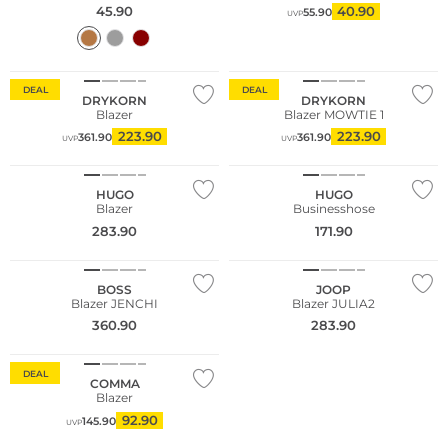
45.90
40.90
55.90
UVP
DEAL
DEAL
DRYKORN
DRYKORN
Blazer
Blazer MOWTIE 1
223.90
223.90
361.90
361.90
UVP
UVP
HUGO
HUGO
Blazer
Businesshose
283.90
171.90
NEU
BOSS
JOOP
Blazer JENCHI
Blazer JULIA2
Große Größen
360.90
283.90
Nachhaltig
DEAL
COMMA
Blazer
92.90
145.90
UVP