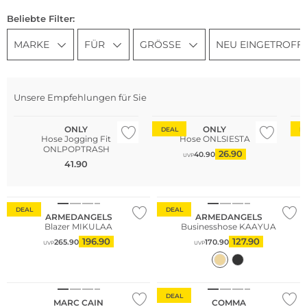
Beliebte Filter:
MARKE
FÜR
GRÖSSE
NEU EINGETROFF
Unsere Empfehlungen für Sie
Nachhaltig
ONLY
ONLY
DEAL
D
Hose Jogging Fit
Hose ONLSIESTA
ONLPOPTRASH
26.90
40.90
UVP
41.90
Nachhaltig
Nachhaltig
DEAL
DEAL
ARMEDANGELS
ARMEDANGELS
Blazer MIKULAA
Businesshose KAAYUA
196.90
127.90
265.90
170.90
UVP
UVP
Große Größen
NEU
Nachhaltig
DEAL
MARC CAIN
COMMA