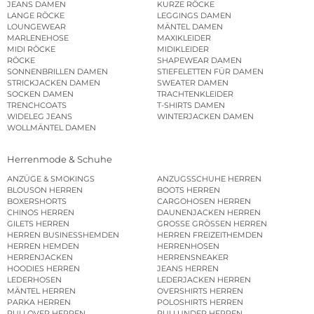
JEANS DAMEN
KURZE RÖCKE
LANGE RÖCKE
LEGGINGS DAMEN
LOUNGEWEAR
MÄNTEL DAMEN
MARLENEHOSE
MAXIKLEIDER
MIDI RÖCKE
MIDIKLEIDER
RÖCKE
SHAPEWEAR DAMEN
SONNENBRILLEN DAMEN
STIEFELETTEN FÜR DAMEN
STRICKJACKEN DAMEN
SWEATER DAMEN
SOCKEN DAMEN
TRACHTENKLEIDER
TRENCHCOATS
T-SHIRTS DAMEN
WIDELEG JEANS
WINTERJACKEN DAMEN
WOLLMÄNTEL DAMEN
Herrenmode & Schuhe
ANZÜGE & SMOKINGS
ANZUGSSCHUHE HERREN
BLOUSON HERREN
BOOTS HERREN
BOXERSHORTS
CARGOHOSEN HERREN
CHINOS HERREN
DAUNENJACKEN HERREN
GILETS HERREN
GROSSE GRÖSSEN HERREN
HERREN BUSINESSHEMDEN
HERREN FREIZEITHEMDEN
HERREN HEMDEN
HERRENHOSEN
HERRENJACKEN
HERRENSNEAKER
HOODIES HERREN
JEANS HERREN
LEDERHOSEN
LEDERJACKEN HERREN
MÄNTEL HERREN
OVERSHIRTS HERREN
PARKA HERREN
POLOSHIRTS HERREN
PULLOVER HERREN
PULLUNDER HERREN