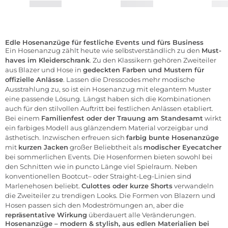
Edle Hosenanzüge für festliche Events und fürs Business
Ein Hosenanzug zählt heute wie selbstverständlich zu den
Must-
haves im Kleiderschrank
. Zu den Klassikern gehören Zweiteiler
aus
Blazer
und
Hose
in
gedeckten Farben und Mustern für
offizielle Anlässe
. Lassen die Dresscodes mehr modische
Ausstrahlung zu, so ist ein Hosenanzug mit elegantem Muster
eine passende Lösung. Längst haben sich die Kombinationen
auch für den stilvollen Auftritt bei festlichen Anlässen etabliert.
Bei einem
Familienfest oder der Trauung am Standesamt
wirkt
ein farbiges Modell aus glänzendem Material vorzeigbar und
ästhetisch. Inzwischen erfreuen sich
farbig bunte Hosenanzüge
mit
kurzen Jacken
großer Beliebtheit als
modischer Eyecatcher
bei sommerlichen Events. Die Hosenformen bieten sowohl bei
den Schnitten wie in puncto Länge viel Spielraum. Neben
konventionellen
Bootcut
– oder Straight-Leg-Linien sind
Marlenehosen
beliebt.
Culottes oder kurze Shorts
verwandeln
die Zweiteiler zu trendigen Looks. Die Formen von Blazern und
Hosen passen sich den Modeströmungen an, aber die
repräsentative Wirkung
überdauert alle Veränderungen.
Hosenanzüge – modern & stylish, aus edlen Materialien bei