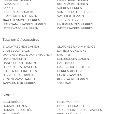
PYJAMAS HERREN
RUCKSÄCKE HERREN
SAKKOS
SOCKEN HERREN
SOCKEN MULTIPACKS
SONNENBRILLEN HERREN
STRICKJACKEN HERREN
SWEATER HERREN
TRACHTENMODE HERREN
T-SHIRTS HERREN
ÜBERGANGSJACKEN HERREN
UNTERHEMDEN HERREN
UNTERWÄSCHE HERREN
WINTERJACKEN HERREN
Taschen & Accessoires
BAUCHTASCHEN DAMEN
CLUTCHES UND MINIBAGS
CROSSBODY BAGS
DAMENRUCKSÄCKE
DAMENSCHALS & DAMENTÜCHER
SHOPPER
DAMENTASCHEN
GELDBÖRSEN DAMEN
HANDSCHUHE DAMEN
HANDTASCHEN
HERREN REISETASCHEN
HARTSCHALENKOFFER
KOFFER UND TROLLEYS
HERREN KOFFER
HERREN KULTURBEUTEL
LAPTOPTASCHEN
REISEGEPÄCK DAMEN
RUCKSÄCKE HERREN
TASCHEN FÜR HERREN
TOTE BAG
Kinder
BILDERBÜCHER
FEDERMAPPEN
HÖRSPIELBOXEN
HÖRSPIEL FIGUREN
HÖRSPIEL ZUBEHÖR
JAUSENBOX & TRINKFLASCHEN
JUGENDBÜCHER
KINDERBÜCHER