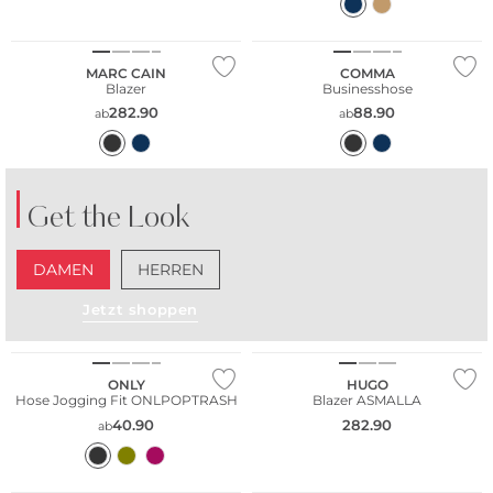
Nachhaltig
MARC CAIN
COMMA
Blazer
Businesshose
282.90
88.90
ab
ab
Get the Look
DAMEN
HERREN
Jetzt shoppen
Nachhaltig
NEU
ONLY
HUGO
Hose Jogging Fit ONLPOPTRASH
Blazer ASMALLA
40.90
282.90
ab