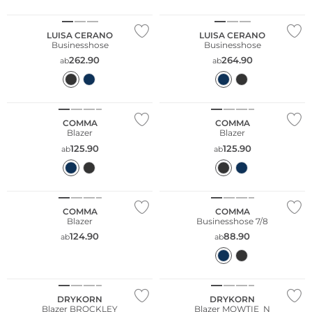
LUISA CERANO
LUISA CERANO
Businesshose
Businesshose
262.90
264.90
ab
ab
Große Größen
Große Größen
Nachhaltig
Nachhaltig
COMMA
COMMA
Blazer
Blazer
125.90
125.90
ab
ab
Große Größen
Große Größen
Nachhaltig
Nachhaltig
COMMA
COMMA
Blazer
Businesshose 7/8
124.90
88.90
ab
ab
DRYKORN
DRYKORN
Blazer BROCKLEY
Blazer MOWTIE_N