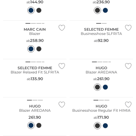
144.90
236.90
ab
ab
MARC CAIN
SELECTED FEMME
Blazer
Businesshose SLFRITA
258.90
92.90
ab
ab
SELECTED FEMME
HUGO
Blazer Relaxed Fit SLFRITA
Blazer AREDANA
135.90
261.90
ab
ab
HUGO
HUGO
Blazer AREDANA
Businesshose Regular Fit HIMIA
261.90
171.90
ab