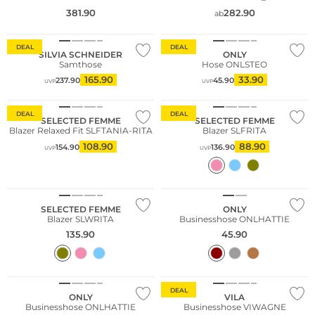
381.90
282.90
ab
DEAL
DEAL
SILVIA SCHNEIDER
ONLY
Samthose
Hose ONLSTEO
165.90
33.90
237.90
45.90
UVP
UVP
Nachhaltig
DEAL
DEAL
SELECTED FEMME
SELECTED FEMME
Blazer Relaxed Fit SLFTANIA-RITA
Blazer SLFRITA
108.90
88.90
154.90
136.90
UVP
UVP
NEU
NEU
SELECTED FEMME
ONLY
Blazer SLWRITA
Businesshose ONLHATTIE
135.90
45.90
NEU
DEAL
ONLY
VILA
Businesshose ONLHATTIE
Businesshose VIWAGNE