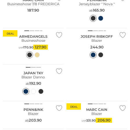
Businesshose 7/8 FREDERICA
Jerseyblazer " Nova "
187.90
165.90
ab
Nachhaltig
Große Größen
DEAL
ARMEDANGELS
JOSEPH RIBKOFF
Businesshose
Blazer
127.90
244.90
170.90
UVP
JAPAN TKY
Blazer Danno
192.90
ab
DEAL
PENN&INK
MARC CAIN
Blazer
Blazer
203.90
206.90
ab
331.90
UVP