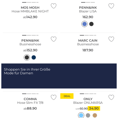
MOS MOSH
PENN&INK
Hose MMBLAKE NIGHT
Blazer LISA
142.90
162.90
ab
PENN&INK
MARC CAIN
Businesshose
Businesshose
152.90
187.90
ab
Shoppen Sie in Ihrer Größe
Mode für Damen
Große Größen
Bestseller
Nachhaltig
DEAL
COMMA
ONLY
Hose Slim Fit 7/8
Blazer ONLMARSA
88.90
34.90
ab
50.90
UVP
NEU