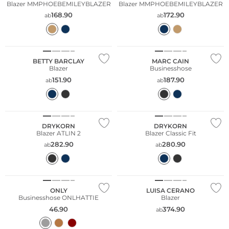
Blazer MMPHOEBEMILEYBLAZER
Blazer MMPHOEBEMILEYBLAZER
168.90
172.90
ab
ab
Große Größen
BETTY BARCLAY
MARC CAIN
Blazer
Businesshose
151.90
187.90
ab
ab
DRYKORN
DRYKORN
Blazer ATLIN 2
Blazer Classic Fit
282.90
280.90
ab
ab
ONLY
LUISA CERANO
Businesshose ONLHATTIE
Blazer
46.90
374.90
ab