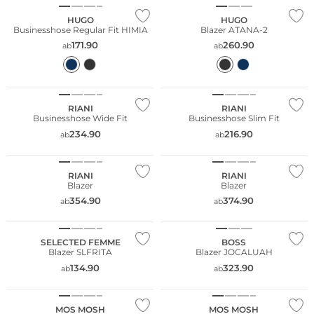
HUGO
HUGO
Businesshose Regular Fit HIMIA
Blazer ATANA-2
171.90
260.90
ab
ab
Große Größen
Große Größen
RIANI
RIANI
Businesshose Wide Fit
Businesshose Slim Fit
234.90
216.90
ab
ab
Große Größen
Große Größen
RIANI
RIANI
Blazer
Blazer
354.90
374.90
ab
ab
Große Größen
SELECTED FEMME
BOSS
Blazer SLFRITA
Blazer JOCALUAH
134.90
323.90
ab
ab
MOS MOSH
MOS MOSH