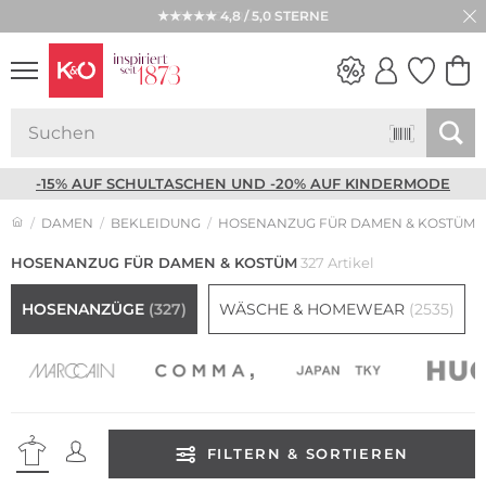
★★★★★ 4,8 / 5,0 STERNE
NEW IN
WEDDING
VIBES
-15% AUF SCHULTASCHEN UND -20% AUF KINDERMODE
DAMEN
BEKLEIDUNG
HOSENANZUG FÜR DAMEN & KOSTÜM
HOSENANZUG FÜR DAMEN & KOSTÜM
327 Artikel
HOSENANZÜGE
(327)
WÄSCHE & HOMEWEAR
(2535)
FILTERN & SORTIEREN