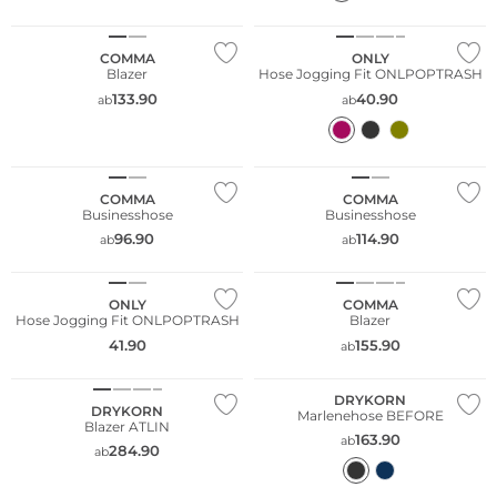
Nachhaltig
Nachhaltig
COMMA
ONLY
Blazer
Hose Jogging Fit ONLPOPTRASH
133.90
40.90
ab
ab
NEU
NEU
Nachhaltig
Nachhaltig
Große Größen
COMMA
COMMA
Businesshose
Businesshose
NEU
Bestseller
96.90
114.90
ab
ab
Nachhaltig
Nachhaltig
ONLY
COMMA
Hose Jogging Fit ONLPOPTRASH
Blazer
41.90
155.90
ab
DRYKORN
DRYKORN
Marlenehose BEFORE
Blazer ATLIN
163.90
ab
284.90
ab
Nachhaltig