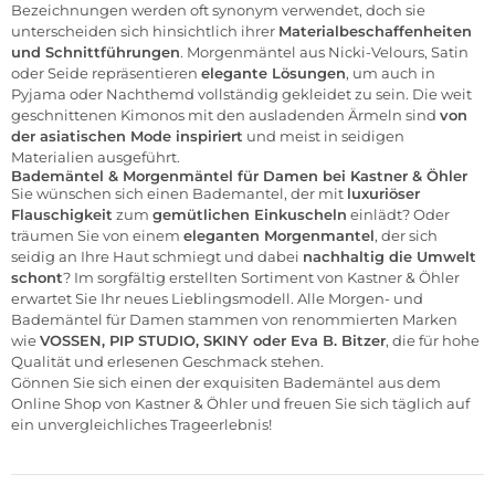
Bezeichnungen werden oft synonym verwendet, doch sie
unterscheiden sich hinsichtlich ihrer
Materialbeschaffenheiten
und Schnittführungen
. Morgenmäntel aus Nicki-Velours, Satin
oder Seide repräsentieren
elegante Lösungen
, um auch in
Pyjama oder Nachthemd vollständig gekleidet zu sein. Die weit
geschnittenen Kimonos mit den ausladenden Ärmeln sind
von
der asiatischen Mode inspiriert
und meist in seidigen
Materialien ausgeführt.
Bademäntel & Morgenmäntel für Damen bei Kastner & Öhler
Sie wünschen sich einen Bademantel, der mit
luxuriöser
Flauschigkeit
zum
gemütlichen Einkuscheln
einlädt? Oder
träumen Sie von einem
eleganten Morgenmantel
, der sich
seidig an Ihre Haut schmiegt und dabei
nachhaltig die Umwelt
schont
? Im sorgfältig erstellten Sortiment von Kastner & Öhler
erwartet Sie Ihr neues Lieblingsmodell. Alle Morgen- und
Bademäntel für Damen stammen von renommierten Marken
wie
VOSSEN
,
PIP STUDIO
,
SKINY
oder Eva B. Bitzer
, die für hohe
Qualität und erlesenen Geschmack stehen.
Gönnen Sie sich einen der exquisiten Bademäntel aus dem
Online Shop von Kastner & Öhler und freuen Sie sich täglich auf
ein unvergleichliches Trageerlebnis!