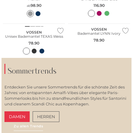
98.90
116.90
ab
WE ♡ AUSTRIA
Bestseller
WE ♡ AUSTRIA
VOSSEN
VOSSEN
Bademantel LYNN Ivory
Unisex Bademantel TEXAS Weiss
78.90
78.90
Sommertrends
Entdecken Sie unsere Sommertrends für die schönste Zeit des
Jahres: von entspannten Amalfi-Vibes über elegante Paris-
Sommerlooks bis hin zu strandfreundlichen Styles für Santorini
und cleanem Scandi Chic aus Kopenhagen.
DAMEN
HERREN
Zu allen Trends
WE ♡ AUSTRIA
AMALFI VIBES
SAN