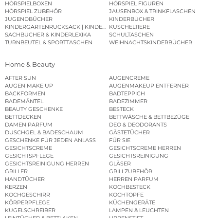
HÖRSPIELBOXEN
HÖRSPIEL FIGUREN
HÖRSPIEL ZUBEHÖR
JAUSENBOX & TRINKFLASCHEN
JUGENDBÜCHER
KINDERBÜCHER
KINDERGARTENRUCKSACK | KINDERGARTENBEUTEL
KUSCHELTIERE
SACHBÜCHER & KINDERLEXIKA
SCHULTASCHEN
TURNBEUTEL & SPORTTASCHEN
WEIHNACHTSKINDERBÜCHER
Home & Beauty
AFTER SUN
AUGENCREME
AUGEN MAKE UP
AUGENMAKEUP ENTFERNER
BACKFORMEN
BADTEPPICH
BADEMÄNTEL
BADEZIMMER
BEAUTY GESCHENKE
BESTECK
BETTDECKEN
BETTWÄSCHE & BETTBEZÜGE
DAMEN PARFUM
DEO & DEODORANTS
DUSCHGEL & BADESCHAUM
GÄSTETÜCHER
GESCHENKE FÜR JEDEN ANLASS
FÜR SIE
GESICHTSCREME
GESICHTSCREME HERREN
GESICHTSPFLEGE
GESICHTSREINIGUNG
GESICHTSREINIGUNG HERREN
GLÄSER
GRILLER
GRILLZUBEHÖR
HANDTÜCHER
HERREN PARFUM
KERZEN
KOCHBESTECK
KOCHGESCHIRR
KOCHTÖPFE
KÖRPERPFLEGE
KÜCHENGERÄTE
KUGELSCHREIBER
LAMPEN & LEUCHTEN
LEINTÜCHER & BETTLAKEN
LIPPENSTIFT