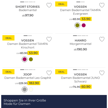
DEAL
SHORT STORIES
VOSSEN
Bademantel
Damen Bademantel TAMPA
Evergreen
97.90
ab
53.90
83.90
UVP
WE ♡ AUSTRIA
DEAL
VOSSEN
HANRO
Damen Bademantel TAMPA
Morgenmantel
Kirschort
190.90
ab
53.90
83.90
UVP
WE ♡ AUSTRIA
DEAL
DEAL
JOOP
VOSSEN
Damen Bademantel Leo Graphit
Damen Bademantel JUNO
Schwarz
182.90
229.90
UVP
60.90
74.90
UVP
Shoppen Sie in Ihrer Größe
Mode für Damen