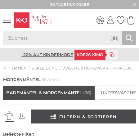
30 TAGE RÜCKGABE
WEDDING
VIBES
-20% AUF KINDERMODE
KOE26-KIMO
DAMEN
BEKLEIDUNG
WÄSCHE & HOMEWEAR
MORGENMÄNTEL
MORGENMÄNTEL
36 Artikel
BADEMÄNTEL & MORGENMÄNTEL
(36)
UNTERWÄSCHE 
FILTERN & SORTIEREN
Beliebte Filter: