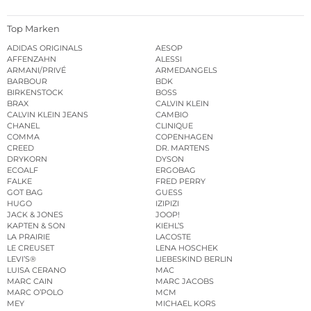
Top Marken
ADIDAS ORIGINALS
AESOP
AFFENZAHN
ALESSI
ARMANI/PRIVÉ
ARMEDANGELS
BARBOUR
BDK
BIRKENSTOCK
BOSS
BRAX
CALVIN KLEIN
CALVIN KLEIN JEANS
CAMBIO
CHANEL
CLINIQUE
COMMA
COPENHAGEN
CREED
DR. MARTENS
DRYKORN
DYSON
ECOALF
ERGOBAG
FALKE
FRED PERRY
GOT BAG
GUESS
HUGO
IZIPIZI
JACK & JONES
JOOP!
KAPTEN & SON
KIEHL’S
LA PRAIRIE
LACOSTE
LE CREUSET
LENA HOSCHEK
LEVI’S®
LIEBESKIND BERLIN
LUISA CERANO
MAC
MARC CAIN
MARC JACOBS
MARC O’POLO
MCM
MEY
MICHAEL KORS