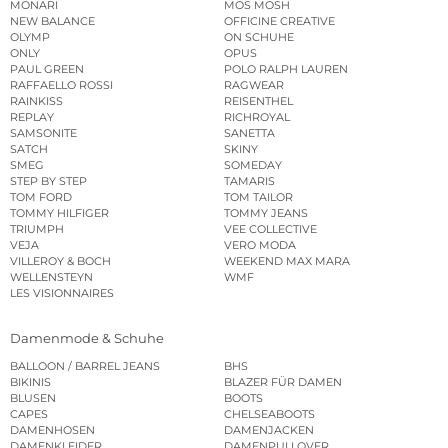
MONARI
MOS MOSH
NEW BALANCE
OFFICINE CREATIVE
OLYMP
ON SCHUHE
ONLY
OPUS
PAUL GREEN
POLO RALPH LAUREN
RAFFAELLO ROSSI
RAGWEAR
RAINKISS
REISENTHEL
REPLAY
RICHROYAL
SAMSONITE
SANETTA
SATCH
SKINY
SMEG
SOMEDAY
STEP BY STEP
TAMARIS
TOM FORD
TOM TAILOR
TOMMY HILFIGER
TOMMY JEANS
TRIUMPH
VEE COLLECTIVE
VEJA
VERO MODA
VILLEROY & BOCH
WEEKEND MAX MARA
WELLENSTEYN
WMF
LES VISIONNAIRES
Damenmode & Schuhe
BALLOON / BARREL JEANS
BHS
BIKINIS
BLAZER FÜR DAMEN
BLUSEN
BOOTS
CAPES
CHELSEABOOTS
DAMENHOSEN
DAMENJACKEN
DAMENKLEIDER
DAMENPULLOVER