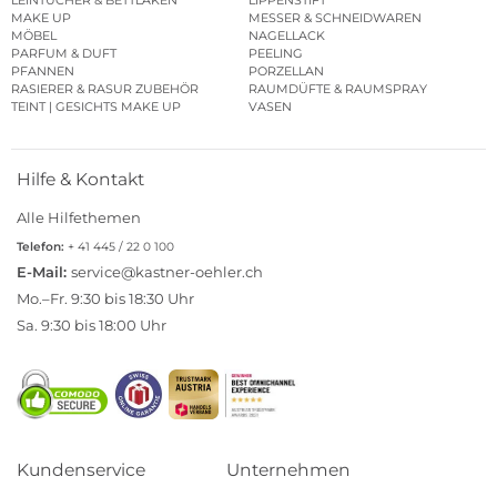
MAKE UP
MESSER & SCHNEIDWAREN
MÖBEL
NAGELLACK
PARFUM & DUFT
PEELING
PFANNEN
PORZELLAN
RASIERER & RASUR ZUBEHÖR
RAUMDÜFTE & RAUMSPRAY
TEINT | GESICHTS MAKE UP
VASEN
Hilfe & Kontakt
Alle Hilfethemen
Telefon:
+ 41 445 / 22 0 100
E-Mail:
service@kastner-oehler.ch
Mo.–Fr. 9:30 bis 18:30 Uhr
Sa. 9:30 bis 18:00 Uhr
Kundenservice
Unternehmen