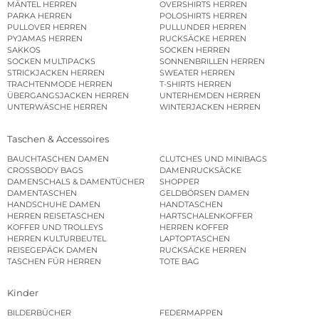
MÄNTEL HERREN
OVERSHIRTS HERREN
PARKA HERREN
POLOSHIRTS HERREN
PULLOVER HERREN
PULLUNDER HERREN
PYJAMAS HERREN
RUCKSÄCKE HERREN
SAKKOS
SOCKEN HERREN
SOCKEN MULTIPACKS
SONNENBRILLEN HERREN
STRICKJACKEN HERREN
SWEATER HERREN
TRACHTENMODE HERREN
T-SHIRTS HERREN
ÜBERGANGSJACKEN HERREN
UNTERHEMDEN HERREN
UNTERWÄSCHE HERREN
WINTERJACKEN HERREN
Taschen & Accessoires
BAUCHTASCHEN DAMEN
CLUTCHES UND MINIBAGS
CROSSBODY BAGS
DAMENRUCKSÄCKE
DAMENSCHALS & DAMENTÜCHER
SHOPPER
DAMENTASCHEN
GELDBÖRSEN DAMEN
HANDSCHUHE DAMEN
HANDTASCHEN
HERREN REISETASCHEN
HARTSCHALENKOFFER
KOFFER UND TROLLEYS
HERREN KOFFER
HERREN KULTURBEUTEL
LAPTOPTASCHEN
REISEGEPÄCK DAMEN
RUCKSÄCKE HERREN
TASCHEN FÜR HERREN
TOTE BAG
Kinder
BILDERBÜCHER
FEDERMAPPEN