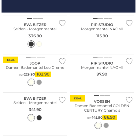
EVA BITZER
PIP STUDIO
Seiden - Morgenmantel
Morgenmantel NAOMI
336.90
115.90
DEAL
JOOP
PIP STUDIO
Damen Bademantel Leo Creme
Morgenmantel NAOMI
182.90
97.90
229.90
UVP
WE ♡ AUSTRIA
EVA BITZER
DEAL
VOSSEN
Seiden - Morgenmantel
Damen Bademantel GOLDEN
341.90
CENTURY Chamois
86.90
145.90
UVP
WE ♡ AUSTRIA