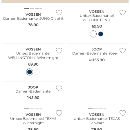
WE ♡ AUSTRIA
Bestseller
VOSSEN
VOSSEN
Unisex Bademantel
Damen Bademantel JUNO Graphit
WELLINGTON-L
78.90
69.90
WE ♡ AUSTRIA
VOSSEN
JOOP
Unisex Bademantel
Damen-Bademantel (beere)
WELLINGTON-L Winternight
153.90
ab
69.90
JOOP
Damen-Bademantel
WE ♡ AUSTRIA
WE ♡ AUSTRIA
145.90
Bestseller
Bestseller
VOSSEN
VOSSEN
Unisex Bademantel TEXAS
Unisex Bademantel TEXAS
Winternight
Schwarz
78.90
78.90