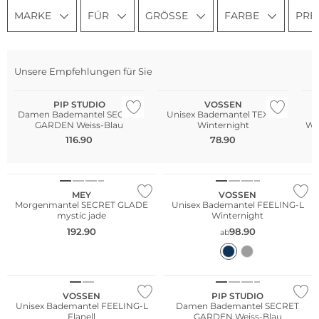
MARKE
FÜR
GRÖSSE
FARBE
PRE
Bestseller
Unsere Empfehlungen für Sie
WE ♡ AUSTRIA
W
PIP STUDIO
VOSSEN
Damen Bademantel SECRET
Unisex Bademantel TEXAS
GARDEN Weiss-Blau
Winternight
WE
116.90
78.90
WE ♡ AUSTRIA
Bestseller
MEY
VOSSEN
Morgenmantel SECRET GLADE
Unisex Bademantel FEELING-L
mystic jade
Winternight
192.90
98.90
ab
WE ♡ AUSTRIA
VOSSEN
PIP STUDIO
Unisex Bademantel FEELING-L
Damen Bademantel SECRET
Flanell
GARDEN Weiss-Blau