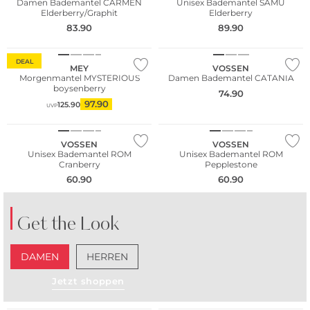
Damen Bademantel CARMEN
Unisex Bademantel SAMU
Elderberry/Graphit
Elderberry
83.90
89.90
WE ♡ AUSTRIA
DEAL
MEY
VOSSEN
Morgenmantel MYSTERIOUS
Damen Bademantel CATANIA
boysenberry
74.90
97.90
125.90
UVP
WE ♡ AUSTRIA
WE ♡ AUSTRIA
VOSSEN
VOSSEN
Unisex Bademantel ROM
Unisex Bademantel ROM
Cranberry
Pepplestone
60.90
60.90
Get the Look
DAMEN
HERREN
Jetzt shoppen
WE ♡ AUSTRIA