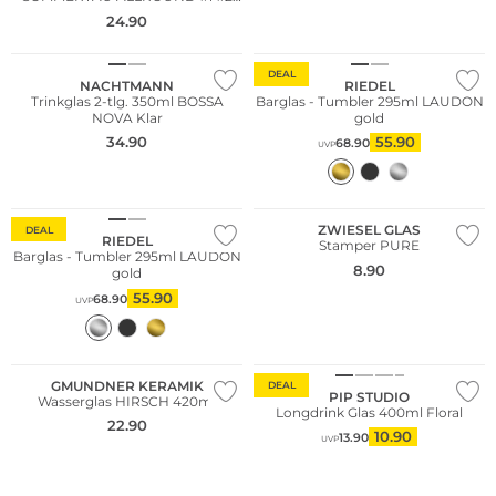
Hajak
24.90
DEAL
NACHTMANN
RIEDEL
Trinkglas 2-tlg. 350ml BOSSA
Barglas - Tumbler 295ml LAUDON
NOVA Klar
gold
34.90
55.90
68.90
UVP
ZWIESEL GLAS
DEAL
RIEDEL
Stamper PURE
Barglas - Tumbler 295ml LAUDON
8.90
gold
55.90
68.90
UVP
WE ♡ AUSTRIA
GMUNDNER KERAMIK
DEAL
PIP STUDIO
Wasserglas HIRSCH 420ml
Longdrink Glas 400ml Floral
22.90
10.90
13.90
UVP