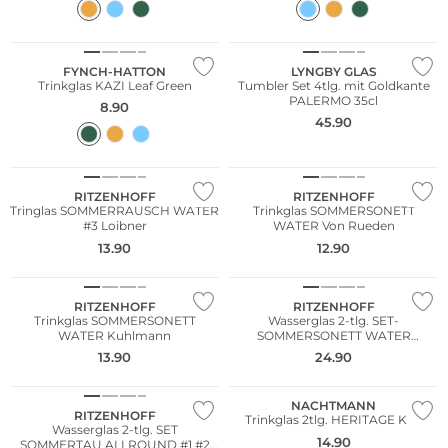
FYNCH-HATTON
LYNGBY GLAS
Trinkglas KAZI Leaf Green
Tumbler Set 4tlg. mit Goldkante
PALERMO 35cl
8.90
45.90
RITZENHOFF
RITZENHOFF
Tringlas SOMMERRAUSCH WATER
Trinkglas SOMMERSONETT
#3 Loibner
WATER Von Rueden
13.90
12.90
RITZENHOFF
RITZENHOFF
Trinkglas SOMMERSONETT
Wasserglas 2-tlg. SET-
WATER Kuhlmann
SOMMERSONETT WATER
Vasconcelos
13.90
24.90
NACHTMANN
RITZENHOFF
Trinkglas 2tlg. HERITAGE Klar
Wasserglas 2-tlg. SET
14.90
SOMMERTAU ALLROUND #1 #2