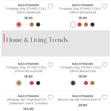
NACHTMANN
NACHTMANN
Trinkglas 2tlg. ETHNO COLORS
Trinkglas 2tlg. ETHNO COLOLRS
235ml Red/Gold
235ml White/Gold
18.90
18.90
Home & Living Trends
BUNTES PORZELLAN
BUNTE GLÄSER
TI
NEU
NEU
NACHTMANN
NACHTMANN
Trinkglas 2tlg. ETHNO COLORS
Trinkglas 2tlg. ETHNO COLORS
235ml Mocca/Gold
235ml Black/Gold
18.90
18.90
Multi Pack
Multi Pack
NACHTMANN
NACHTMANN
Whiskey-Set "Highland" 5-tlg.
Becher 4er Set HIGHLAND 345ml
(Dekanter und 4 Tumbler)
29.90
154.90