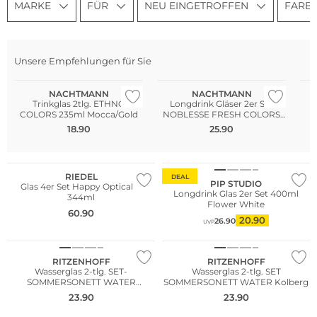
MARKE
FÜR
NEU EINGETROFFEN
FARB
Unsere Empfehlungen für Sie
NEU
Multi Pack
NACHTMANN
NACHTMANN
Trinkglas 2tlg. ETHNO
Longdrink Gläser 2er Set
COLORS 235ml Mocca/Gold
NOBLESSE FRESH COLORS
Aqua
18.90
25.90
Multi Pack
RIEDEL
DEAL
PIP STUDIO
Glas 4er Set Happy Optical O
Longdrink Glas 2er Set 400ml
344ml
Flower White
60.90
20.90
26.90
UVP
RITZENHOFF
RITZENHOFF
Wasserglas 2-tlg. SET-
Wasserglas 2-tlg. SET
SOMMERSONETT WATER
SOMMERSONETT WATER Kolberg
V.Rueden.Eikler
23.90
23.90
NEU
NEU