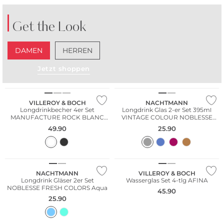
Get the Look
DAMEN
HERREN
Jetzt shoppen
Multi Pack
VILLEROY & BOCH
NACHTMANN
Longdrinkbecher 4er Set
Longdrink Glas 2-er Set 395ml
MANUFACTURE ROCK BLANC
VINTAGE COLOUR NOBLESSE
GLAS
Smoke
49.90
25.90
Multi Pack
NACHTMANN
VILLEROY & BOCH
Longdrink Gläser 2er Set
Wasserglas Set 4-tlg AFINA
NOBLESSE FRESH COLORS Aqua
45.90
25.90