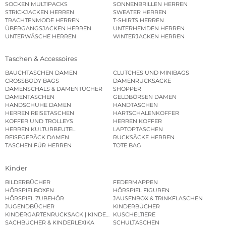
SOCKEN MULTIPACKS
SONNENBRILLEN HERREN
STRICKJACKEN HERREN
SWEATER HERREN
TRACHTENMODE HERREN
T-SHIRTS HERREN
ÜBERGANGSJACKEN HERREN
UNTERHEMDEN HERREN
UNTERWÄSCHE HERREN
WINTERJACKEN HERREN
Taschen & Accessoires
BAUCHTASCHEN DAMEN
CLUTCHES UND MINIBAGS
CROSSBODY BAGS
DAMENRUCKSÄCKE
DAMENSCHALS & DAMENTÜCHER
SHOPPER
DAMENTASCHEN
GELDBÖRSEN DAMEN
HANDSCHUHE DAMEN
HANDTASCHEN
HERREN REISETASCHEN
HARTSCHALENKOFFER
KOFFER UND TROLLEYS
HERREN KOFFER
HERREN KULTURBEUTEL
LAPTOPTASCHEN
REISEGEPÄCK DAMEN
RUCKSÄCKE HERREN
TASCHEN FÜR HERREN
TOTE BAG
Kinder
BILDERBÜCHER
FEDERMAPPEN
HÖRSPIELBOXEN
HÖRSPIEL FIGUREN
HÖRSPIEL ZUBEHÖR
JAUSENBOX & TRINKFLASCHEN
JUGENDBÜCHER
KINDERBÜCHER
KINDERGARTENRUCKSACK | KINDERGARTENBEUTEL
KUSCHELTIERE
SACHBÜCHER & KINDERLEXIKA
SCHULTASCHEN