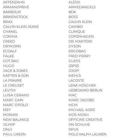
AFFENZAHN
ALESSI
ARMANI/PRIVÉ
ARMEDANGELS
BARBOUR
BDK
BIRKENSTOCK
BOSS
BRAX
CALVIN KLEIN
CALVIN KLEIN JEANS
CAMBIO
CHANEL
CLINIQUE
COMMA
COPENHAGEN
CREED
DR. MARTENS
DRYKORN
DYSON
ECOALF
ERGOBAG
FALKE
FRED PERRY
GOT BAG
GUESS
HUGO
IZIPIZI
JACK & JONES
JOOP!
KAPTEN & SON
KIEHL’S
LA PRAIRIE
LACOSTE
LE CREUSET
LENA HOSCHEK
LEVI’S®
LIEBESKIND BERLIN
LUISA CERANO
MAC
MARC CAIN
MARC JACOBS
MARC O’POLO
MCM
MEY
MICHAEL KORS
MONARI
MOS MOSH
NEW BALANCE
OFFICINE CREATIVE
OLYMP
ON SCHUHE
ONLY
OPUS
PAUL GREEN
POLO RALPH LAUREN