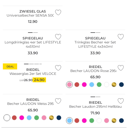
ZWIESEL GLAS
Universalbecher SENSA 500ml
12.90
Multi Pack
Multi Pack
SPIEGELAU
SPIEGELAU
Longdrinkglas 4er Set LIFESTYLE
Trinkglas Becher 4er Set
4x510ml
LIFESTYLE 4x340ml
33.90
33.90
Multi Pack
RIEDEL
DEAL
RIEDEL
Becher LAUDON Rose 295ml
Wasserglas 2er Set VELOCE
65.90
24.90
26.90
UVP
RIEDEL
RIEDEL
Becher LAUDON Weiss 295ml
Becher Laudon 295ml Hellblau
65.90
71.90