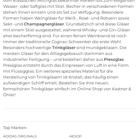
vom klassischen Milchglas bekannter Marken bis zum eleganten
Wasser- oder Saftglas mit Stiel. Becher in verschiedenen Formen
stehen Ihnen einzeln und als Set zur Verfügung. Besondere
Formen haben Weingläser für Weiß-, Rosé- und Rotwein sowie
Sekt- und
Champagnergläser
. Grundsätzlich sind diese Gläser
mit einem Stiel ausgestattet, während Whisky- und Gin-Gläser
eher becherförmig sind. Für einen feinen Weinbrand ist noch
immer der traditionelle Cognac-Schwenker die erste Wahl.
Besonders hochwertige
Trinkgläser
sind mundgeblasen. Die
meisten Gläser für den Alltagsgebrauch stammen aus
industrieller Fertigung – und bestehen daher aus
Pressglas
.
Pressglas entsteht durch das Einpressen von Luft in eine Form
mit Flüssigglas. Ein weiteres spezielles Material für die
Herstellung von Trinkgläsern ist Kristall, das häufig einen
aufwendigen Schliff erhält. Bestellen Sie Ihre neuen,
formschönen Trinkgläser einfach im Online Shop von Kastner &
Öhler!
Top Marken
ADIDAS ORIGINALS
AESOP