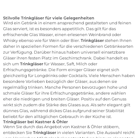
Stilvolle Trinkgläser für viele Gelegenheiten
Wird ein Getränk in einem ansprechend gestalteten und feinen
Glas serviert, ist es besonders appetitlich. Das gilt für das
erfrischende Glas Wasser, einen erlesenen Weinbrand oder
Whisky ebenso wie für Wein oder Bier.
Trinkgläser
stehen Ihnen
daher in speziellen Formen für die verschiedenen Getränkearten
zur Verfügung. Darüber hinaus haben universell einsetzbare
Gläser ihren festen Platz im Geschirrschrank. Dabei handelt es
sich um
Trinkgläser
für Wasser, Saft, Milch oder
Erfrischungsgetränke. Die Form einiger Gläser eignet sich
gleichzeitig für Longdrinks oder Cocktails. Viele Menschen haben
besondere Vorlieben bezüglich der Gläser, aus denen sie
regelmäßig trinken. Manche Personen bevorzugen hohe und
schmale Gläser für ihre Erfrischungsgetränke, andere wählen
eher die niedrigen und breiten Gläser. Positiv auf den Genuss
wirkt sich zudem die Stärke des Glases aus. Als sehr elegant gilt
dünnes Glas, während dickes Glas aufgrund seiner Stabilität
beliebt für den alltäglichen Gebrauch in der Küche ist.
Trinkgläser bei Kastner & Öhler
Wenn Sie durch das Angebot von Kastner & Öhler stöbern,
entdecken Sie
Trinkgläser
in vielen Varianten. Die Auswahl reicht