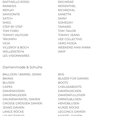
RAFFAELLO ROSSI
RAGWEAR
RAINKISS
REISENTHEL
REPLAY
RICHROYAL
SAMSONITE
SANETTA
SATCH
SKINY
SMEG
SOMEDAY
STEP BY STEP
TAMARIS
TOM FORD
TOM TAILOR
TOMMY HILFIGER
TOMMY JEANS
TRIUMPH
VEE COLLECTIVE
VEJA
VERO MODA
VILLEROY & BOCH
WEEKEND MAX MARA
WELLENSTEYN
WMF
LES VISIONNAIRES
Damenmode & Schuhe
BALLOON / BARREL JEANS
BHS
BIKINIS
BLAZER FÜR DAMEN
BLUSEN
BOOTS
CAPES
CHELSEABOOTS
DAMENHOSEN
DAMENJACKEN
DAMENKLEIDER
DAMENPULLOVER
DAUNENMÄNTEL DAMEN
DIRNDLBLUSEN
GROSSE GRÖSSEN DAMEN
HEMDBLUSEN
JEANS DAMEN
KURZE RÖCKE
LANGE RÖCKE
LEGGINGS DAMEN
LOUNGEWEAR
MÄNTEL DAMEN