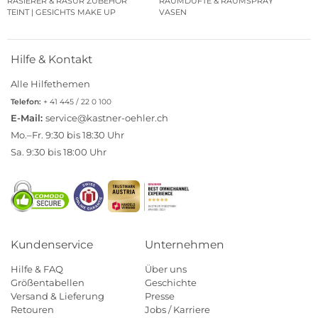
RASIERER & RASUR ZUBEHÖR
RAUMDÜFTE & RAUMSPRAY
TEINT | GESICHTS MAKE UP
VASEN
Hilfe & Kontakt
Alle Hilfethemen
Telefon:
+ 41 445 / 22 0 100
E-Mail:
service@kastner-oehler.ch
Mo.–Fr. 9:30 bis 18:30 Uhr
Sa. 9:30 bis 18:00 Uhr
Kundenservice
Unternehmen
Hilfe & FAQ
Über uns
Größentabellen
Geschichte
Versand & Lieferung
Presse
Retouren
Jobs / Karriere