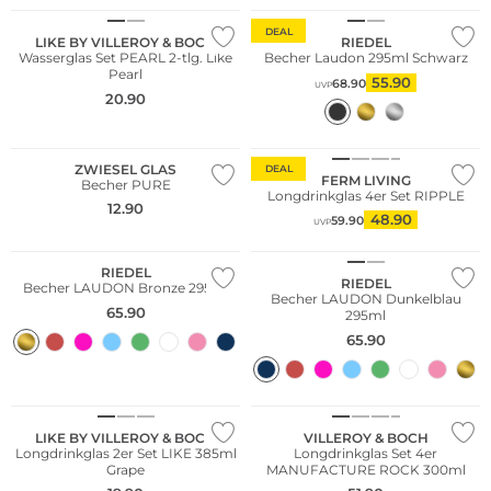
DEAL
LIKE BY VILLEROY & BOCH
RIEDEL
Wasserglas Set PEARL 2-tlg. Like
Becher Laudon 295ml Schwarz
Pearl
55.90
68.90
UVP
20.90
Multi Pack
Bestseller
ZWIESEL GLAS
DEAL
FERM LIVING
Becher PURE
Longdrinkglas 4er Set RIPPLE
12.90
48.90
59.90
UVP
RIEDEL
RIEDEL
Becher LAUDON Bronze 295ml
Becher LAUDON Dunkelblau
65.90
295ml
65.90
Multi Pack
LIKE BY VILLEROY & BOCH
VILLEROY & BOCH
Longdrinkglas 2er Set LIKE 385ml
Longdrinkglas Set 4er
Grape
MANUFACTURE ROCK 300ml