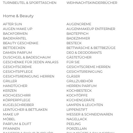
TURNBEUTEL & SPORTTASCHEN
WEIHNACHTSKINDERBÜCHER
Home & Beauty
AFTER SUN
AUGENCREME
AUGEN MAKE UP
AUGENMAKEUP ENTFERNER
BACKFORMEN
BADTEPPICH
BADEMÄNTEL
BADEZIMMER
BEAUTY GESCHENKE
BESTECK
BETTDECKEN
BETTWÄSCHE & BETTBEZÜGE
DAMEN PARFUM
DEO & DEODORANTS
DUSCHGEL & BADESCHAUM
GÄSTETÜCHER
GESCHENKE FÜR JEDEN ANLASS
FÜR SIE
GESICHTSCREME
GESICHTSCREME HERREN
GESICHTSPFLEGE
GESICHTSREINIGUNG
GESICHTSREINIGUNG HERREN
GLÄSER
GRILLER
GRILLZUBEHÖR
HANDTÜCHER
HERREN PARFUM
KERZEN
KOCHBESTECK
KOCHGESCHIRR
KOCHTÖPFE
KÖRPERPFLEGE
KÜCHENGERÄTE
KUGELSCHREIBER
LAMPEN & LEUCHTEN
LEINTÜCHER & BETTLAKEN
LIPPENSTIFT
MAKE UP
MESSER & SCHNEIDWAREN
MÖBEL
NAGELLACK
PARFUM & DUFT
PEELING
PFANNEN
PORZELLAN