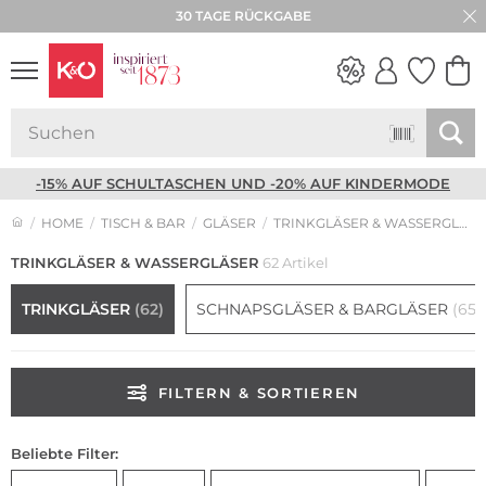
30 TAGE RÜCKGABE
NEW IN
WEDDING
VIBES
-15% AUF SCHULTASCHEN UND -20% AUF KINDERMODE
HOME
TISCH & BAR
GLÄSER
TRINKGLÄSER & WASSERGLÄSER
TRINKGLÄSER & WASSERGLÄSER
62 Artikel
TRINKGLÄSER
(62)
SCHNAPSGLÄSER & BARGLÄSER
(65)
FILTERN & SORTIEREN
Beliebte Filter: