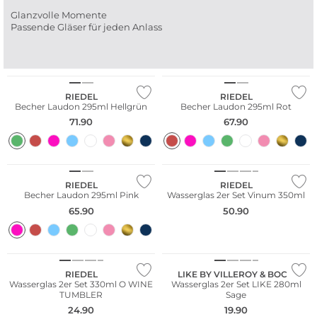
Glanzvolle Momente
Passende Gläser für jeden Anlass
RIEDEL
RIEDEL
Becher Laudon 295ml Hellgrün
Becher Laudon 295ml Rot
71.90
67.90
Multi Pack
RIEDEL
RIEDEL
Becher Laudon 295ml Pink
Wasserglas 2er Set Vinum 350ml
65.90
50.90
Multi Pack
Multi Pack
RIEDEL
LIKE BY VILLEROY & BOCH
Wasserglas 2er Set 330ml O WINE
Wasserglas 2er Set LIKE 280ml
TUMBLER
Sage
24.90
19.90