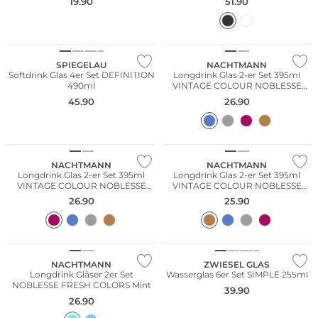
19.90
51.90
Multi Pack
SPIEGELAU
NACHTMANN
Softdrink Glas 4er Set DEFINITION
Longdrink Glas 2-er Set 395ml
490ml
VINTAGE COLOUR NOBLESSE
Blue
45.90
26.90
NACHTMANN
NACHTMANN
Longdrink Glas 2-er Set 395ml
Longdrink Glas 2-er Set 395ml
VINTAGE COLOUR NOBLESSE
VINTAGE COLOUR NOBLESSE
Berry
Tabacco
26.90
25.90
Multi Pack
NACHTMANN
ZWIESEL GLAS
Longdrink Gläser 2er Set
Wasserglas 6er Set SIMPLE 255ml
NOBLESSE FRESH COLORS Mint
39.90
26.90