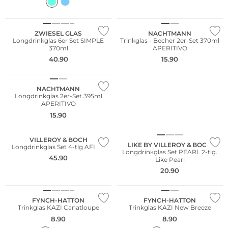
ZWIESEL GLAS
NACHTMANN
Longdrinkglas 6er Set SIMPLE
Trinkglas - Becher 2er-Set 370ml
370ml
APERITIVO
40.90
15.90
NACHTMANN
Longdrinkglas 2er-Set 395ml
APERITIVO
15.90
VILLEROY & BOCH
LIKE BY VILLEROY & BOCH
Longdrinkglas Set 4-tlg AFINA
Longdrinkglas Set PEARL 2-tlg.
45.90
Like Pearl
20.90
FYNCH-HATTON
FYNCH-HATTON
Trinkglas KAZI Canatloupe
Trinkglas KAZI New Breeze
8.90
8.90