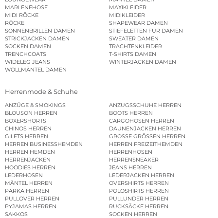
MARLENEHOSE
MAXIKLEIDER
MIDI RÖCKE
MIDIKLEIDER
RÖCKE
SHAPEWEAR DAMEN
SONNENBRILLEN DAMEN
STIEFELETTEN FÜR DAMEN
STRICKJACKEN DAMEN
SWEATER DAMEN
SOCKEN DAMEN
TRACHTENKLEIDER
TRENCHCOATS
T-SHIRTS DAMEN
WIDELEG JEANS
WINTERJACKEN DAMEN
WOLLMÄNTEL DAMEN
Herrenmode & Schuhe
ANZÜGE & SMOKINGS
ANZUGSSCHUHE HERREN
BLOUSON HERREN
BOOTS HERREN
BOXERSHORTS
CARGOHOSEN HERREN
CHINOS HERREN
DAUNENJACKEN HERREN
GILETS HERREN
GROSSE GRÖSSEN HERREN
HERREN BUSINESSHEMDEN
HERREN FREIZEITHEMDEN
HERREN HEMDEN
HERRENHOSEN
HERRENJACKEN
HERRENSNEAKER
HOODIES HERREN
JEANS HERREN
LEDERHOSEN
LEDERJACKEN HERREN
MÄNTEL HERREN
OVERSHIRTS HERREN
PARKA HERREN
POLOSHIRTS HERREN
PULLOVER HERREN
PULLUNDER HERREN
PYJAMAS HERREN
RUCKSÄCKE HERREN
SAKKOS
SOCKEN HERREN