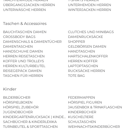
TRACHTENMODE HERREN
T-SHIRTS HERREN
ÜBERGANGSJACKEN HERREN
UNTERHEMDEN HERREN
UNTERWÄSCHE HERREN
WINTERJACKEN HERREN
Taschen & Accessoires
BAUCHTASCHEN DAMEN
CLUTCHES UND MINIBAGS
CROSSBODY BAGS
DAMENRUCKSÄCKE
DAMENSCHALS & DAMENTÜCHER
SHOPPER
DAMENTASCHEN
GELDBÖRSEN DAMEN
HANDSCHUHE DAMEN
HANDTASCHEN
HERREN REISETASCHEN
HARTSCHALENKOFFER
KOFFER UND TROLLEYS
HERREN KOFFER
HERREN KULTURBEUTEL
LAPTOPTASCHEN
REISEGEPÄCK DAMEN
RUCKSÄCKE HERREN
TASCHEN FÜR HERREN
TOTE BAG
Kinder
BILDERBÜCHER
FEDERMAPPEN
HÖRSPIELBOXEN
HÖRSPIEL FIGUREN
HÖRSPIEL ZUBEHÖR
JAUSENBOX & TRINKFLASCHEN
JUGENDBÜCHER
KINDERBÜCHER
KINDERGARTENRUCKSACK | KINDERGARTENBEUTEL
KUSCHELTIERE
SACHBÜCHER & KINDERLEXIKA
SCHULTASCHEN
TURNBEUTEL & SPORTTASCHEN
WEIHNACHTSKINDERBÜCHER