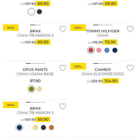
69.90
69.90
107.90
107.90
UVP
UVP
Große Größen
DEAL
DEAL
BRAX
TOMMY HILFIGER
Chino 7/8 MARON S
Chino
69.90
75.90
107.90
116.90
UVP
UVP
DEAL
OPUS PANTS
CAMBIO
Chino LISANA BASE
Chino ELEONOR JOGG
97.90
154.90
229.90
UVP
Große Größen
DEAL
BRAX
Chino 7/8 MARON S
69.90
107.90
UVP
Nachhaltig
Große Größen