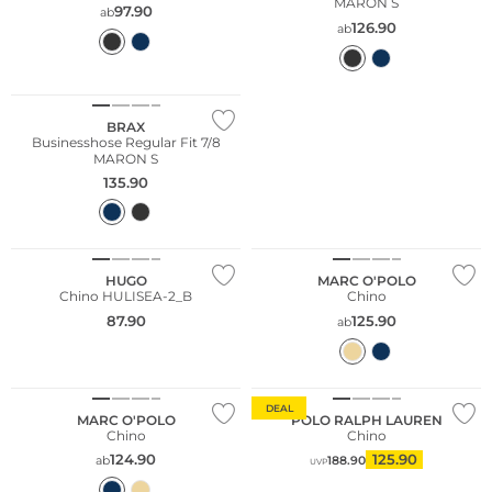
MARON S
97.90
ab
126.90
ab
Große Größen
BRAX
Businesshose Regular Fit 7/8
MARON S
135.90
Nachhaltig
HUGO
MARC O'POLO
Chino HULISEA-2_B
Chino
87.90
125.90
ab
Nachhaltig
DEAL
MARC O'POLO
POLO RALPH LAUREN
Chino
Chino
124.90
125.90
ab
188.90
UVP
NEU