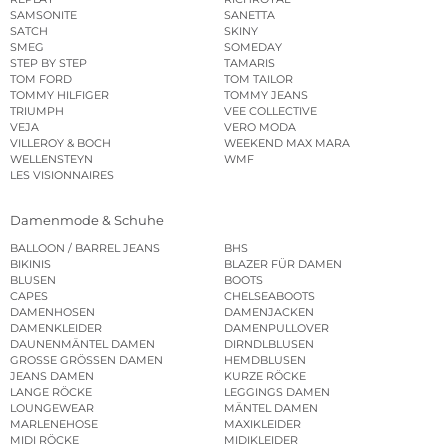
SAMSONITE
SANETTA
SATCH
SKINY
SMEG
SOMEDAY
STEP BY STEP
TAMARIS
TOM FORD
TOM TAILOR
TOMMY HILFIGER
TOMMY JEANS
TRIUMPH
VEE COLLECTIVE
VEJA
VERO MODA
VILLEROY & BOCH
WEEKEND MAX MARA
WELLENSTEYN
WMF
LES VISIONNAIRES
Damenmode & Schuhe
BALLOON / BARREL JEANS
BHS
BIKINIS
BLAZER FÜR DAMEN
BLUSEN
BOOTS
CAPES
CHELSEABOOTS
DAMENHOSEN
DAMENJACKEN
DAMENKLEIDER
DAMENPULLOVER
DAUNENMÄNTEL DAMEN
DIRNDLBLUSEN
GROSSE GRÖSSEN DAMEN
HEMDBLUSEN
JEANS DAMEN
KURZE RÖCKE
LANGE RÖCKE
LEGGINGS DAMEN
LOUNGEWEAR
MÄNTEL DAMEN
MARLENEHOSE
MAXIKLEIDER
MIDI RÖCKE
MIDIKLEIDER