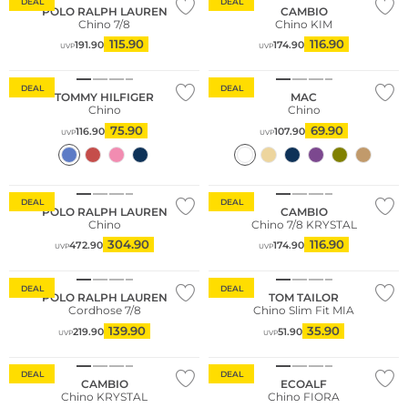
DEAL
DEAL
POLO RALPH LAUREN
CAMBIO
Chino 7/8
Chino KIM
115.90
116.90
191.90
174.90
UVP
UVP
Große Größen
DEAL
DEAL
TOMMY HILFIGER
MAC
Chino
Chino
75.90
69.90
116.90
107.90
UVP
UVP
DEAL
DEAL
POLO RALPH LAUREN
CAMBIO
Chino
Chino 7/8 KRYSTAL
304.90
116.90
472.90
174.90
UVP
UVP
DEAL
DEAL
POLO RALPH LAUREN
TOM TAILOR
Cordhose 7/8
Chino Slim Fit MIA
139.90
35.90
219.90
51.90
UVP
UVP
Nachhaltig
DEAL
DEAL
CAMBIO
ECOALF
Chino KRYSTAL
Chino FIORA