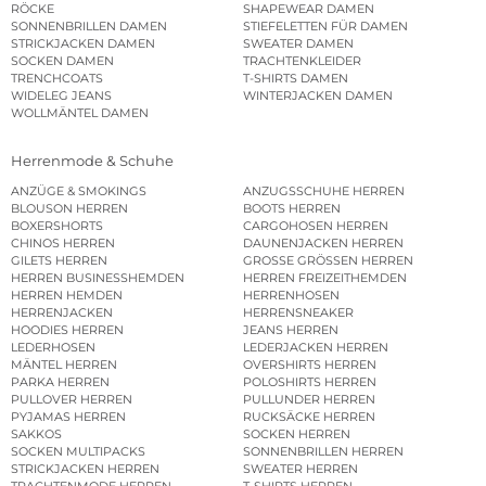
RÖCKE
SHAPEWEAR DAMEN
SONNENBRILLEN DAMEN
STIEFELETTEN FÜR DAMEN
STRICKJACKEN DAMEN
SWEATER DAMEN
SOCKEN DAMEN
TRACHTENKLEIDER
TRENCHCOATS
T-SHIRTS DAMEN
WIDELEG JEANS
WINTERJACKEN DAMEN
WOLLMÄNTEL DAMEN
Herrenmode & Schuhe
ANZÜGE & SMOKINGS
ANZUGSSCHUHE HERREN
BLOUSON HERREN
BOOTS HERREN
BOXERSHORTS
CARGOHOSEN HERREN
CHINOS HERREN
DAUNENJACKEN HERREN
GILETS HERREN
GROSSE GRÖSSEN HERREN
HERREN BUSINESSHEMDEN
HERREN FREIZEITHEMDEN
HERREN HEMDEN
HERRENHOSEN
HERRENJACKEN
HERRENSNEAKER
HOODIES HERREN
JEANS HERREN
LEDERHOSEN
LEDERJACKEN HERREN
MÄNTEL HERREN
OVERSHIRTS HERREN
PARKA HERREN
POLOSHIRTS HERREN
PULLOVER HERREN
PULLUNDER HERREN
PYJAMAS HERREN
RUCKSÄCKE HERREN
SAKKOS
SOCKEN HERREN
SOCKEN MULTIPACKS
SONNENBRILLEN HERREN
STRICKJACKEN HERREN
SWEATER HERREN