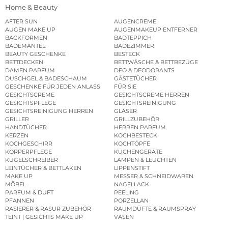
Home & Beauty
AFTER SUN
AUGENCREME
AUGEN MAKE UP
AUGENMAKEUP ENTFERNER
BACKFORMEN
BADTEPPICH
BADEMÄNTEL
BADEZIMMER
BEAUTY GESCHENKE
BESTECK
BETTDECKEN
BETTWÄSCHE & BETTBEZÜGE
DAMEN PARFUM
DEO & DEODORANTS
DUSCHGEL & BADESCHAUM
GÄSTETÜCHER
GESCHENKE FÜR JEDEN ANLASS
FÜR SIE
GESICHTSCREME
GESICHTSCREME HERREN
GESICHTSPFLEGE
GESICHTSREINIGUNG
GESICHTSREINIGUNG HERREN
GLÄSER
GRILLER
GRILLZUBEHÖR
HANDTÜCHER
HERREN PARFUM
KERZEN
KOCHBESTECK
KOCHGESCHIRR
KOCHTÖPFE
KÖRPERPFLEGE
KÜCHENGERÄTE
KUGELSCHREIBER
LAMPEN & LEUCHTEN
LEINTÜCHER & BETTLAKEN
LIPPENSTIFT
MAKE UP
MESSER & SCHNEIDWAREN
MÖBEL
NAGELLACK
PARFUM & DUFT
PEELING
PFANNEN
PORZELLAN
RASIERER & RASUR ZUBEHÖR
RAUMDÜFTE & RAUMSPRAY
TEINT | GESICHTS MAKE UP
VASEN