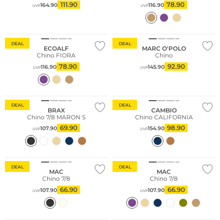
111.90
78.90
164.90
116.90
UVP
UVP
Nachhaltig
Nachhaltig
DEAL
DEAL
ECOALF
MARC O'POLO
Chino FIORA
Chino
78.90
92.90
116.90
145.90
UVP
UVP
Große Größen
Große Größen
DEAL
DEAL
BRAX
CAMBIO
Chino 7/8 MARON S
Chino CALIFORNIA
69.90
98.90
107.90
154.90
UVP
UVP
Große Größen
Große Größen
DEAL
DEAL
MAC
MAC
Chino 7/8
Chino 7/8
66.90
66.90
107.90
107.90
UVP
UVP