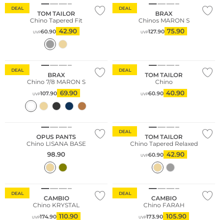
DEAL
DEAL
TOM TAILOR
BRAX
Chino Tapered Fit
Chinos MARON S
42.90
75.90
60.90
127.90
UVP
UVP
Große Größen
DEAL
DEAL
BRAX
TOM TAILOR
Chino 7/8 MARON S
Chino
69.90
40.90
107.90
60.90
UVP
UVP
DEAL
OPUS PANTS
TOM TAILOR
Chino LISANA BASE
Chino Tapered Relaxed
98.90
42.90
60.90
UVP
Große Größen
DEAL
DEAL
CAMBIO
CAMBIO
Chino KRYSTAL
Chino FARAH
110.90
105.90
174.90
173.90
UVP
UVP