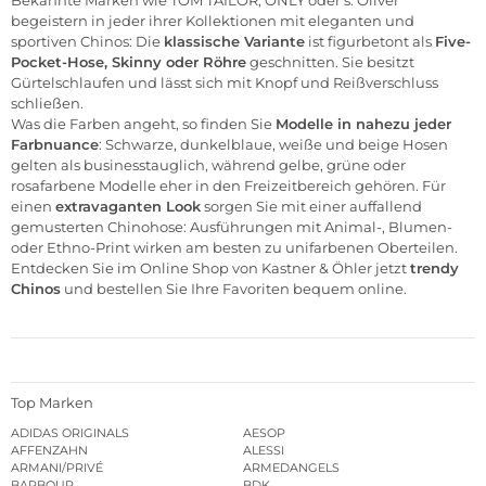
begeistern in jeder ihrer Kollektionen mit eleganten und
sportiven Chinos: Die
klassische Variante
ist figurbetont als
Five-
Pocket-Hose, Skinny oder Röhre
geschnitten. Sie besitzt
Gürtelschlaufen und lässt sich mit Knopf und Reißverschluss
schließen.
Was die Farben angeht, so finden Sie
Modelle in nahezu jeder
Farbnuance
: Schwarze, dunkelblaue, weiße und beige Hosen
gelten als businesstauglich, während gelbe, grüne oder
rosafarbene Modelle eher in den Freizeitbereich gehören. Für
einen
extravaganten Look
sorgen Sie mit einer auffallend
gemusterten Chinohose: Ausführungen mit Animal-, Blumen-
oder Ethno-Print wirken am besten zu unifarbenen Oberteilen.
Entdecken Sie im Online Shop von Kastner & Öhler jetzt
trendy
Chinos
und bestellen Sie Ihre Favoriten bequem online.
Top Marken
ADIDAS ORIGINALS
AESOP
AFFENZAHN
ALESSI
ARMANI/PRIVÉ
ARMEDANGELS
BARBOUR
BDK