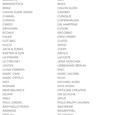
BIRKENSTOCK
BOSS
BRAX
CALVIN KLEIN
CALVIN KLEIN JEANS
CAMBIO
CHANEL
CLINIQUE
COMMA
COPENHAGEN
CREED
DR. MARTENS
DRYKORN
DYSON
ECOALF
ERGOBAG
FALKE
FRED PERRY
GOT BAG
GUESS
HUGO
IZIPIZI
JACK & JONES
JOOP!
KAPTEN & SON
KIEHL’S
LA PRAIRIE
LACOSTE
LE CREUSET
LENA HOSCHEK
LEVI’S®
LIEBESKIND BERLIN
LUISA CERANO
MAC
MARC CAIN
MARC JACOBS
MARC O’POLO
MCM
MEY
MICHAEL KORS
MONARI
MOS MOSH
NEW BALANCE
OFFICINE CREATIVE
OLYMP
ON SCHUHE
ONLY
OPUS
PAUL GREEN
POLO RALPH LAUREN
RAFFAELLO ROSSI
RAGWEAR
RAINKISS
REISENTHEL
REPLAY
RICHROYAL