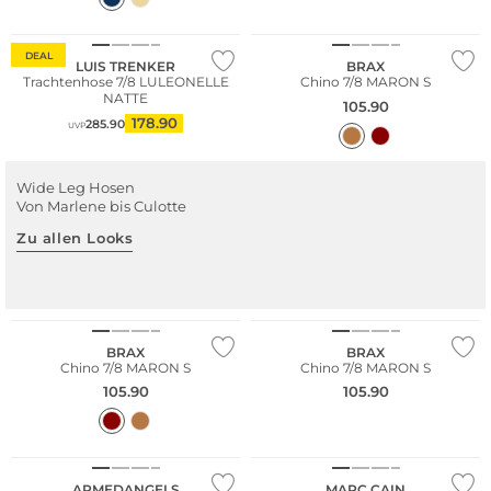
Große Größen
DEAL
LUIS TRENKER
BRAX
Trachtenhose 7/8 LULEONELLE
Chino 7/8 MARON S
NATTE
105.90
178.90
285.90
UVP
Wide Leg Hosen
Von Marlene bis Culotte
Zu allen Looks
NEU
NEU
WEEKEND
WEEKEND
HUGO
Große Größen
Große Größen
MAX MARA
MAX MARA
Hose
J
Blazer
Hose
BRAX
BRAX
Jetzt shopp
J
Chino 7/8 MARON S
Chino 7/8 MARON S
Jetzt shoppen
Jetzt shoppen
105.90
105.90
NEU
Nachhaltig
NEU
ARMEDANGELS
MARC CAIN