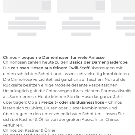
Chinos – bequeme Damenhosen für viele Anlässe
Chinohosen zählen heute zu den
Basics der Damengarderobe.
Die
zeitlosen Hosen aus feinem Twill-Stoff
überzeugen mit
einem schlichten Schnitt und lassen sich vielseitig kombinieren.
Die Chinohose verzichtet fast gänzlich auf Taschen: Nur auf der
Rückseite besitzen einige Modelle dezente Paspeltaschen.
Ursprünglich galt die Chino wegen ihres leichten Baumwollstoffs
als Sommerhose. Heute können Sie die Hose das ganze Jahr
über tragen: Ob als
Freizeit- oder als Businesshose
– Chinos
lassen sich zu Shirts, Blusen oder Blazer kombinieren und
überzeugen in den unterschiedlichsten Schnitten: Lassen Sie
sich bei Kastner & Öhler von der großen Auswahl an Chinos
verführen.
Chinos bei Kastner & Öhler
Bekannte Marken wie
TOM TAILOR
,
ONLY
oder
s. Oliver