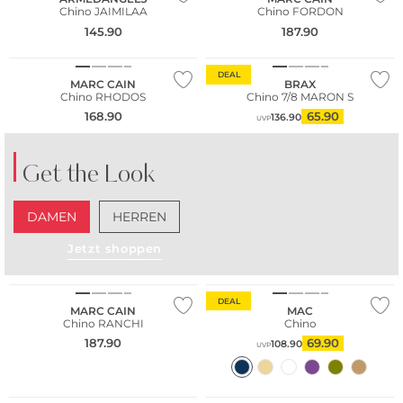
Chino JAIMILAA
Chino FORDON
145.90
187.90
Große Größen
DEAL
MARC CAIN
BRAX
Chino RHODOS
Chino 7/8 MARON S
168.90
65.90
136.90
UVP
Get the Look
DAMEN
HERREN
Jetzt shoppen
Große Größen
DEAL
MARC CAIN
MAC
Chino RANCHI
Chino
187.90
69.90
108.90
UVP
Große Größen
Nachhaltig