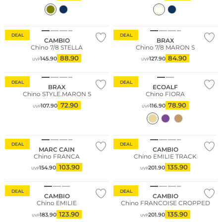
Große Größen
DEAL
DEAL
CAMBIO
BRAX
Chino 7/8 STELLA
Chino 7/8 MARON S
88.90
84.90
145.90
127.90
UVP
UVP
Große Größen
Nachhaltig
DEAL
DEAL
BRAX
ECOALF
Chino STYLE.MARON S
Chino FIORA
72.90
78.90
107.90
116.90
UVP
UVP
DEAL
DEAL
MARC CAIN
CAMBIO
Chino FRANCA
Chino EMILIE TRACK
103.90
135.90
154.90
201.90
UVP
UVP
DEAL
DEAL
CAMBIO
CAMBIO
Chino EMILIE
Chino FRANCOISE CROPPED
123.90
135.90
183.90
201.90
UVP
UVP
Große Größen