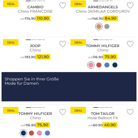
DEAL
DEAL
CAMBIO
ARMEDANGELS
Chino FRANCOISE
Chino JAIMILAA CORDUROY
110.90
84.90
174.90
146.90
UVP
UVP
DEAL
DEAL
JOOP
TOMMY HILFIGER
Chino
Chino
121.90
75.90
193.90
116.90
UVP
UVP
Shoppen Sie in Ihrer Größe
Mode für Damen
DEAL
DEAL
TOMMY HILFIGER
TOM TAILOR
Chino
Hose Balloon Fit
75.90
40.90
116.90
60.90
UVP
UVP
Große Größen
Große Größen