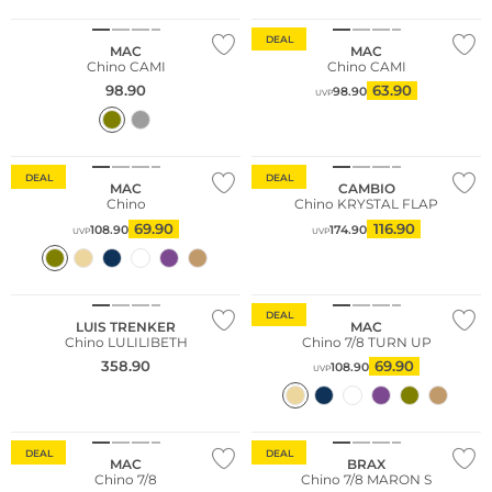
DEAL
MAC
MAC
Chino CAMI
Chino CAMI
98.90
63.90
98.90
UVP
Große Größen
Große Größen
DEAL
DEAL
MAC
CAMBIO
Chino
Chino KRYSTAL FLAP
69.90
116.90
108.90
174.90
UVP
UVP
NEU
Große Größen
DEAL
LUIS TRENKER
MAC
Chino LULILIBETH
Chino 7/8 TURN UP
358.90
69.90
108.90
UVP
Große Größen
Große Größen
DEAL
DEAL
MAC
BRAX
Chino 7/8
Chino 7/8 MARON S