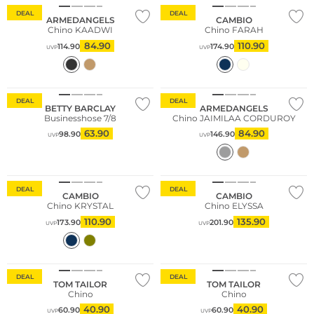
DEAL
DEAL
ARMEDANGELS
CAMBIO
Chino KAADWI
Chino FARAH
84.90
110.90
114.90
174.90
UVP
UVP
Große Größen
Nachhaltig
DEAL
DEAL
BETTY BARCLAY
ARMEDANGELS
Businesshose 7/8
Chino JAIMILAA CORDUROY
63.90
84.90
98.90
146.90
UVP
UVP
Große Größen
DEAL
DEAL
CAMBIO
CAMBIO
Chino KRYSTAL
Chino ELYSSA
110.90
135.90
173.90
201.90
UVP
UVP
Große Größen
Große Größen
DEAL
DEAL
TOM TAILOR
TOM TAILOR
Chino
Chino
40.90
40.90
60.90
60.90
UVP
UVP