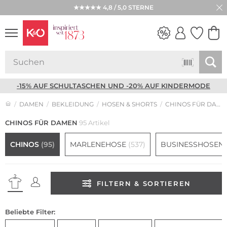
★★★★★ 4,8 / 5,0 STERNE
NEW IN
WEDDING
VIBES
-15% AUF SCHULTASCHEN UND -20% AUF KINDERMODE
DAMEN
BEKLEIDUNG
HOSEN & SHORTS
CHINOS FÜR DAMEN
CHINOS FÜR DAMEN
95 Artikel
CHINOS
(95)
MARLENEHOSE
(537)
BUSINESSHOSEN
FILTERN & SORTIEREN
Beliebte Filter: