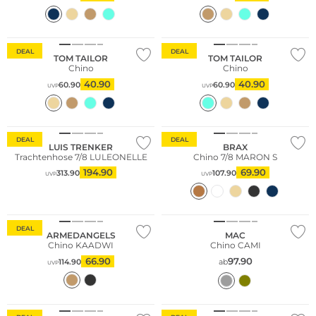
Große Größen
Große Größen
DEAL
DEAL
TOM TAILOR
TOM TAILOR
Chino
Chino
40.90
40.90
60.90
60.90
UVP
UVP
Große Größen
DEAL
DEAL
LUIS TRENKER
BRAX
Trachtenhose 7/8 LULEONELLE
Chino 7/8 MARON S
194.90
69.90
313.90
107.90
UVP
UVP
Nachhaltig
Große Größen
DEAL
ARMEDANGELS
MAC
Chino KAADWI
Chino CAMI
66.90
97.90
114.90
ab
UVP
Große Größen