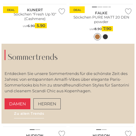
KUNERT
DEAL
DEAL
FALKE
Söckchen "Fresh Up 10"
Söckchen PURE MATT 20 DEN
(Cashmere)
powder
5.90
6.90
UVP
7.90
8.90
UVP
Sommertrends
Entdecken Sie unsere Sommertrends für die schönste Zeit des
Jahres: von entspannten Amalfi-Vibes über elegante Paris-
Sommerlooks bis hin zu strandfreundlichen Styles für Santorini
und cleanem Scandi Chic aus Kopenhagen.
DAMEN
HERREN
Zu allen Trends
AMALFI VIBES
SAN
Multi Pack
Multi Pack
HUDSON
HUDSON