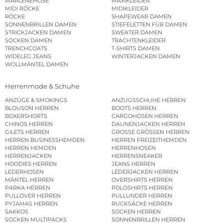
MARLENEHOSE
MAXIKLEIDER
MIDI RÖCKE
MIDIKLEIDER
RÖCKE
SHAPEWEAR DAMEN
SONNENBRILLEN DAMEN
STIEFELETTEN FÜR DAMEN
STRICKJACKEN DAMEN
SWEATER DAMEN
SOCKEN DAMEN
TRACHTENKLEIDER
TRENCHCOATS
T-SHIRTS DAMEN
WIDELEG JEANS
WINTERJACKEN DAMEN
WOLLMÄNTEL DAMEN
Herrenmode & Schuhe
ANZÜGE & SMOKINGS
ANZUGSSCHUHE HERREN
BLOUSON HERREN
BOOTS HERREN
BOXERSHORTS
CARGOHOSEN HERREN
CHINOS HERREN
DAUNENJACKEN HERREN
GILETS HERREN
GROSSE GRÖSSEN HERREN
HERREN BUSINESSHEMDEN
HERREN FREIZEITHEMDEN
HERREN HEMDEN
HERRENHOSEN
HERRENJACKEN
HERRENSNEAKER
HOODIES HERREN
JEANS HERREN
LEDERHOSEN
LEDERJACKEN HERREN
MÄNTEL HERREN
OVERSHIRTS HERREN
PARKA HERREN
POLOSHIRTS HERREN
PULLOVER HERREN
PULLUNDER HERREN
PYJAMAS HERREN
RUCKSÄCKE HERREN
SAKKOS
SOCKEN HERREN
SOCKEN MULTIPACKS
SONNENBRILLEN HERREN