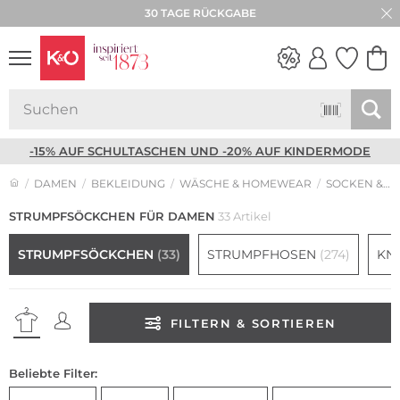
30 TAGE RÜCKGABE
NEW IN
WEDDING
VIBES
-15% AUF SCHULTASCHEN UND -20% AUF KINDERMODE
DAMEN
BEKLEIDUNG
WÄSCHE & HOMEWEAR
SOCKEN & STRÜMPFE
STRUMPFSÖCKCHEN FÜR DAMEN
33 Artikel
STRUMPFSÖCKCHEN
(33)
STRUMPFHOSEN
(274)
KN
FILTERN & SORTIEREN
Beliebte Filter: