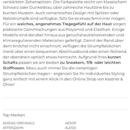
verstärkten Zehenspitzen. Die Farbpalette reicht von klassischem
Schwarz oder Dunkelblau über zahlreiche Hauttöne bis zu
bunten Mustern. Auch romantisches Design mit Spitzen oder
Netzstrümpfe sind verfügbar, falls Sie es etwas femininer mögen.
Für ein
weiches, angenehmes Tragegefühl auf der Haut
sorgen
praktische Garnmischungen aus Polyamid und Elasthan. Einige
Modelle sind darüber hinaus aus geruchsneutralisierenden und
klimaregulierenden Materialien gefertigt. Damit der Rand über
dem Knöchel nicht einschnürt, verfügen die Strumpfsöckchen
meist über einen bequemen Abschlussbund oder einen Rollrand,
der obendrein optisch etwas hermacht. Aufgrund ihres
kurzen
Schafts
passen sie am besten
zu Sneakern, 7/8- oder leichten
Stoffhosen.
Wozu auch immer Sie die vielseitigen
Strumpfsöckchen tragen – ergänzen Sie Ihr individuelles Styling
ganz einfach mit einem Klick in den
Online Shop von Kastner &
Öhler!
Top Marken
ADIDAS ORIGINALS
AESOP
AFFENZAHN
ALESSI