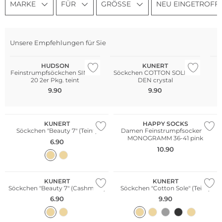
MARKE
FÜR
GRÖSSE
NEU EINGETROFF
Unsere Empfehlungen für Sie
Multi Pack
HUDSON
KUNERT
Feinstrumpfsöckchen SIMPLY
Söckchen COTTON SOLE 20
20 2er Pkg. teint
DEN crystal
9.90
9.90
KUNERT
HAPPY SOCKS
Söckchen "Beauty 7" (Teint)
Damen Feinstrumpfsocken H
MONOGRAMM 36-41 pink
6.90
10.90
KUNERT
KUNERT
Söckchen "Beauty 7" (Cashmere)
Söckchen "Cotton Sole" (Teint)
6.90
9.90