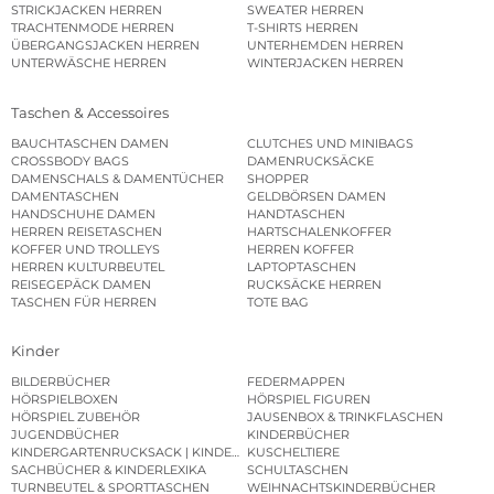
STRICKJACKEN HERREN
SWEATER HERREN
TRACHTENMODE HERREN
T-SHIRTS HERREN
ÜBERGANGSJACKEN HERREN
UNTERHEMDEN HERREN
UNTERWÄSCHE HERREN
WINTERJACKEN HERREN
Taschen & Accessoires
BAUCHTASCHEN DAMEN
CLUTCHES UND MINIBAGS
CROSSBODY BAGS
DAMENRUCKSÄCKE
DAMENSCHALS & DAMENTÜCHER
SHOPPER
DAMENTASCHEN
GELDBÖRSEN DAMEN
HANDSCHUHE DAMEN
HANDTASCHEN
HERREN REISETASCHEN
HARTSCHALENKOFFER
KOFFER UND TROLLEYS
HERREN KOFFER
HERREN KULTURBEUTEL
LAPTOPTASCHEN
REISEGEPÄCK DAMEN
RUCKSÄCKE HERREN
TASCHEN FÜR HERREN
TOTE BAG
Kinder
BILDERBÜCHER
FEDERMAPPEN
HÖRSPIELBOXEN
HÖRSPIEL FIGUREN
HÖRSPIEL ZUBEHÖR
JAUSENBOX & TRINKFLASCHEN
JUGENDBÜCHER
KINDERBÜCHER
KINDERGARTENRUCKSACK | KINDERGARTENBEUTEL
KUSCHELTIERE
SACHBÜCHER & KINDERLEXIKA
SCHULTASCHEN
TURNBEUTEL & SPORTTASCHEN
WEIHNACHTSKINDERBÜCHER