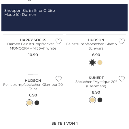
Shoppen Sie in Ihrer Größe
Mode für Damen
HAPPY SOCKS
HUDSON
Damen Feinstrumpfsocken H
Feinstrumpfsöckchen Glamour 20
MONOGRAMM 36-41 white
Schwarz
10.90
6.90
KUNERT
HUDSON
Söckchen "Mystique 20"
Feinstrumpfsöckchen Glamour 20
(Cashmere)
Teint
8.90
6.90
SEITE 1 VON 1