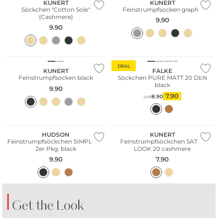
KUNERT
KUNERT
Söckchen "Cotton Sole"
Feinstrumpfsocken graphit
(Cashmere)
9.90
9.90
DEAL
KUNERT
FALKE
Feinstrumpfsocken black
Söckchen PURE MATT 20 DEN
black
9.90
7.90
8.90
UVP
Multi Pack
HUDSON
KUNERT
Feinstrumpfsöckchen SIMPLY 20
Feinstrumpfsöckchen SATIN
2er Pkg. black
LOOK 20 cashmere
9.90
7.90
Get the Look