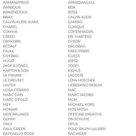
ARMANI/PRIVÉ
ARMEDANGELS
BARBOUR
BDK
BIRKENSTOCK
BOSS
BRAX
CALVIN KLEIN
CALVIN KLEIN JEANS
CAMBIO
CHANEL
CLINIQUE
COMMA
COPENHAGEN
CREED
DR. MARTENS
DRYKORN
DYSON
ECOALF
ERGOBAG
FALKE
FRED PERRY
GOT BAG
GUESS
HUGO
IZIPIZI
JACK & JONES
JOOP!
KAPTEN & SON
KIEHL’S
LA PRAIRIE
LACOSTE
LE CREUSET
LENA HOSCHEK
LEVI’S®
LIEBESKIND BERLIN
LUISA CERANO
MAC
MARC CAIN
MARC JACOBS
MARC O’POLO
MCM
MEY
MICHAEL KORS
MONARI
MOS MOSH
NEW BALANCE
OFFICINE CREATIVE
OLYMP
ON SCHUHE
ONLY
OPUS
PAUL GREEN
POLO RALPH LAUREN
RAFFAELLO ROSSI
RAGWEAR