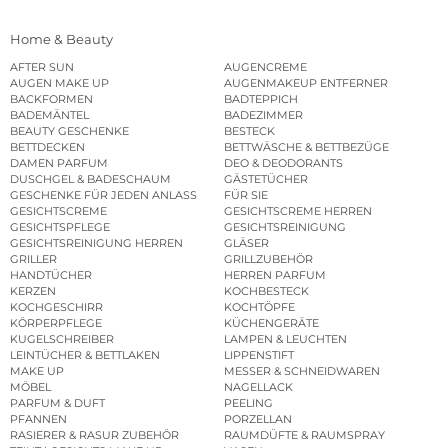
Home & Beauty
AFTER SUN
AUGENCREME
AUGEN MAKE UP
AUGENMAKEUP ENTFERNER
BACKFORMEN
BADTEPPICH
BADEMÄNTEL
BADEZIMMER
BEAUTY GESCHENKE
BESTECK
BETTDECKEN
BETTWÄSCHE & BETTBEZÜGE
DAMEN PARFUM
DEO & DEODORANTS
DUSCHGEL & BADESCHAUM
GÄSTETÜCHER
GESCHENKE FÜR JEDEN ANLASS
FÜR SIE
GESICHTSCREME
GESICHTSCREME HERREN
GESICHTSPFLEGE
GESICHTSREINIGUNG
GESICHTSREINIGUNG HERREN
GLÄSER
GRILLER
GRILLZUBEHÖR
HANDTÜCHER
HERREN PARFUM
KERZEN
KOCHBESTECK
KOCHGESCHIRR
KOCHTÖPFE
KÖRPERPFLEGE
KÜCHENGERÄTE
KUGELSCHREIBER
LAMPEN & LEUCHTEN
LEINTÜCHER & BETTLAKEN
LIPPENSTIFT
MAKE UP
MESSER & SCHNEIDWAREN
MÖBEL
NAGELLACK
PARFUM & DUFT
PEELING
PFANNEN
PORZELLAN
RASIERER & RASUR ZUBEHÖR
RAUMDÜFTE & RAUMSPRAY