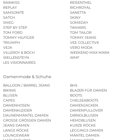
RAINKISS
REISENTHEL
REPLAY
RICHROYAL
SAMSONITE
SANETTA
SATCH
SKINY
SMEG
SOMEDAY
STEP BY STEP
TAMARIS
TOM FORD
TOM TAILOR
TOMMY HILFIGER
TOMMY JEANS
TRIUMPH
VEE COLLECTIVE
VEJA
VERO MODA
VILLEROY & BOCH
WEEKEND MAX MARA
WELLENSTEYN
WMF
LES VISIONNAIRES
Damenmode & Schuhe
BALLOON / BARREL JEANS
BHS
BIKINIS
BLAZER FÜR DAMEN
BLUSEN
BOOTS
CAPES
CHELSEABOOTS
DAMENHOSEN
DAMENJACKEN
DAMENKLEIDER
DAMENPULLOVER
DAUNENMÄNTEL DAMEN
DIRNDLBLUSEN
GROSSE GRÖSSEN DAMEN
HEMDBLUSEN
JEANS DAMEN
KURZE RÖCKE
LANGE RÖCKE
LEGGINGS DAMEN
LOUNGEWEAR
MÄNTEL DAMEN