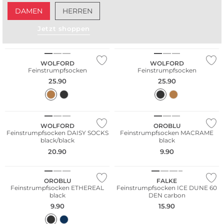
DAMEN
HERREN
Jetzt shoppen
WOLFORD
WOLFORD
Feinstrumpfsocken
Feinstrumpfsocken
25.90
25.90
WOLFORD
OROBLU
Feinstrumpfsocken DAISY SOCKS
Feinstrumpfsocken MACRAME
black/black
black
20.90
9.90
NEU
OROBLU
FALKE
Feinstrumpfsocken ETHEREAL
Feinstrumpfsocken ICE DUNE 60
black
DEN carbon
9.90
15.90