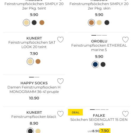
Feinstrumpfsöckchen SIMPLY 20
Feinstrumpfsöckchen SIMPLY 20
2er Pkg. teint
2er Pkg. skin
9.90
9.90
KUNERT
OROBLU
Feinstrumpfsöckchen SATIN
Feinstrumpfsocken ETHEREAL
LOOK 20 teint
marine 5
7.90
9.90
HAPPY SOCKS
Damen Feinstrumpfsocken H
MONOGRAMM 36-41 pruple
10.90
KUNERT
DEAL
FALKE
Feinstrumpfsocken black
Söckchen SEIDENGLATT 15 DEN
8.90
black
7.90
8.90
UVP