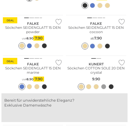
DEAL
FALKE
FALKE
Söckchen SEIDENGLATT 15 DEN
Söckchen SEIDENGLATT 15 DEN
powder
cocoon
7.90
7.90
8.90
ab
UVP
DEAL
FALKE
KUNERT
Söckchen SEIDENGLATT 15 DEN
Söckchen COTTON SOLE 20 DEN
marine
crystal
7.90
9.90
8.90
UVP
Bereit für unwiderstehliche Eleganz?
Exklusive Damenwäsche