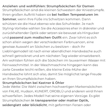
Anziehen und wohlfühlen: Strumpfsöckchen für Damen
Strumpfsöckchen sind die kleinen Schwestern der Kniestrümpfe.
Ihren großen Auftritt haben sie
bei heißen Temperaturen im
Sommer
, wenn Ihre Füße ins Schwitzen kommen. Dann
schützen sie die Haut ebenso wie das Schuhleder. Je nach
Styling-Vorliebe wählen Sie die Accessoires eher in diskreter und
zurückhaltender Optik oder setzen sie bewusst als Hingucker
und
passend zum modischen Outfit
ein. Zwar lohnt es sich
schon allein wegen der verschiedenen Farbnuancen, eine
gewisse Auswahl an Söckchen zu besitzen – doch Ihr
Lieblingsmodell ist nach einer abendlichen Handwäsche auch
schnell getrocknet und am nächsten Tag wieder einsatzbereit.
Am wohlsten fühlen sich die Söckchen im lauwarmen Wasser mit
Feinwaschmittel. In der Waschmaschine hingegen kann das
zarte Gewebe leicht reißen, die kleine Extra-Mühe der
Handwäsche lohnt sich also, damit Sie möglichst lange Freude
an Ihren Strumpfsöckchen haben.
Strumpfsöckchen bei Kastner & Öhler
Jede Wette: Die Wahl zwischen hochwertigen Markensöckchen
von
FALKE
,
Hudson
,
KUNERT
,
OROBLÙ
und anderen wird Ihnen
schwerfallen. Jedes Modell hat seine eigenen Vorzüge. Es gibt
Strumpfsöckchen
in transparenter oder matter Optik,
seidenglatt oder blickdicht
, mit geformten Fersen oder